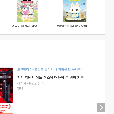
고양이 해결사 깜냥 9
고양이 제제의 학교생활 1 : 초등학생이 이렇게 힘들 줄이야
모큐멘터리&오컬트 호러의 새 지평을 연 화제작!
긴키 지방의 어느 장소에 대하여 두 번째 기록
세스지 저/전선영 역
반타