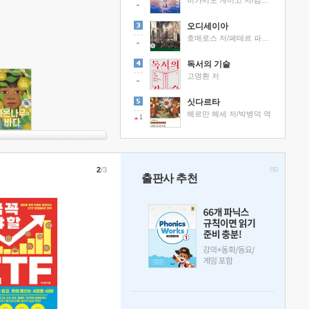
히가시노 게이고 저/김선영 역
오디세이아
호메로스 저/페테르 파울 루벤스 그림/박문재 역
독서의 기술
고명환 저
싯다르타
헤르만 헤세 저/박병덕 역
1
2
/3
출판사 추천