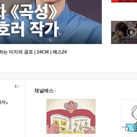
 미지의 공포 | 24CM | 예스24
1
/3
채널예스
여자』