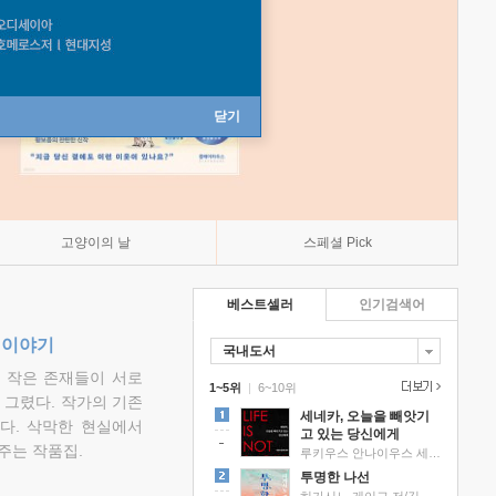
닫기
고양이의 날
스페셜 Pick
베스트셀러
인기검색어
 이야기
국내도서
고 작은 존재들이 서로
1~5위
|
6~10위
그렸다. 작가의 기존
세네카, 오늘을 빼앗기
다. 삭막한 현실에서
고 있는 당신에게
주는 작품집.
루키우스 안나이우스 세네카 저/하와이 대저택 편역
투명한 나선