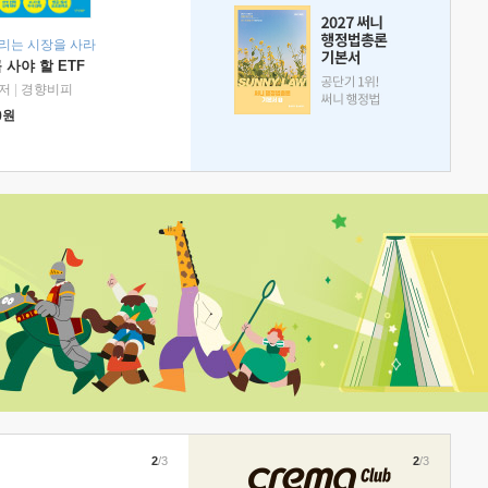
리는 시장을 사라
 사야 할 ETF
저
|
경향비피
0
원
2
/3
2
/3