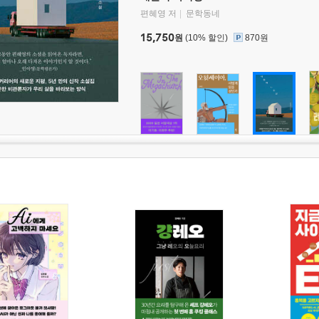
편혜영 저
문학동네
15,750
원
(10% 할인)
870원