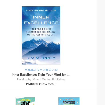
흔들리지 않는 마음의 기술
Inner Excellence: Train Your Mind for Extraordinary Performance and the Best Possible Life
Jim Murphy
|
Grand Central Publishing
19,000
원
(40%
+0%
)