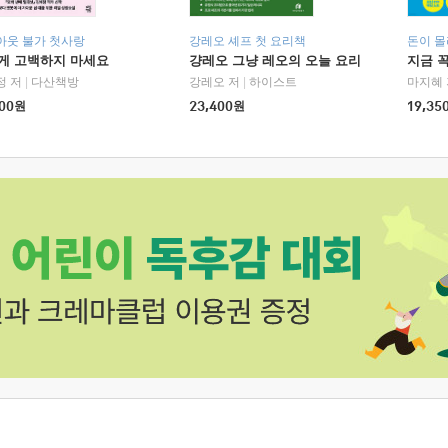
아웃 불가 첫사랑
강레오 셰프 첫 요리책
돈이 몰
에게 고백하지 마세요
걍레오 그냥 레오의 오늘 요리
지금 꼭
정 저
|
다산책방
강레오 저
|
하이스트
마지혜 
00
원
23,400
원
19,35