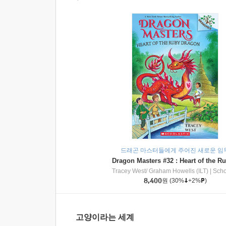
드래곤 마스터들에게 주어진 새로운 임
Tracey West/ Graham Howells (ILT)
|
Scholasti
8,400
원
(30%
+2%
)
고양이라는 세계