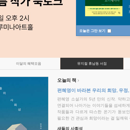
오늘은 그만 보기
이달의 혜택모음
뮤지컬 휴남동 서점
오늘의 책
편혜영이 바라본 우리의 희망, 우정,
편혜영 소설가의 5년 만의 신작. 약하
연결되어 나아가는 이야기들을 섬세하게 
작품들과 다르게 따스한 온기가 돋보인
필요한 건 관심과 희망이라는 걸 일깨워 
새들의 사회성