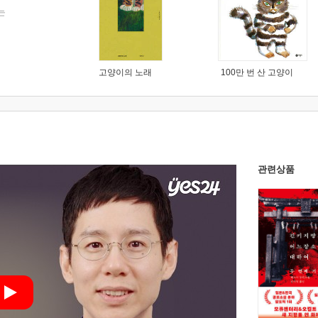
는
고양이의 노래
100만 번 산 고양이
관련상품