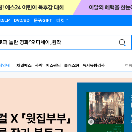
D/LP
DVD/BD
문구
/GIFT
티켓
독서유형검사
장안내
채널예스
사락
예스펀딩
클래스24
여
RBTI Lab
독서유형검사