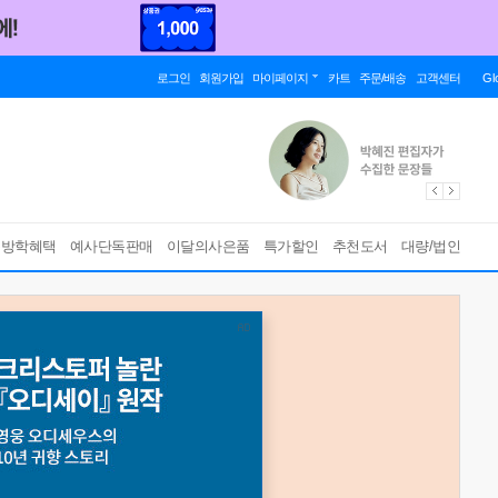
로그인
회원가입
마이페이지
카트
주문/배송
고객센터
Gl
름방학혜택
예사단독판매
이달의사은품
특가할인
추천도서
대량/법인