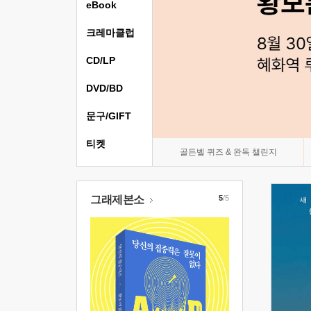
eBook
크레마클럽
CD/LP
DVD/BD
문구/GIFT
티켓
골든벨 퀴즈 & 완독 챌린지
그래제본소
5
/5