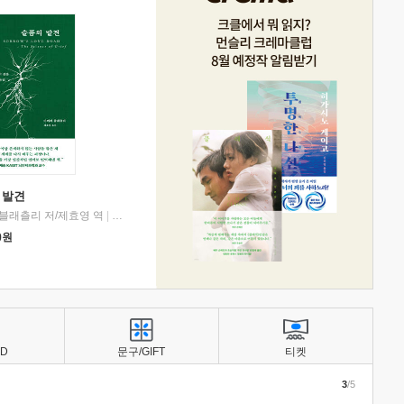
 발견
블래츨리 저/제효영 역
|
디플롯
0
원
BD
문구/GIFT
티켓
3
/5