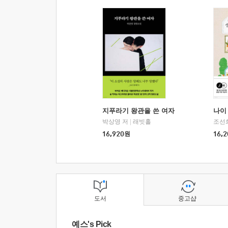
지푸라기 왕관을 쓴 여자
나이 
박상영 저
|
래빗홀
조선
16,920
원
16,2
도서
중고샵
예스's Pick