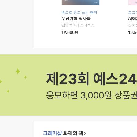
손으로 읽고 쓰는 명작
로그
무진기행 필사북
AI
김승옥 저
|
스타북스
김혜
19,800
원
13,5
크레마샵
화제의 책