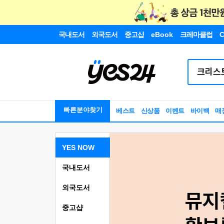
국내도서
외국도서
중고샵
eBook
크레마클럽
C
빠른분야찾기
베스트
신상품
이벤트
바이백
매
YES NOW
국내도서
외국도서
중고샵