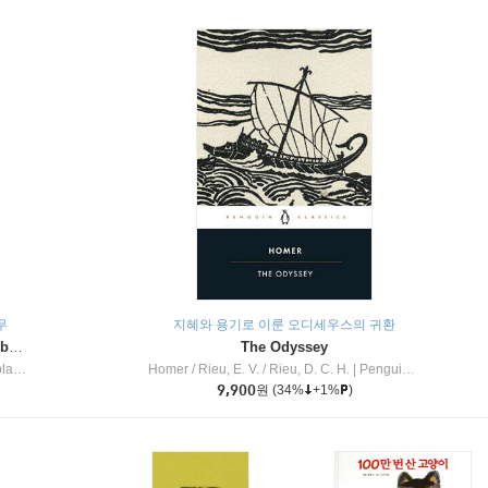
무
지혜와 용기로 이룬 오디세우스의 귀환
Dragon Masters #32 : Heart of the Ruby Dragon (A Branches Book)
The Odyssey
c Inc
Homer / Rieu, E. V. / Rieu, D. C. H.
|
Penguin Group
9,900
원
(34%
+1%
)