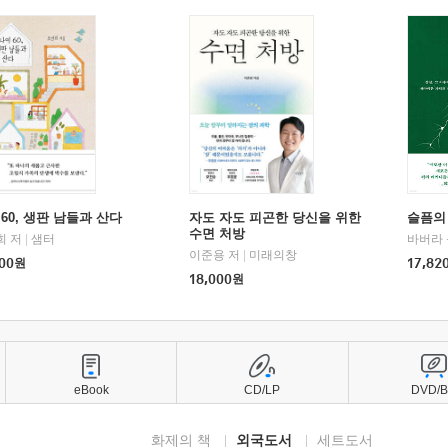
60, 생판 남들과 산다
자도 자도 피곤한 당신을 위한
슬픔의
수면 처방
희 저
|
샘터
바버라 
이준용 저
|
미래의창
00
원
17,82
18,000
원
eBook
CD/LP
DVD/
화제의 책
외국도서
세트도서