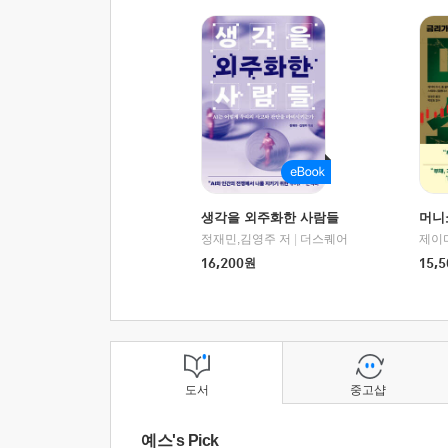
생각을 외주화한 사람들
머니
정재민,김영주 저
|
더스퀘어
16,200
원
15,5
도서
중고샵
예스's Pick