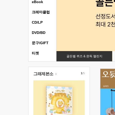
eBook
크레마클럽
CD/LP
DVD/BD
문구/GIFT
티켓
골든벨 퀴즈 & 완독 챌린지
그래제본소
1
/5