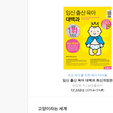
초보 부모를 위한 육아 바이블
임신 출산 육아 대백과 최신개정판
편집부 저
|
삼성출판사
17,550
원
(10%
+5%
)
고양이라는 세계