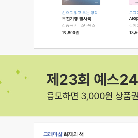
손으로 읽고 쓰는 명작
로그
무진기행 필사북
AI
김승옥 저
|
스타북스
김혜
19,800
원
13,5
크레마샵
화제의 책