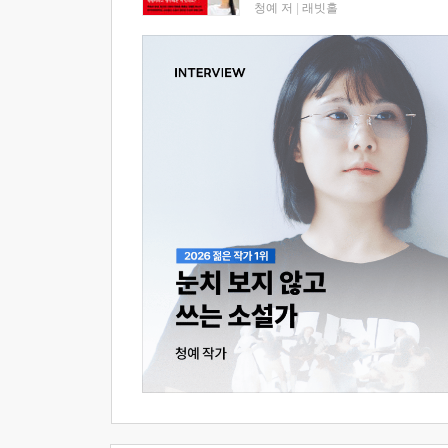
청예 저
|
래빗홀