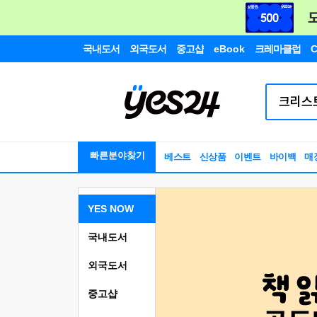
국내도서
외국도서
중고샵
eBook
크레마클럽
C
빠른분야찾기
베스트
신상품
이벤트
바이백
매
YES NOW
국내도서
외국도서
중고샵