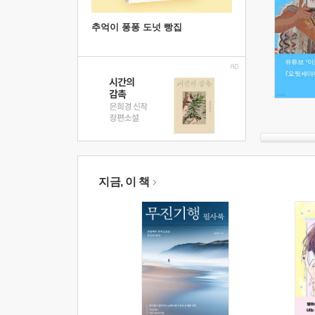
추억이 퐁퐁 도넛 빵집
지금, 이 책