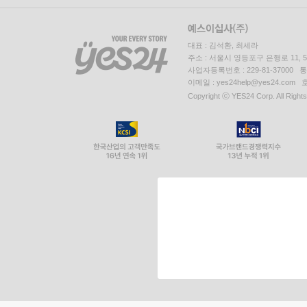
대표 : 김석환, 최세라
주소 : 서울시 영등포구 은행로 11,
사업자등록번호 : 229-81-37000 
이메일 : yes24help@yes24.c
Copyright ⓒ YES24 Corp. All Right