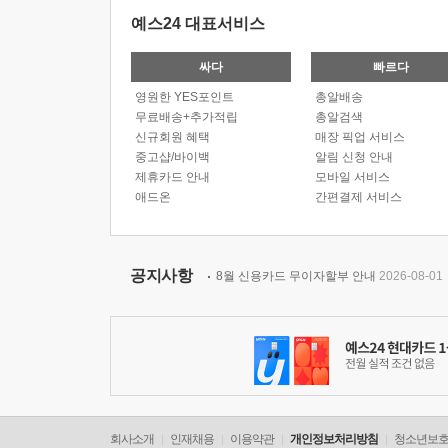
예스24 대표서비스
싸다
빠르다
영원한 YES포인트
총알배송
무료배송+추가적립
총알검색
신규회원 혜택
매장 픽업 서비스
중고샵/바이백
알림 신청 안내
제휴카드 안내
모바일 서비스
애드온
간편결제 서비스
공지사항
8월 신용카드 무이자할부 안내
2026-08-01
회사소개
인재채용
이용약관
개인정보처리방침
청소년보