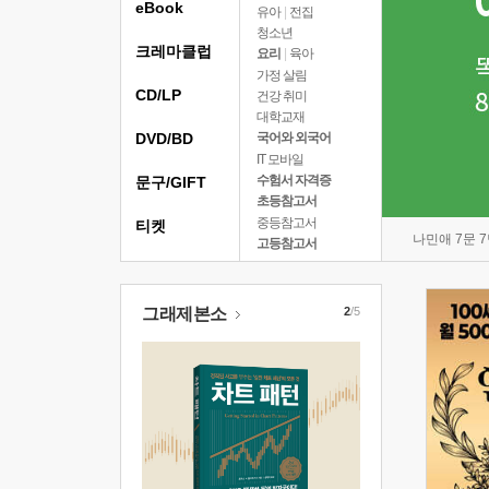
eBook
유아
|
전집
청소년
크레마클럽
요리
|
육아
가정 살림
CD/LP
건강 취미
대학교재
DVD/BD
국어와 외국어
IT 모바일
수험서 자격증
문구/GIFT
초등참고서
중등참고서
티켓
나민애 7문 
고등참고서
그래제본소
2
/5