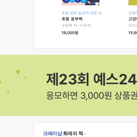
초등 공부 습관의 모든 것
고양
초등 공부력
고양
손병목 저
|
서유재
이미
18,000
원
19,8
크레마샵
화제의 책