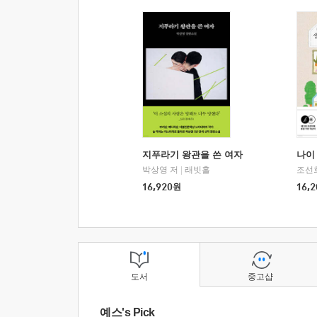
지푸라기 왕관을 쓴 여자
나이 
박상영 저
|
래빗홀
조선
16,920
원
16,2
도서
중고샵
예스's Pick