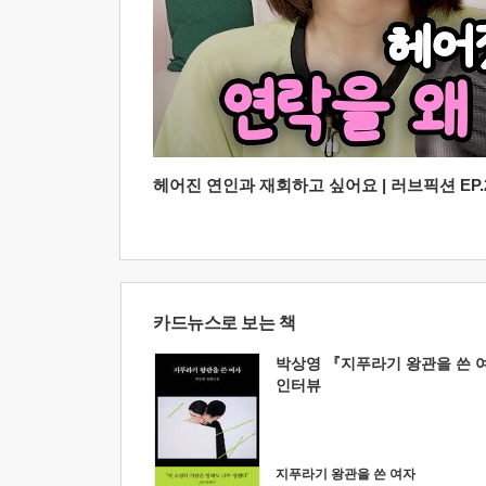
헤어진 연인과 재회하고 싶어요 | 러브픽션 EP.2
카드뉴스로 보는 책
박상영 『지푸라기 왕관을 쓴 
인터뷰
지푸라기 왕관을 쓴 여자