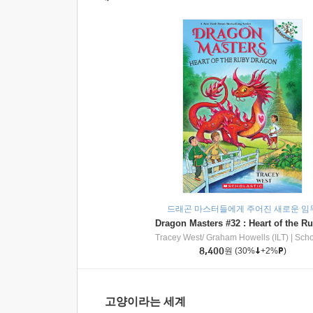
드래곤 마스터들에게 주어진 새로운 임
Tracey West/ Graham Howells (ILT)
|
Scholasti
8,400
원
(30%
+2%
)
고양이라는 세계