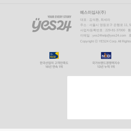
대표 : 김석환, 최세라
주소 : 서울시 영등포구 은행로 11,
사업자등록번호 : 229-81-37000 
이메일 : yes24help@yes24.c
Copyright ⓒ YES24 Corp. All Right