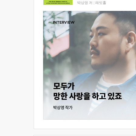
박상영 저
|
래빗홀