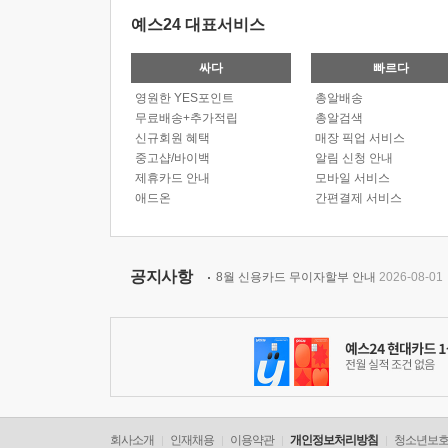
예스24 대표서비스
싸다
빠르다
영원한 YES포인트
총알배송
무료배송+추가적립
총알검색
신규회원 혜택
매장 픽업 서비스
중고샵/바이백
알림 신청 안내
제휴카드 안내
모바일 서비스
애드온
간편결제 서비스
공지사항
8월 신용카드 무이자할부 안내
2026-08-01
회사소개
인재채용
이용약관
개인정보처리방침
청소년보