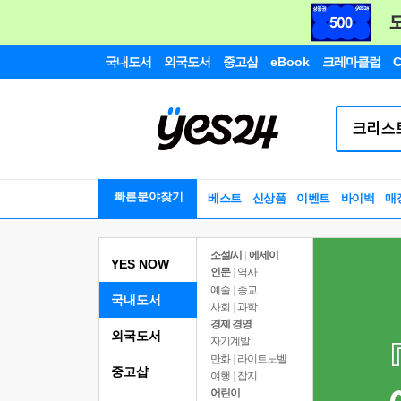
국내도서
외국도서
중고샵
eBook
크레마클럽
C
빠른분야찾기
베스트
신상품
이벤트
바이백
매
소설/시
|
에세이
YES NOW
인문
|
역사
예술
|
종교
국내도서
사회
|
과학
경제 경영
외국도서
자기계발
만화
|
라이트노벨
중고샵
여행
|
잡지
어린이