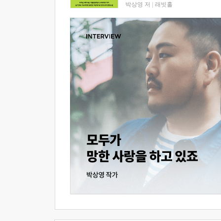
박상영 저
|
래빗홀