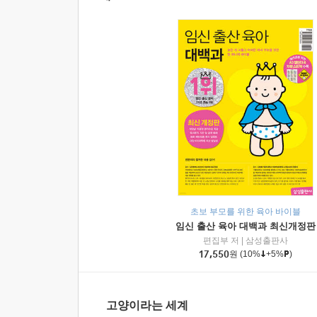
초보 부모를 위한 육아 바이블
임신 출산 육아 대백과 최신개정판
편집부 저
|
삼성출판사
17,550
원
(10%
+5%
)
고양이라는 세계