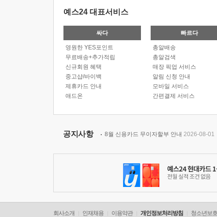
예스24 대표서비스
싸다
빠르다
영원한 YES포인트
총알배송
무료배송+추가적립
총알검색
신규회원 혜택
매장 픽업 서비스
중고샵/바이백
알림 신청 안내
제휴카드 안내
모바일 서비스
애드온
간편결제 서비스
공지사항
8월 신용카드 무이자할부 안내
2026-08-01
회사소개
인재채용
이용약관
개인정보처리방침
청소년보