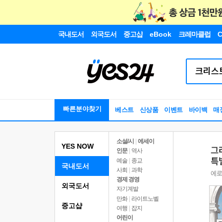
국내도서
외국도서
중고샵
eBook
크레마클럽
C
빠른분야찾기
베스트
신상품
이벤트
바이백
매
소설/시
|
에세이
YES NOW
인문
|
역사
예술
|
종교
국내도서
사회
|
과학
경제 경영
외국도서
자기계발
만화
|
라이트노벨
중고샵
여행
|
잡지
어린이