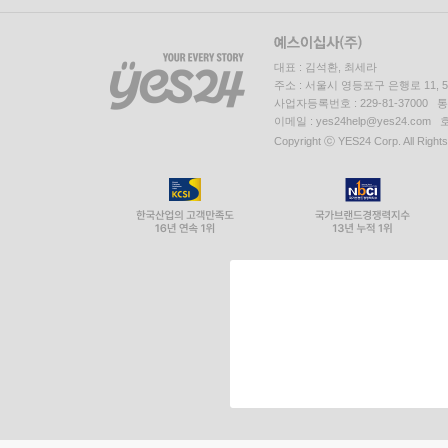
대표 : 김석환, 최세라
주소 : 서울시 영등포구 은행로 11,
사업자등록번호 : 229-81-37000 
이메일 : yes24help@yes24.c
Copyright ⓒ YES24 Corp. All Right