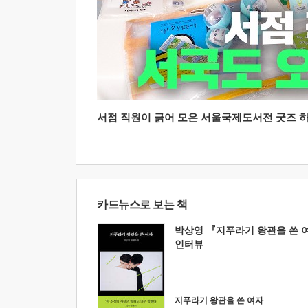
서점 직원이 긁어 모은 서울국제도서전 굿즈 하울
카드뉴스로 보는 책
박상영 『지푸라기 왕관을 쓴 
인터뷰
지푸라기 왕관을 쓴 여자