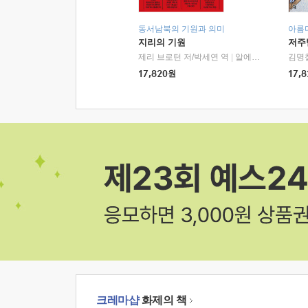
동서남북의 기원과 의미
아름
지리의 기원
저주
제리 브로턴 저/박세연 역
|
알에이치코리아(RHK)
김명
17,820
원
17,8
크레마샵
화제의 책