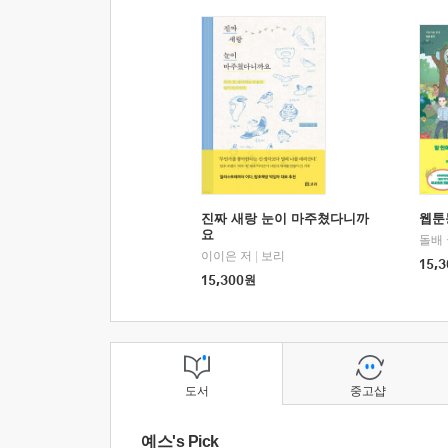
진짜 새랑 눈이 마주쳤다니까
웹툰
요
돌배
이이은 저
|
보리
15,3
15,300
원
도서
중고샵
예스's Pick