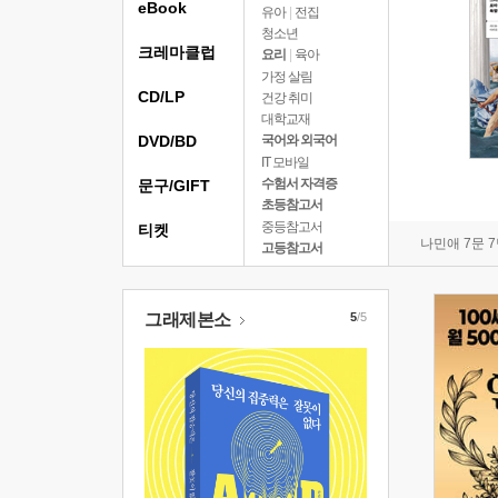
eBook
유아
|
전집
청소년
크레마클럽
요리
|
육아
가정 살림
CD/LP
건강 취미
대학교재
DVD/BD
국어와 외국어
IT 모바일
수험서 자격증
문구/GIFT
초등참고서
중등참고서
티켓
나민애 7문 
고등참고서
그래제본소
5
/5