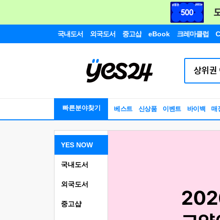
국내도서
외국도서
중고샵
eBook
크레마클럽
C
빠른분야찾기
베스트
신상품
이벤트
바이백
매
YES NOW
국내도서
외국도서
중고샵