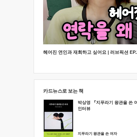
헤어진 연인과 재회하고 싶어요 | 러브픽션 EP.2
카드뉴스로 보는 책
박상영 『지푸라기 왕관을 쓴 
인터뷰
지푸라기 왕관을 쓴 여자