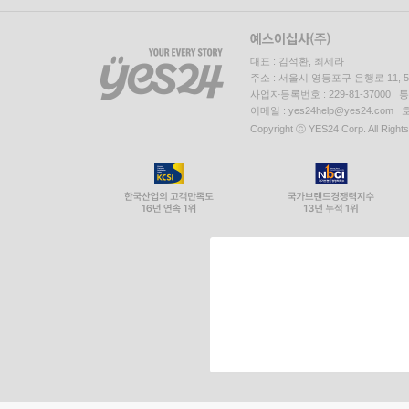
대표 : 김석환, 최세라
주소 : 서울시 영등포구 은행로 11,
사업자등록번호 : 229-81-37000 
이메일 : yes24help@yes24.c
Copyright ⓒ YES24 Corp. All Right