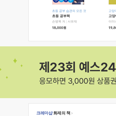
초등 공부 습관의 모든 것
고양
초등 공부력
고양
손병목 저
|
서유재
이미
18,000
원
19,8
크레마샵
화제의 책