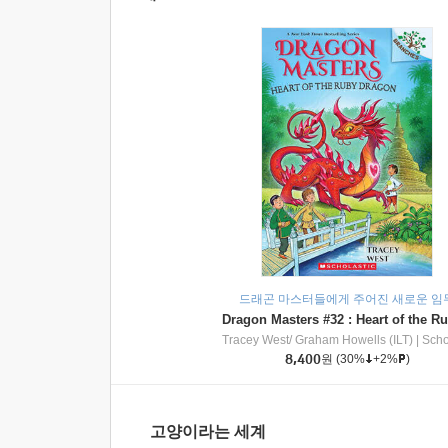
드래곤 마스터들에게 주어진 새로운 임
Tracey West/ Graham Howells (ILT)
|
Scholasti
8,400
원
(30%
+2%
)
고양이라는 세계