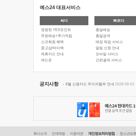
예스24 대표서비스
싸다
빠르다
영원한 YES포인트
총알배송
무료배송+추가적립
총알검색
신규회원 혜택
매장 픽업 서비스
중고샵/바이백
알림 신청 안내
제휴카드 안내
모바일 서비스
애드온
간편결제 서비스
공지사항
8월 신용카드 무이자할부 안내
2026-08-01
회사소개
인재채용
이용약관
개인정보처리방침
청소년보