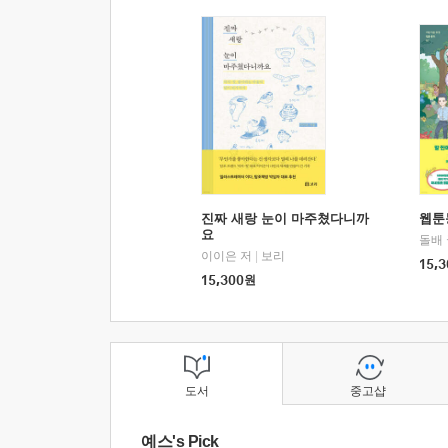
진짜 새랑 눈이 마주쳤다니까
웹툰
요
돌배
이이은 저
|
보리
15,3
15,300
원
도서
중고샵
예스's Pick