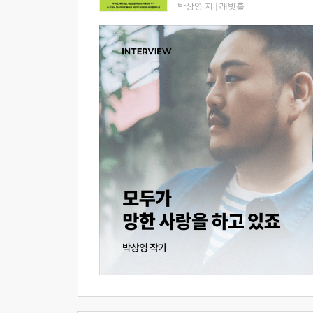
박상영 저
|
래빗홀