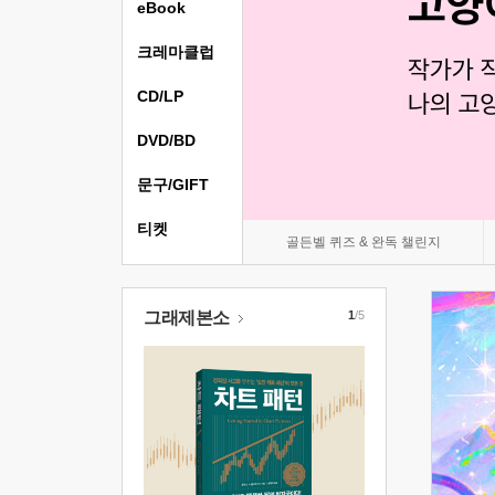
eBook
크레마클럽
CD/LP
DVD/BD
문구/GIFT
티켓
골든벨 퀴즈 & 완독 챌린지
그래제본소
1
/5