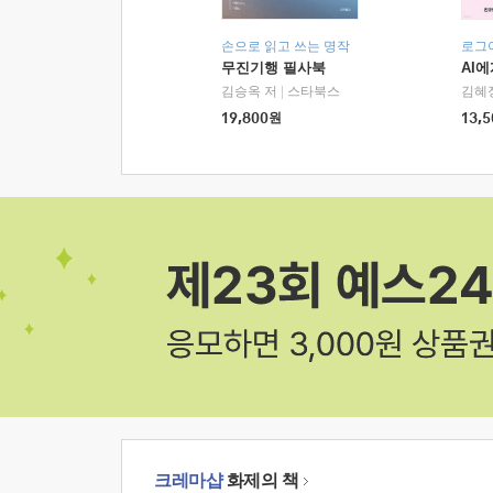
손으로 읽고 쓰는 명작
로그
무진기행 필사북
AI
김승옥 저
|
스타북스
김혜
19,800
원
13,5
크레마샵
화제의 책