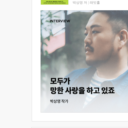
박상영 저
|
래빗홀