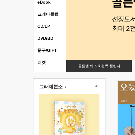
eBook
크레마클럽
CD/LP
DVD/BD
문구/GIFT
티켓
골든벨 퀴즈 & 완독 챌린지
그래제본소
3
/5