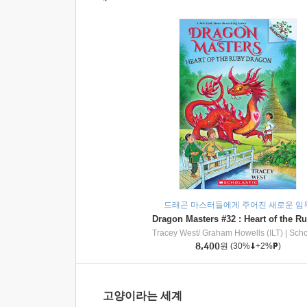
드래곤 마스터들에게 주어진 새로운 임
Tracey West/ Graham Howells (ILT)
|
Scholasti
8,400
원
(30%
+2%
)
고양이라는 세계