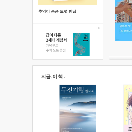
추억이 퐁퐁 도넛 빵집
지금, 이 책