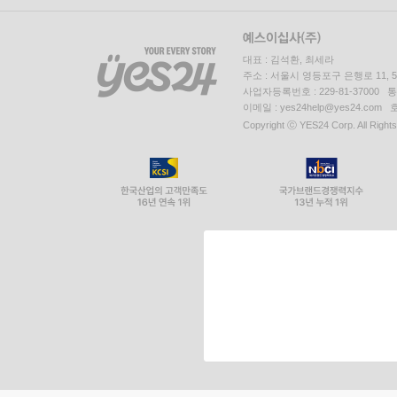
대표 : 김석환, 최세라
주소 : 서울시 영등포구 은행로 11,
사업자등록번호 : 229-81-37000 
이메일 : yes24help@yes24.c
Copyright ⓒ YES24 Corp. All Right