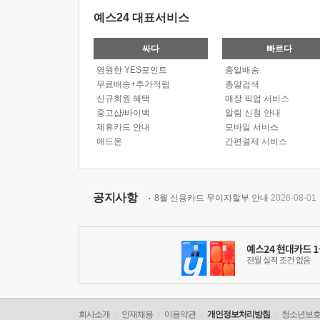
예스24 대표서비스
싸다
빠르다
영원한 YES포인트
총알배송
무료배송+추가적립
총알검색
신규회원 혜택
매장 픽업 서비스
중고샵/바이백
알림 신청 안내
제휴카드 안내
모바일 서비스
애드온
간편결제 서비스
공지사항
8월 신용카드 무이자할부 안내
2026-08-01
회사소개
인재채용
이용약관
개인정보처리방침
청소년보