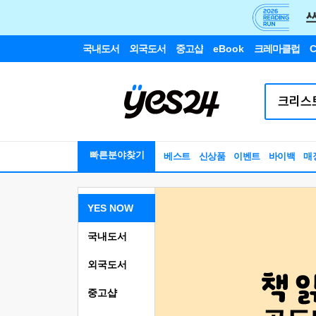
국내도서
외국도서
중고샵
eBook
크레마클럽
C
빠른분야찾기
베스트
신상품
이벤트
바이백
매
YES NOW
국내도서
외국도서
중고샵