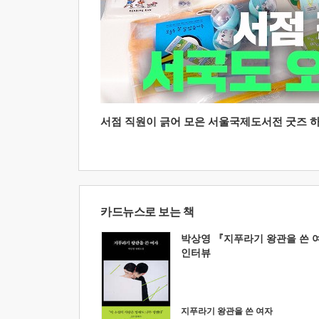
서점 직원이 긁어 모은 서울국제도서전 굿즈 하울
카드뉴스로 보는 책
박상영 『지푸라기 왕관을 쓴 
인터뷰
지푸라기 왕관을 쓴 여자