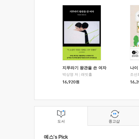
지푸라기 왕관을 쓴 여자
나이 
박상영 저
|
래빗홀
조선
16,920
원
16,2
도서
중고샵
예스's Pick