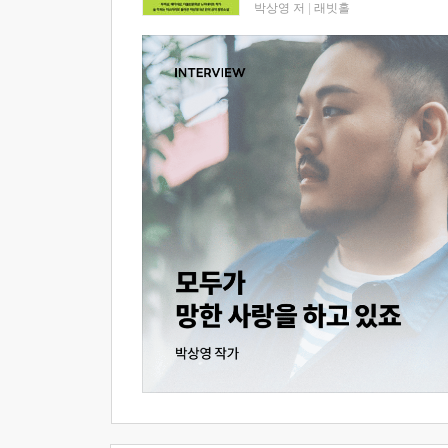
박상영 저
|
래빗홀