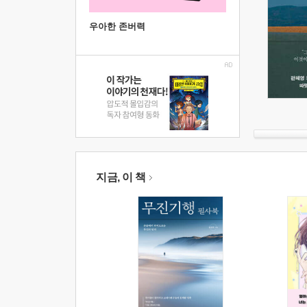
우아한 존버력
지금, 이 책