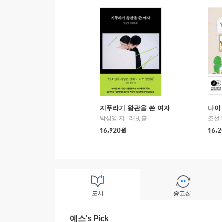
지푸라기 왕관을 쓴 여자
나이 
박상영 저
|
래빗홀
조선
16,920
원
16,2
도서
중고샵
예스's Pick