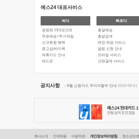
예스24 대표서비스
싸다
빠르다
영원한 YES포인트
총알배송
무료배송+추가적립
총알검색
신규회원 혜택
매장 픽업 서비스
중고샵/바이백
알림 신청 안내
제휴카드 안내
모바일 서비스
애드온
간편결제 서비스
공지사항
8월 신용카드 무이자할부 안내
2026-08-01
회사소개
인재채용
이용약관
개인정보처리방침
청소년보