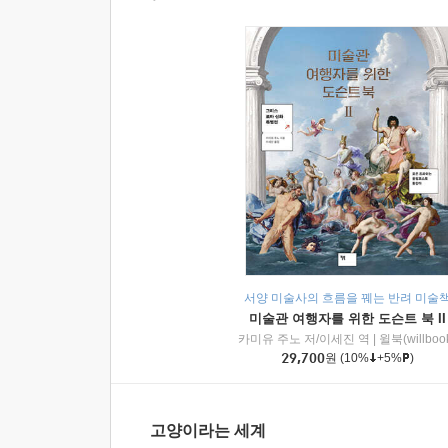
서양 미술사의 흐름을 꿰는 반려 미술
미술관 여행자를 위한 도슨트 북 II
카미유 주노 저/이세진 역
|
윌북(willboo
29,700
원
(10%
+5%
)
고양이라는 세계