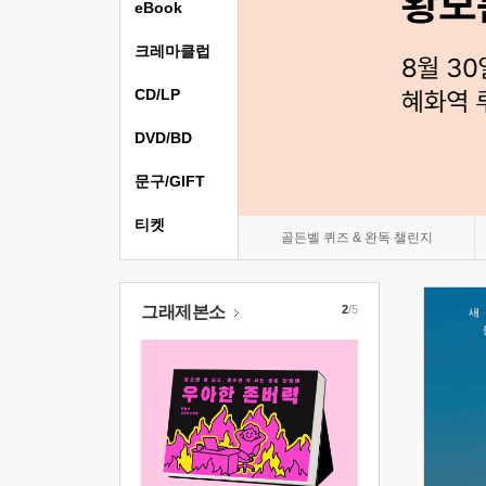
eBook
크레마클럽
CD/LP
DVD/BD
문구/GIFT
티켓
골든벨 퀴즈 & 완독 챌린지
그래제본소
2
/5