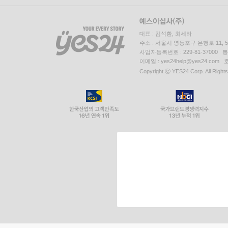
대표 : 김석환, 최세라
주소 : 서울시 영등포구 은행로 11,
사업자등록번호 : 229-81-37000 
이메일 : yes24help@yes24.c
Copyright ⓒ YES24 Corp. All Right