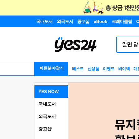
국내도서
외국도서
중고샵
eBook
크레마클럽
C
빠른분야찾기
베스트
신상품
이벤트
바이백
매
YES NOW
국내도서
외국도서
중고샵