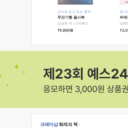
손으로 읽고 쓰는 명작
로그
무진기행 필사북
AI
김승옥 저
|
스타북스
김혜
19,800
원
13,5
크레마샵
화제의 책