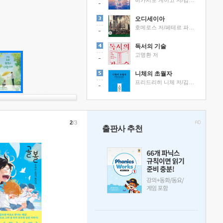
히가시노 게이고 저/김선영 역
오디세이아
호메로스 저/페테르 파울 루벤스 그림/박문재 역
독서의 기술
고명환 저
니체의 초월자
프리드리히 니체 저/김철 편역
2
/3
출판사 추천