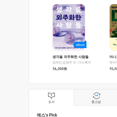
생각을 외주화한 사람들
머니
정재민,김영주 저
|
더스퀘어
16,200
원
15,5
도서
중고샵
예스's Pick