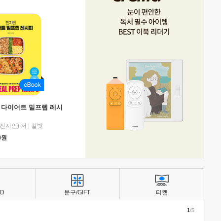
 다이어트 밀프렙 레시
진지인) 저
|
길벗
0
원
BD
문구/GIFT
티켓
1
/5