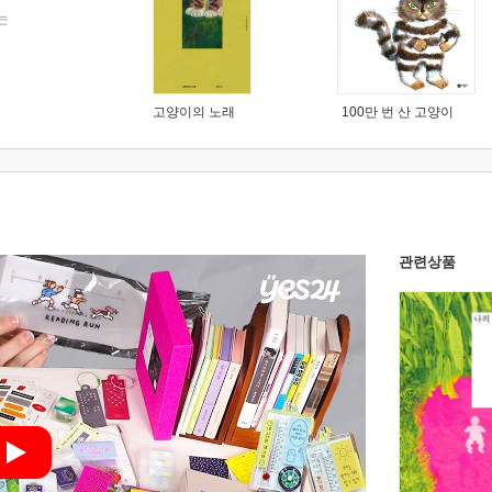
는
고양이의 노래
100만 번 산 고양이
관련상품