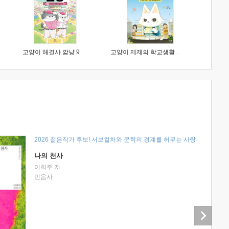
고양이 해결사 깜냥 9
고양이 제제의 학교생활 1 : 초등학생이 이렇게 힘들 줄이야
2026 젊은작가 후보! 서브컬처와 문학의 경계를 허무는 사랑
나의 천사
이희주 저
민음사