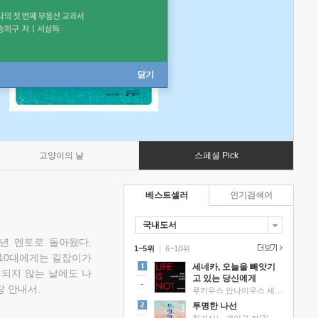
닫기
고양이의 날
스페셜 Pick
베스트셀러
인기검색어
국내도서
소년 멘토로 돌아왔다.
1~5위
|
6~10위
 10대에게는 길잡이가
세네카, 오늘을 빼앗기
 되지 않는 날에도 나
고 있는 당신에게
 안내서.
루키우스 안나이우스 세네카 저/하와이 대저택 편역
투명한 나선