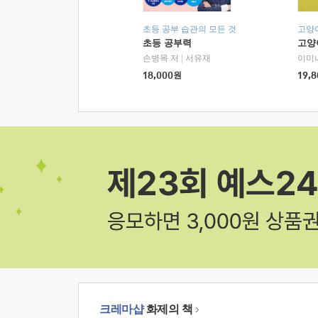
초등 공부 습관의 모든 것
고양
초등 공부력
고양
손병목 저
|
서유재
이미
18,000
원
19,8
크레마샵
화제의 책