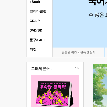
eBook
크레마클럽
CD/LP
DVD/BD
문구/GIFT
티켓
골든벨 퀴즈 & 완독 챌린지
그래제본소
1
/5