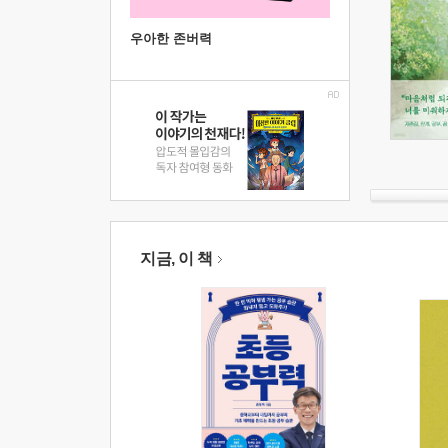
우아한 존버력
지금, 이 책