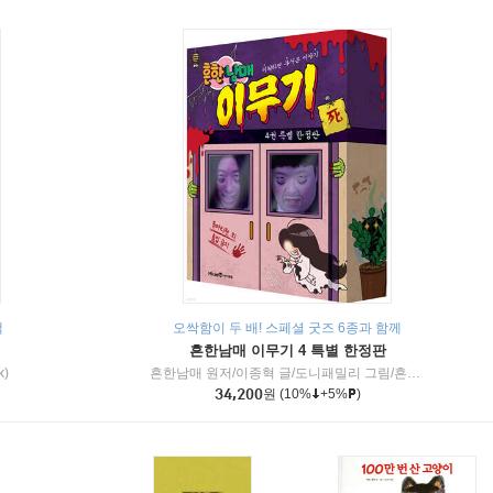
책
오싹함이 두 배! 스페셜 굿즈 6종과 함께
흔한남매 이무기 4 특별 한정판
k)
흔한남매 원저/이종혁 글/도니패밀리 그림/흔한컴퍼니 감수
34,200
원
(10%
+5%
)