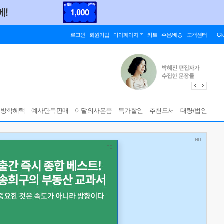
로그인
회원가입
마이페이지
카트
주문/배송
고객센터
Gl
름방학혜택
예사단독판매
이달의사은품
특가할인
추천도서
대량/법인