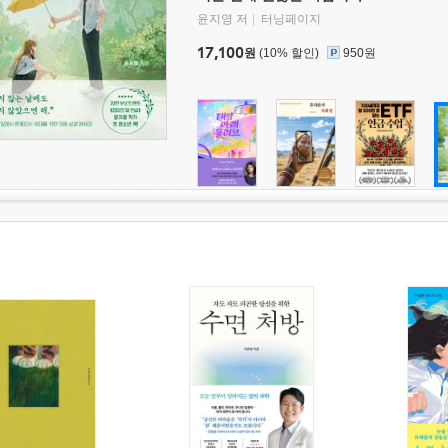
윤지영 저
터닝페이지
17,100
원
(10% 할인)
950원