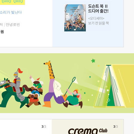
 소리가 빛난다
저
|
안녕로빈
0
원
3
/3
3
/3