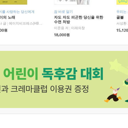
이를 사랑하는 당신에게
잠 바로 알기
우리는
이의 노래
자도 자도 피곤한 당신을 위한
골볼
수면 처방
나 글
|
에이치비프레스(HBPRESS)
서성환 
이준용 저
|
미래의창
00
원
15,12
18,000
원