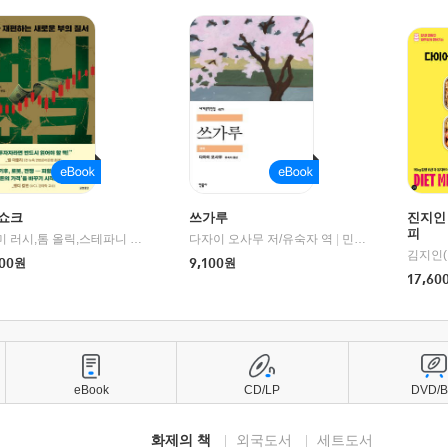
쇼크
쓰가루
진지인
피
제이미 러시,톰 올릭,스테파니 플랜더스 편저/임경은 역/박정호 감수
다자이 오사무 저/유숙자 역
|
교보문고
|
민음사
김지인(
00
원
9,100
원
17,60
eBook
CD/LP
DVD/
화제의 책
외국도서
세트도서