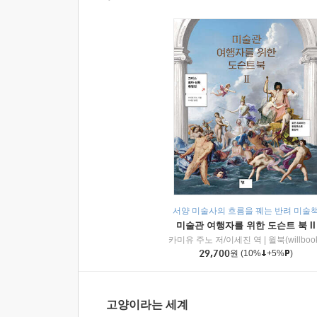
서양 미술사의 흐름을 꿰는 반려 미술
미술관 여행자를 위한 도슨트 북 II
카미유 주노 저/이세진 역
|
윌북(willboo
29,700
원
(10%
+5%
)
고양이라는 세계