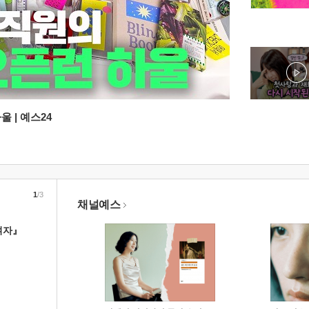
 | 예스24
1
/3
채널예스
여자』