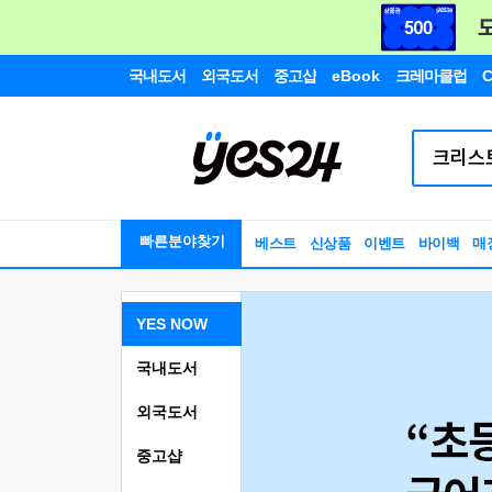
국내도서
외국도서
중고샵
eBook
크레마클럽
C
빠른분야찾기
베스트
신상품
이벤트
바이백
매
YES NOW
국내도서
외국도서
중고샵