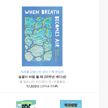
세계를 감동시킨 생의 기록 한정판
숨결이 바람 될 때 (10주년 에디션)
|
미래엔아이세움
폴 칼라니티 저/이종인 역
|
흐름출판
17,820
원
(10%
+5%
)