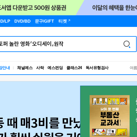
D/LP
DVD/BD
문구
/GIFT
티켓
독서유형검사
장안내
채널예스
사락
예스펀딩
클래스24
RBTI Lab
여
독서유형검사