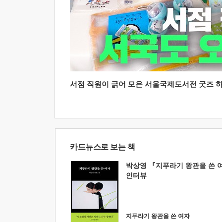
서점 직원이 긁어 모은 서울국제도서전 굿즈 하울
카드뉴스로 보는 책
박상영 『지푸라기 왕관을 쓴 
인터뷰
지푸라기 왕관을 쓴 여자