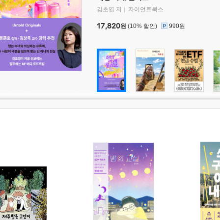
김초엽 저
자이언트북스
17,820
원
(10% 할인)
990원