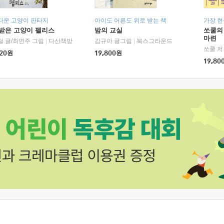
다운 고양이 판타지
아이도 어른도 위로 받는 책
가장 
받은 고양이 펠리스
밤의 교실
쏘쿨의
마련
철 글/최연주 그림
|
다산책방
김규아 글그림
|
북스그라운드
쏘쿨 저
20
원
19,800
원
19,80