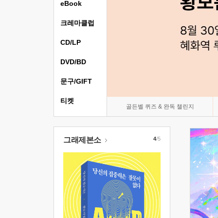
eBook
크레마클럽
CD/LP
DVD/BD
문구/GIFT
티켓
골든벨 퀴즈 & 완독 챌린지
그래제본소
4
/5