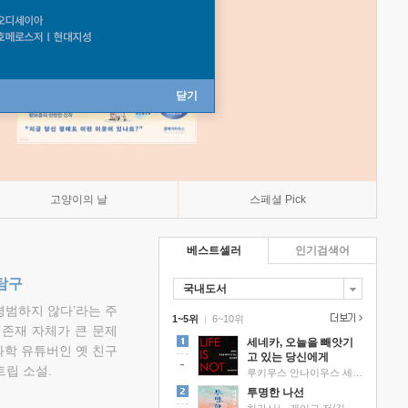
닫기
고양이의 날
스페셜 Pick
베스트셀러
인기검색어
탐구
국내도서
평범하지 않다’라는 주
1~5위
|
6~10위
 존재 자체가 큰 문제
세네카, 오늘을 빼앗기
과학 유튜버인 옛 친구
고 있는 당신에게
립 소설.
루키우스 안나이우스 세네카 저/하와이 대저택 편역
투명한 나선