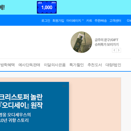
로그인
회원가입
마이페이지
카트
주문/배송
고객센터
Gl
름방학혜택
예사단독판매
이달의사은품
특가할인
추천도서
대량/법인