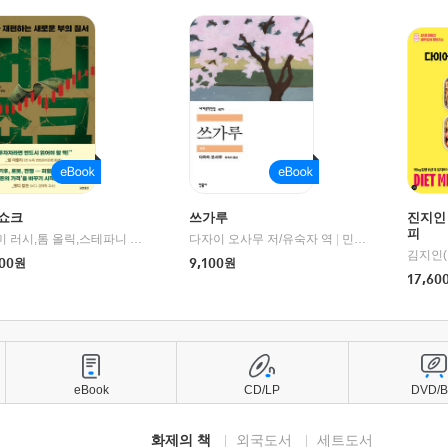
쇼크
쓰가루
진지인
피
제이미 러시,톰 올릭,스테파니 플랜더스 편저/임경은 역/박정호 감수
다자이 오사무 저/유숙자 역
|
교보문고
|
민음사
김지인(
00
원
9,100
원
17,60
eBook
CD/LP
DVD/
화제의 책
외국도서
세트도서