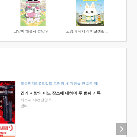
고양이 해결사 깜냥 9
고양이 제제의 학교생활 1 : 초등학생이 이렇게 힘들 줄이야
모큐멘터리&오컬트 호러의 새 지평을 연 화제작!
긴키 지방의 어느 장소에 대하여 두 번째 기록
세스지 저/전선영 역
반타