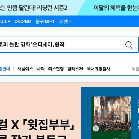
D/LP
DVD/BD
문구
/GIFT
티켓
독서유형검사
장안내
채널예스
사락
예스펀딩
클래스24
RBTI Lab
여
독서유형검사