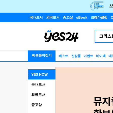
국내도서
외국도서
중고샵
eBook
크레마클럽
C
빠른분야찾기
베스트
신상품
이벤트
바이백
매
YES NOW
국내도서
외국도서
중고샵