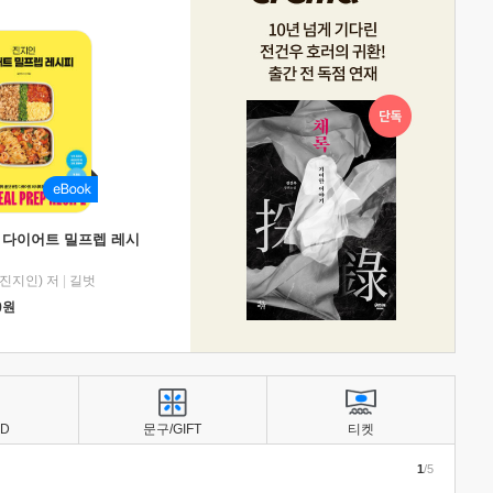
 다이어트 밀프렙 레시
진지인) 저
|
길벗
0
원
BD
문구/GIFT
티켓
1
/5