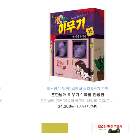
책
오싹함이 두 배! 스페셜 굿즈 6종과 함께
흔한남매 이무기 4 특별 한정판
k)
흔한남매 원저/이종혁 글/도니패밀리 그림/흔한컴퍼니 감수
34,200
원
(10%
+5%
)