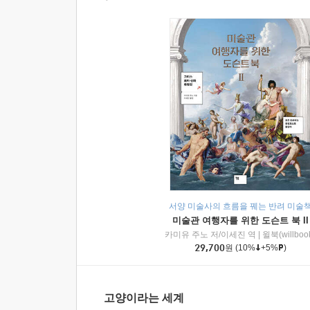
서양 미술사의 흐름을 꿰는 반려 미술
미술관 여행자를 위한 도슨트 북 II
카미유 주노 저/이세진 역
|
윌북(willboo
29,700
원
(10%
+5%
)
고양이라는 세계