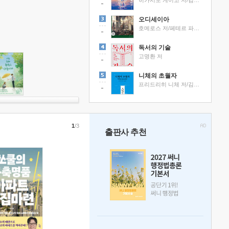
히가시노 게이고 저/김선영 역
오디세이아
호메로스 저/페테르 파울 루벤스 그림/박문재 역
독서의 기술
고명환 저
니체의 초월자
프리드리히 니체 저/김철 편역
1
/3
출판사 추천