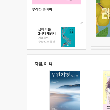
우아한 존버력
지금, 이 책