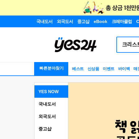
국내도서
외국도서
중고샵
eBook
크레마클럽
C
빠른분야찾기
베스트
신상품
이벤트
바이백
매
YES NOW
국내도서
외국도서
중고샵