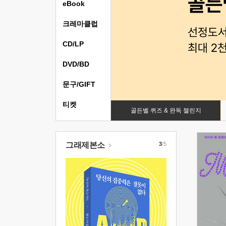
eBook
크레마클럽
CD/LP
DVD/BD
문구/GIFT
티켓
골든벨 퀴즈 & 완독 챌린지
그래제본소
3
/5