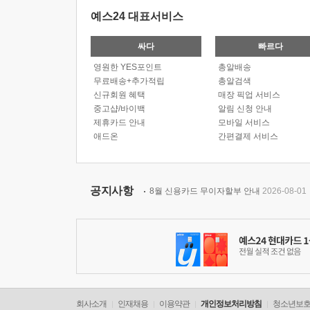
예스24 대표서비스
싸다
빠르다
영원한 YES포인트
총알배송
무료배송+추가적립
총알검색
신규회원 혜택
매장 픽업 서비스
중고샵/바이백
알림 신청 안내
제휴카드 안내
모바일 서비스
애드온
간편결제 서비스
공지사항
8월 신용카드 무이자할부 안내
2026-08-01
회사소개
인재채용
이용약관
개인정보처리방침
청소년보