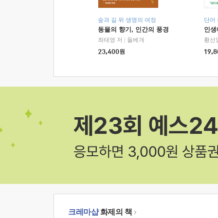
숲과 길 위 생명의 여정
단어
동물의 향기, 인간의 풍경
인생
최태영 저
|
돌베개
황선
23,400
원
19,8
크레마샵
화제의 책