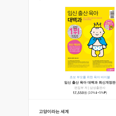
초보 부모를 위한 육아 바이블
임신 출산 육아 대백과 최신개정판
편집부 저
|
삼성출판사
17,550
원
(10%
+5%
)
고양이라는 세계