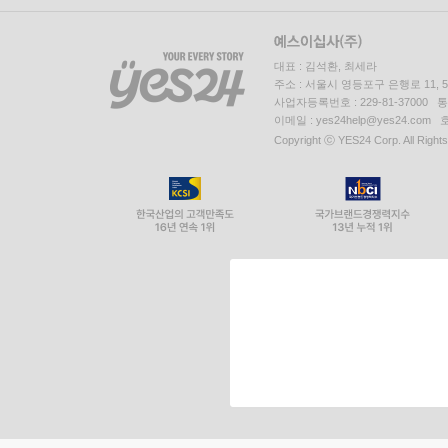
대표 : 김석환, 최세라
주소 : 서울시 영등포구 은행로 11,
사업자등록번호 : 229-81-37000 
이메일 : yes24help@yes24.c
Copyright ⓒ YES24 Corp. All Right