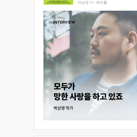
박상영 저
|
래빗홀