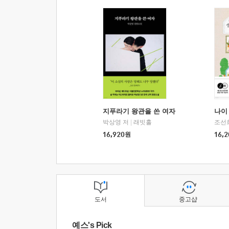
지푸라기 왕관을 쓴 여자
나이 
박상영 저
|
래빗홀
조선
16,920
원
16,2
도서
중고샵
예스's Pick