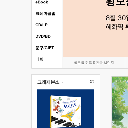
eBook
크레마클럽
CD/LP
DVD/BD
문구/GIFT
티켓
골든벨 퀴즈 & 완독 챌린지
그래제본소
2
/5