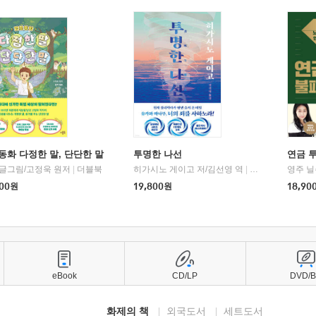
동화 다정한 말, 단단한 말
투명한 나선
연금 
 글그림/고정욱 원저
|
더블북
히가시노 게이고 저/김선영 역
|
북다
영주 닐
00
원
19,800
원
18,90
eBook
CD/LP
DVD/
화제의 책
외국도서
세트도서