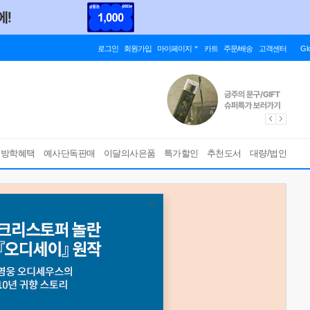
로그인
회원가입
마이페이지
카트
주문/배송
고객센터
Gl
름방학혜택
예사단독판매
이달의사은품
특가할인
추천도서
대량/법인