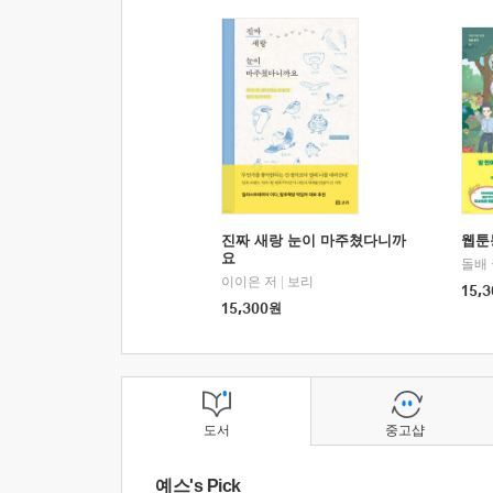
진짜 새랑 눈이 마주쳤다니까
웹툰
요
돌배
이이은 저
|
보리
15,3
15,300
원
도서
중고샵
예스's Pick