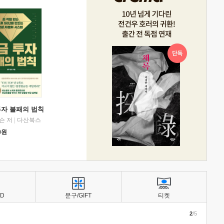
투자 불패의 법칙
슨 저
|
다산북스
0
원
BD
문구/GIFT
티켓
2
/5