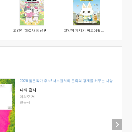
고양이 해결사 깜냥 9
고양이 제제의 학교생활 1 : 초등학생이 이렇게 힘들 줄이야
2026 젊은작가 후보! 서브컬처와 문학의 경계를 허무는 사랑
나의 천사
이희주 저
민음사