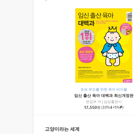
초보 부모를 위한 육아 바이블
임신 출산 육아 대백과 최신개정판
편집부 저
|
삼성출판사
17,550
원
(10%
+5%
)
고양이라는 세계