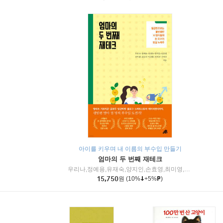
아이를 키우며 내 이름의 부수입 만들기
엄마의 두 번째 재테크
우리나,정예용,유재숙,양지인,손효영,최미영,조민주,이진현,차미숙,서미숙 저
15,750
원
(10%
+5%
)