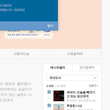
닫기
고양이의 날
스페셜 Pick
베스트셀러
인기검색어
국내도서
소년 멘토로 돌아왔다.
1~5위
|
6~10위
 10대에게는 길잡이가
세네카, 오늘을 빼앗기
 되지 않는 날에도 나
고 있는 당신에게
 안내서.
루키우스 안나이우스 세네카 저/하와이 대저택 편역
투명한 나선