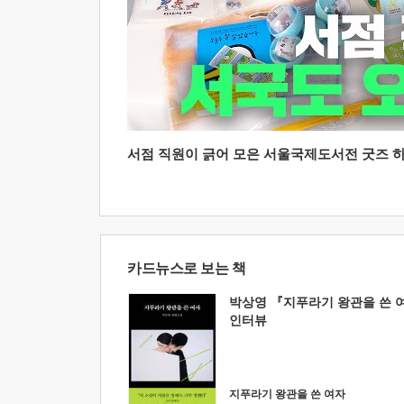
서점 직원이 긁어 모은 서울국제도서전 굿즈 하울
카드뉴스로 보는 책
박상영 『지푸라기 왕관을 쓴 
인터뷰
지푸라기 왕관을 쓴 여자