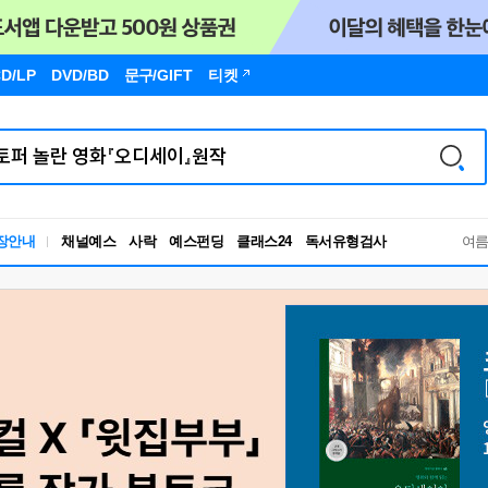
D/LP
DVD/BD
문구
/GIFT
티켓
독서유형검사
장안내
채널예스
사락
예스펀딩
클래스24
RBTI Lab
여
독서유형검사