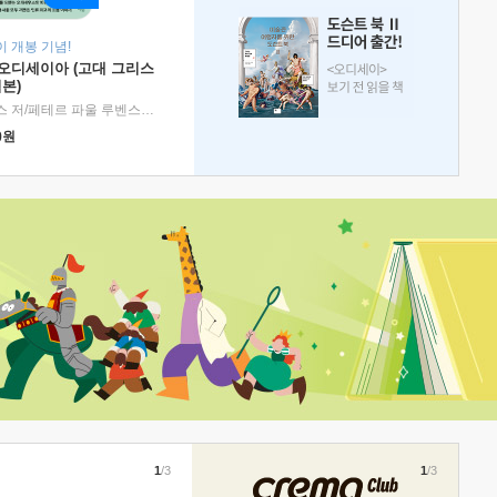
 개봉 기념!
 오디세이아 (고대 그리스
본)
호메로스 저/페테르 파울 루벤스 그림/박문재 역
|
현대지성
0
원
1
/3
1
/3