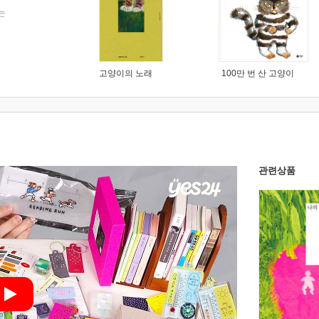
는
고양이의 노래
100만 번 산 고양이
관련상품