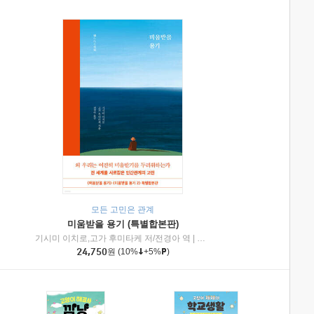
모든 고민은 관계
미움받을 용기 (특별합본판)
기시미 이치로,고가 후미타케 저/전경아 역
|
제이브리즈북스
|
인플루엔셜
24,750
원
(10%
+5%
)