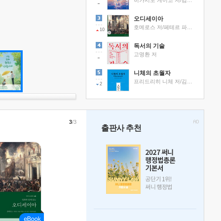
히가시노 게이고 저/김선영 역
오디세이아
호메로스 저/페테르 파울 루벤스 그림/박문재 역
10
독서의 기술
고명환 저
니체의 초월자
프리드리히 니체 저/김철 편역
2
3
/3
출판사 추천