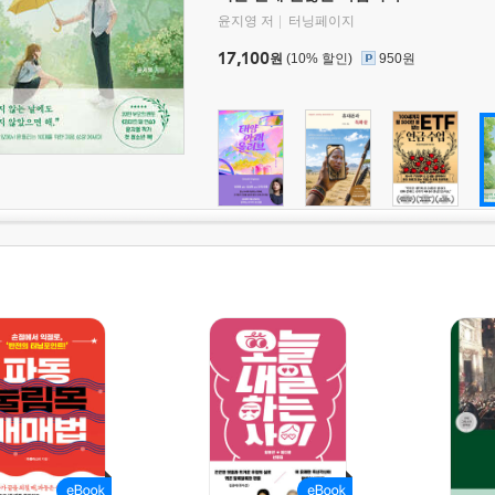
윤지영 저
터닝페이지
17,100
원
(10% 할인)
950원