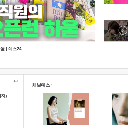
 | 예스24
1
/3
채널예스
여자』