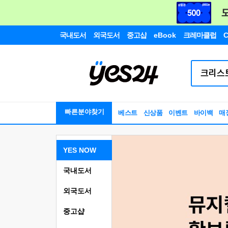
국내도서
외국도서
중고샵
eBook
크레마클럽
C
빠른분야찾기
베스트
신상품
이벤트
바이백
매
YES NOW
국내도서
외국도서
중고샵