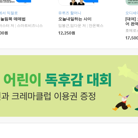
에서 익절로
유퀴즈 할머니
오디세이
 눌림목 매매법
오늘내일하는 사이
[대여]
어 완역
RHK)
마스터 저
|
스마트비즈니스
임봉근,임다운 저
|
안온북스
00
원
12,250
원
17,50