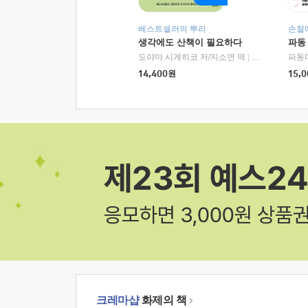
베스트셀러의 뿌리
손절
생각에도 산책이 필요하다
파동
도야마 시게히코 저/지소연 역
|
알에이치코리아(
파동
14,400
원
15,0
크레마샵
화제의 책