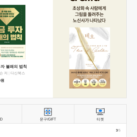
투자 불패의 법칙
슨 저
|
다산북스
0
원
BD
문구/GIFT
티켓
3
/5