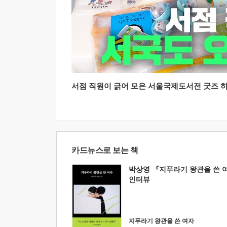
서점 직원이 긁어 모은 서울국제도서전 굿즈 하울
카드뉴스로 보는 책
박상영 『지푸라기 왕관을 쓴 
인터뷰
지푸라기 왕관을 쓴 여자