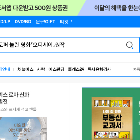
D/LP
DVD/BD
문구
/GIFT
티켓
독서유형검사
장안내
채널예스
사락
예스펀딩
클래스24
여
RBTI Lab
독서유형검사