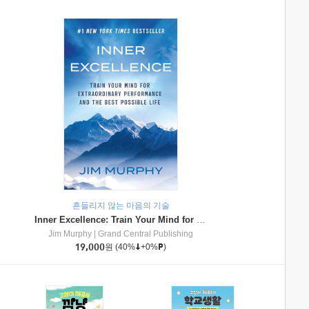
흔들리지 않는 마음의 기술
Inner Excellence: Train Your Mind for Extraordinary Performance and the Best Possible Life
Jim Murphy
|
Grand Central Publishing
19,000
원
(40%
+0%
)