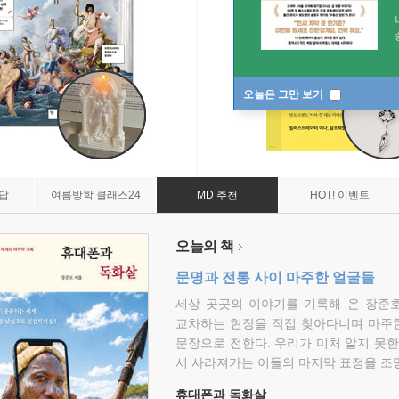
오늘은 그만 보기
7답
여름방학 클래스24
MD 추천
HOT! 이벤트
오늘의 책
문명과 전통 사이 마주한 얼굴들
세상 곳곳의 이야기를 기록해 온 장준호
교차하는 현장을 직접 찾아다니며 마주
문장으로 전한다. 우리가 미처 알지 못한
서 사라져가는 이들의 마지막 표정을 조
휴대폰과 독화살