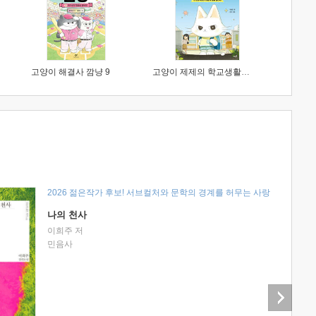
고양이 해결사 깜냥 9
고양이 제제의 학교생활 1 : 초등학생이 이렇게 힘들 줄이야
2026 젊은작가 후보! 서브컬처와 문학의 경계를 허무는 사랑
나의 천사
이희주 저
민음사