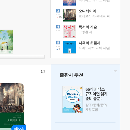
히가시노 게이고 저/김선영 역
오디세이아
호메로스 저/페테르 파울 루벤스 그림/박문재 역
10
독서의 기술
고명환 저
니체의 초월자
프리드리히 니체 저/김철 편역
2
3
/3
출판사 추천