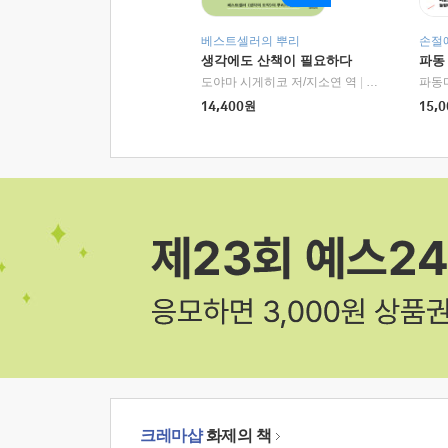
베스트셀러의 뿌리
손절
생각에도 산책이 필요하다
파동
도야마 시게히코 저/지소연 역
|
알에이치코리아(
파동
14,400
원
15,0
크레마샵
화제의 책