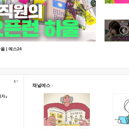
 | 예스24
1
/3
채널예스
여자』