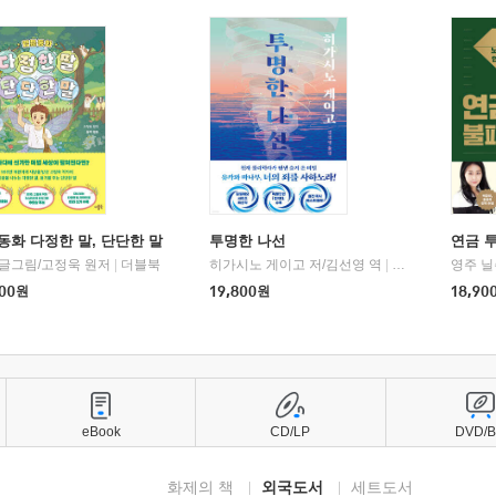
동화 다정한 말, 단단한 말
투명한 나선
연금 
 글그림/고정욱 원저
|
더블북
히가시노 게이고 저/김선영 역
|
북다
영주 닐
00
원
19,800
원
18,90
eBook
CD/LP
DVD/
화제의 책
외국도서
세트도서