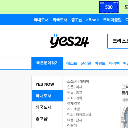
국내도서
외국도서
중고샵
eBook
크레마클럽
C
빠른분야찾기
베스트
신상품
이벤트
바이백
매
소설/시
|
에세이
YES NOW
인문
|
역사
예술
|
종교
국내도서
사회
|
과학
경제 경영
외국도서
자기계발
만화
|
라이트노벨
중고샵
여행
|
잡지
어린이