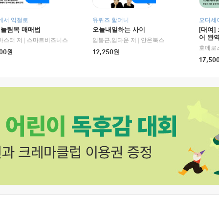
에서 익절로
유퀴즈 할머니
오디세이
 눌림목 매매법
오늘내일하는 사이
[대여]
어 완역
RHK)
마스터 저
|
스마트비즈니스
임봉근,임다운 저
|
안온북스
00
원
12,250
원
17,50