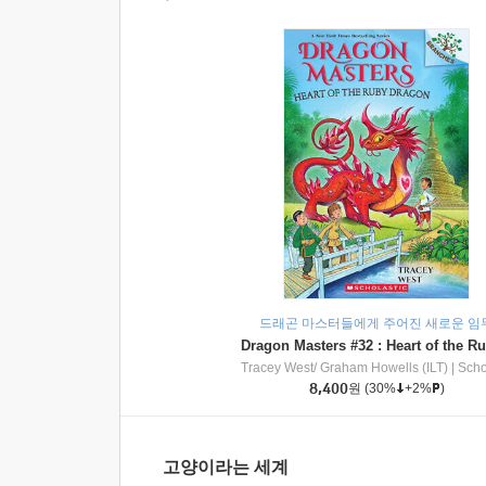
드래곤 마스터들에게 주어진 새로운 임
Tracey West/ Graham Howells (ILT)
|
Scholasti
8,400
원
(30%
+2%
)
고양이라는 세계