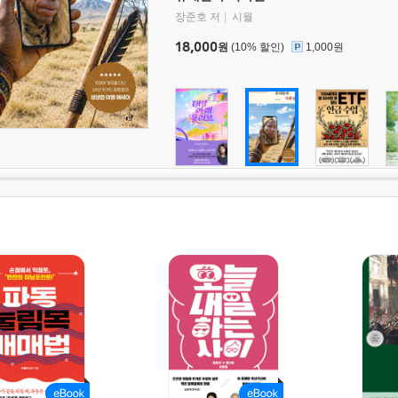
장준호 저
시월
18,000
원
(10% 할인)
1,000원