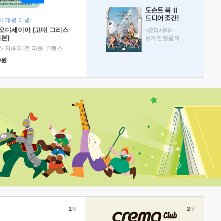
 개봉 기념!
 오디세이아 (고대 그리스
본)
호메로스 저/페테르 파울 루벤스 그림/박문재 역
|
현대지성
0
원
1
/3
2
/3