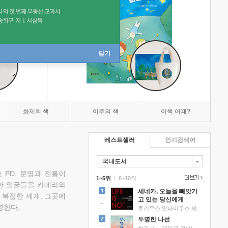
닫기
화제의 책
이주의 책
이책 어때?
베스트셀러
인기검색어
국내도서
 PD. 문명과 전통이
1~5위
|
6~10위
한 얼굴들을 카메라와
세네카, 오늘을 빼앗기
 복잡한 세계, 그곳에
고 있는 당신에게
명한다.
루키우스 안나이우스 세네카 저/하와이 대저택 편역
투명한 나선