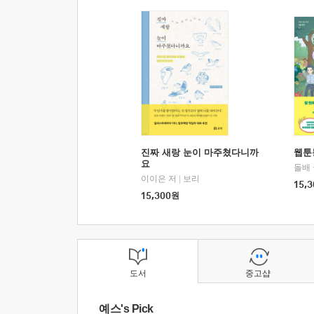
진짜 새랑 눈이 마주쳤다니까
웹툰
요
돌배
이이은 저
|
보리
15,3
15,300
원
도서
중고샵
예스's Pick