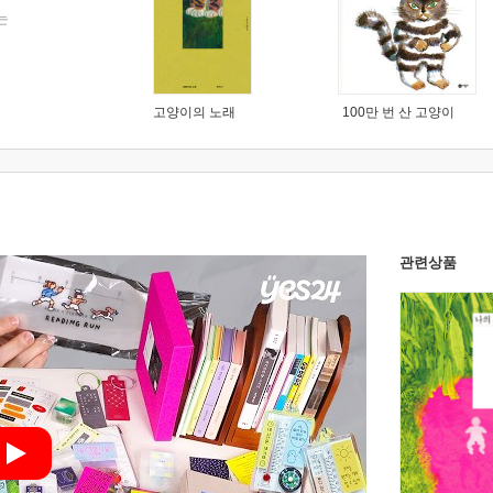
는
고양이의 노래
100만 번 산 고양이
관련상품