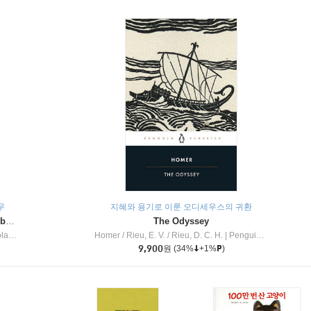
무
지혜와 용기로 이룬 오디세우스의 귀환
Dragon Masters #32 : Heart of the Ruby Dragon (A Branches Book)
The Odyssey
c Inc
Homer / Rieu, E. V. / Rieu, D. C. H.
|
Penguin Group
9,900
원
(34%
+1%
)