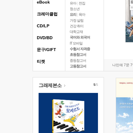
eBook
유아
|
전집
청소년
크레마클럽
요리
|
육아
가정 살림
CD/LP
건강 취미
대학교재
DVD/BD
국어와 외국어
IT 모바일
수험서 자격증
문구/GIFT
초등참고서
중등참고서
티켓
나민애 7문 
고등참고서
그래제본소
5
/5