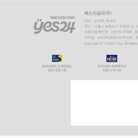
대표 : 김석환, 최세라
주소 : 서울시 영등포구 은행로 11,
사업자등록번호 : 229-81-37000 
이메일 : yes24help@yes24.c
Copyright ⓒ YES24 Corp. All Right