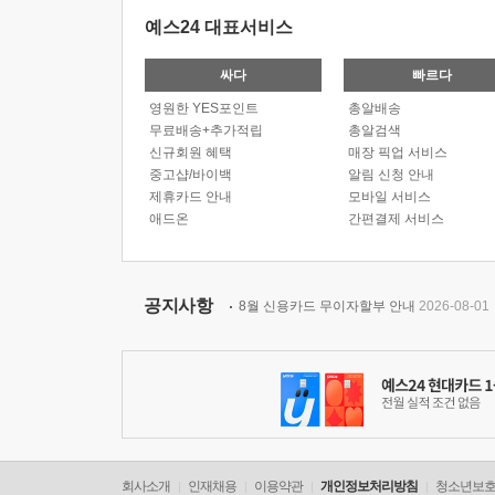
예스24 대표서비스
싸다
빠르다
영원한 YES포인트
총알배송
무료배송+추가적립
총알검색
신규회원 혜택
매장 픽업 서비스
중고샵/바이백
알림 신청 안내
제휴카드 안내
모바일 서비스
애드온
간편결제 서비스
공지사항
8월 신용카드 무이자할부 안내
2026-08-01
회사소개
인재채용
이용약관
개인정보처리방침
청소년보