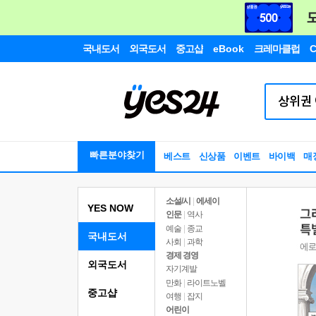
국내도서
외국도서
중고샵
eBook
크레마클럽
C
빠른분야찾기
베스트
신상품
이벤트
바이백
매
소설/시
|
에세이
YES NOW
인문
|
역사
예술
|
종교
국내도서
사회
|
과학
경제 경영
외국도서
자기계발
만화
|
라이트노벨
중고샵
여행
|
잡지
어린이