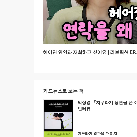
헤어진 연인과 재회하고 싶어요 | 러브픽션 EP.2
카드뉴스로 보는 책
박상영 『지푸라기 왕관을 쓴 
인터뷰
지푸라기 왕관을 쓴 여자