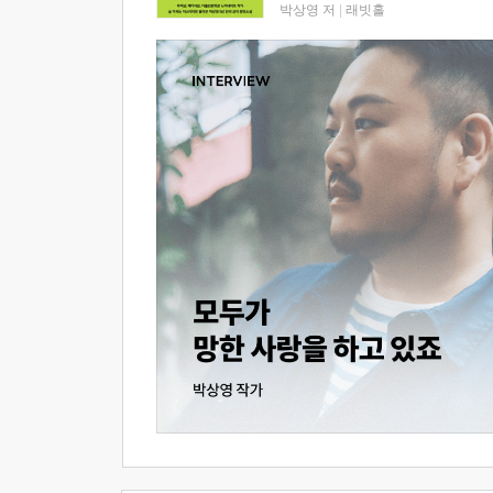
박상영 저
|
래빗홀