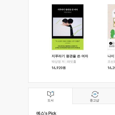
지푸라기 왕관을 쓴 여자
나이 
박상영 저
|
래빗홀
조선
16,920
원
16,2
도서
중고샵
예스's Pick