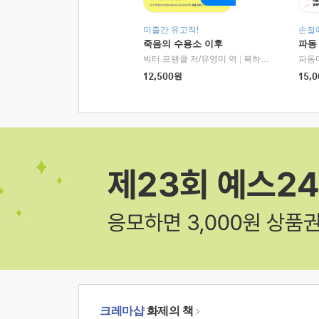
미출간 유고작!
손절
죽음의 수용소 이후
파동
빅터 프랭클 저/유영미 역
|
북하우스
파동
12,500
원
15,0
크레마샵
화제의 책