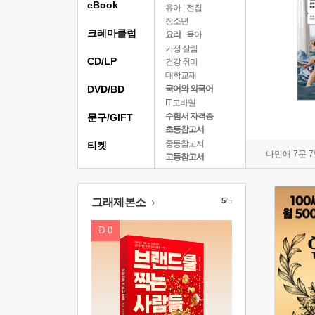
eBook
유아
|
전집
청소년
크레마클럽
요리
|
육아
가정 살림
CD/LP
건강 취미
대학교재
DVD/BD
국어와 외국어
IT 모바일
수험서 자격증
문구/GIFT
초등참고서
중등참고서
티켓
나민애 7문 
고등참고서
그래제본소
5
/5
D-0