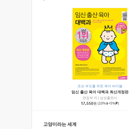
초보 부모를 위한 육아 바이블
임신 출산 육아 대백과 최신개정판
편집부 저
|
삼성출판사
17,550
원
(10%
+5%
)
고양이라는 세계