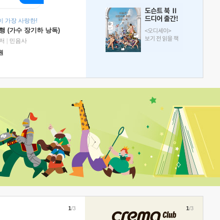
 가장 사랑한!
 (가수 장기하 낭독)
저
|
민음사
원
1
/3
1
/3