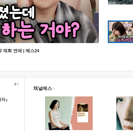
 재회 연애 | 예스24
1
/3
채널예스
여자』