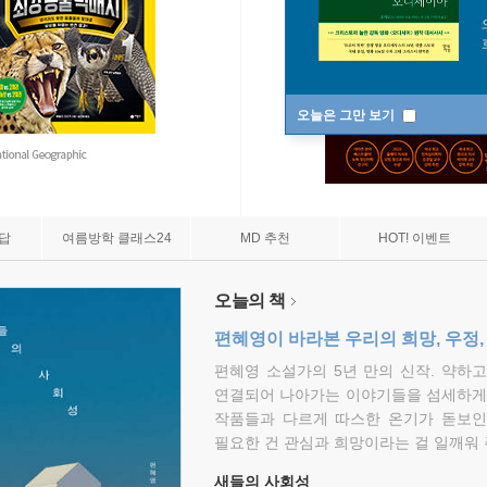
오늘은 그만 보기
7답
여름방학 클래스24
MD 추천
HOT! 이벤트
오늘의 책
편혜영이 바라본 우리의 희망, 우정,
편혜영 소설가의 5년 만의 신작. 약하
연결되어 나아가는 이야기들을 섬세하게 
작품들과 다르게 따스한 온기가 돋보인
필요한 건 관심과 희망이라는 걸 일깨워 
새들의 사회성