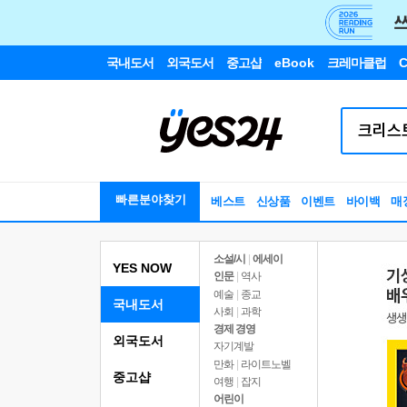
국내도서
외국도서
중고샵
eBook
크레마클럽
C
빠른분야찾기
베스트
신상품
이벤트
바이백
매
소설/시
|
에세이
YES NOW
인문
|
역사
예술
|
종교
국내도서
사회
|
과학
경제 경영
외국도서
자기계발
만화
|
라이트노벨
중고샵
여행
|
잡지
어린이