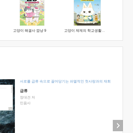
고양이 해결사 깜냥 9
고양이 제제의 학교생활 1 : 초등학생이 이렇게 힘들 줄이야
서로를 급류 속으로 끌어당기는 파멸적인 첫사랑과의 재회
급류
정대건 저
민음사