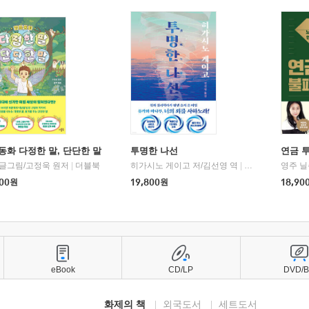
동화 다정한 말, 단단한 말
투명한 나선
연금 
 글그림/고정욱 원저
|
더블북
히가시노 게이고 저/김선영 역
|
북다
영주 닐
00
원
19,800
원
18,90
eBook
CD/LP
DVD/
화제의 책
외국도서
세트도서