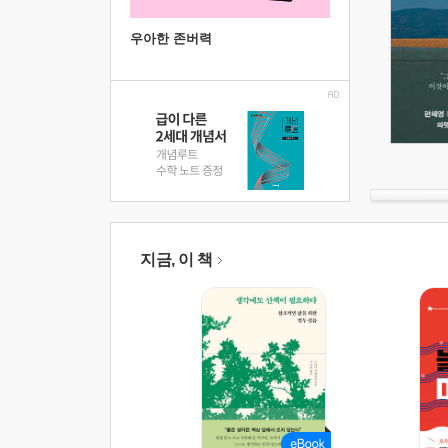
우아한 존버력
지금, 이 책