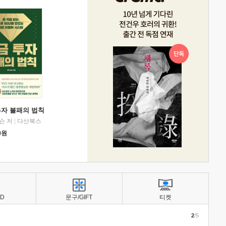
투자 불패의 법칙
슨 저
|
다산북스
0
원
BD
문구/GIFT
티켓
2
/5