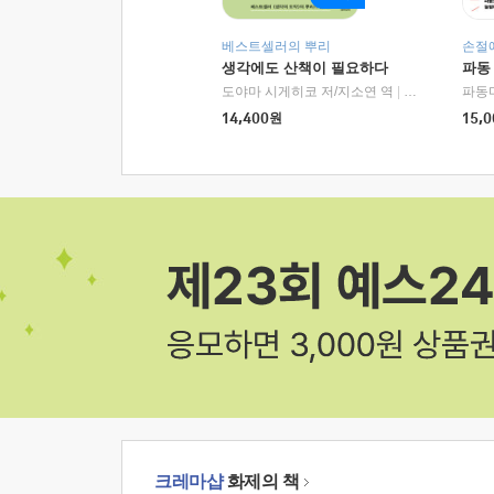
베스트셀러의 뿌리
손절
생각에도 산책이 필요하다
파동
도야마 시게히코 저/지소연 역
|
알에이치코리아(
파동
14,400
원
15,0
크레마샵
화제의 책