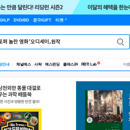
D/LP
DVD/BD
문구
/GIFT
티켓
독서유형검사
장안내
채널예스
사락
예스펀딩
클래스24
RBTI Lab
여
독서유형검사