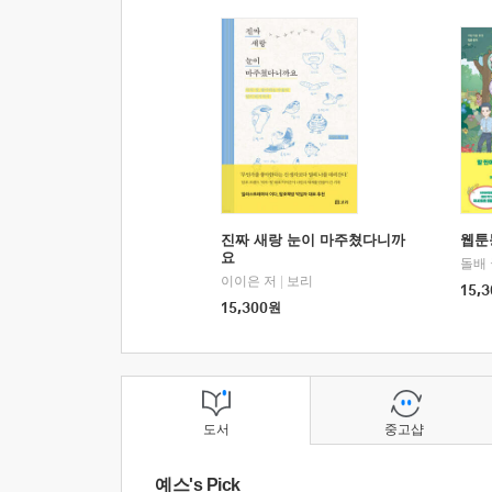
진짜 새랑 눈이 마주쳤다니까
웹툰
요
돌배
이이은 저
|
보리
15,3
15,300
원
도서
중고샵
예스's Pick