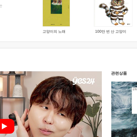
는
고양이의 노래
100만 번 산 고양이
관련상품