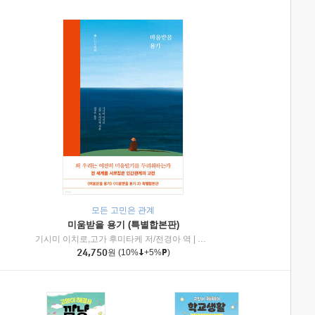
모든 고민은 관계
미움받을 용기 (특별합본판)
기시미 이치로,고가 후미타케 저/전경아 역
|
제이브리즈북스
|
인플루엔셜
24,750
원
(10%
+5%
)