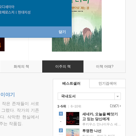
닫기
화제의 책
이주의 책
이책 어때?
베스트셀러
인기검색어
 이야기
국내도서
고 작은 존재들이 서로
1~5위
|
6~10위
그렸다. 작가의 기존
세네카, 오늘을 빼앗기
다. 삭막한 현실에서
고 있는 당신에게
주는 작품집.
루키우스 안나이우스 세네카 저/하와이 대저택 편역
투명한 나선