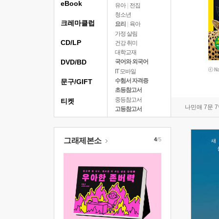
eBook
유아
|
전집
청소년
크레마클럽
요리
|
육아
가정 살림
CD/LP
건강 취미
대학교재
DVD/BD
국어와 외국어
IT 모바일
수험서 자격증
문구/GIFT
초등참고서
중등참고서
티켓
나민애 7문 
고등참고서
그래제본소
4
/5