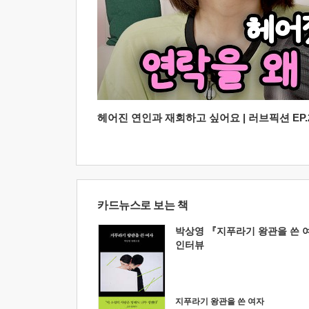
헤어진 연인과 재회하고 싶어요 | 러브픽션 EP.2
카드뉴스로 보는 책
박상영 『지푸라기 왕관을 쓴 
인터뷰
지푸라기 왕관을 쓴 여자