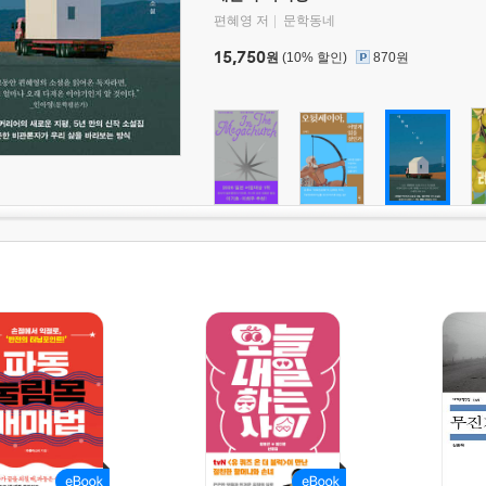
편혜영 저
문학동네
15,750
원
(10% 할인)
870원