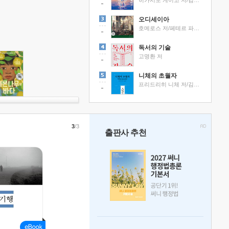
히가시노 게이고 저/김선영 역
오디세이아
호메로스 저/페테르 파울 루벤스 그림/박문재 역
독서의 기술
고명환 저
니체의 초월자
프리드리히 니체 저/김철 편역
3
/3
출판사 추천