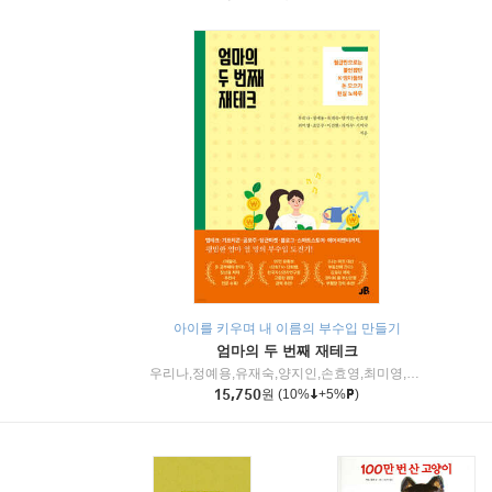
아이를 키우며 내 이름의 부수입 만들기
엄마의 두 번째 재테크
우리나,정예용,유재숙,양지인,손효영,최미영,조민주,이진현,차미숙,서미숙 저
15,750
원
(10%
+5%
)