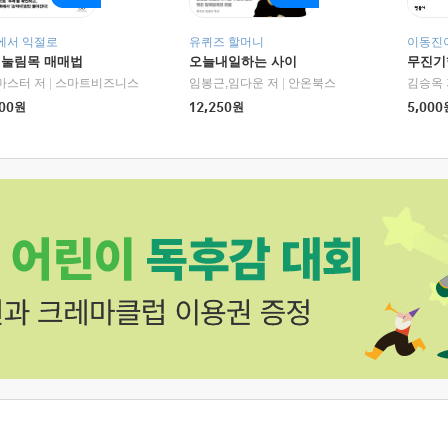
에서 익절로
유퀴즈 할머니
이동진이
 눌림목 매매법
오늘내일하는 사이
무진기행
RHK)
마스터 저
|
스마트비즈니스
임봉근,임다운 저
|
안온북스
김승옥 
00
원
12,250
원
5,000