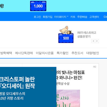
로그인
회원가입
마이페이지
카트
주문/배송
고객센터
Gl
름방학혜택
예사단독판매
이달의사은품
특가할인
추천도서
대량/법인