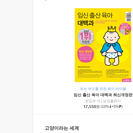
초보 부모를 위한 육아 바이블
임신 출산 육아 대백과 최신개정판
편집부 저
|
삼성출판사
17,550
원
(10%
+5%
)
고양이라는 세계