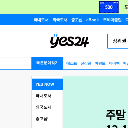
국내도서
외국도서
중고샵
eBook
크레마클럽
C
빠른분야찾기
베스트
신상품
이벤트
바이백
매
YES NOW
국내도서
외국도서
중고샵