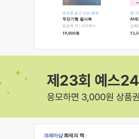
손으로 읽고 쓰는 명작
로그
무진기행 필사북
AI
김승옥 저
|
스타북스
김혜
19,800
원
13,5
크레마샵
화제의 책