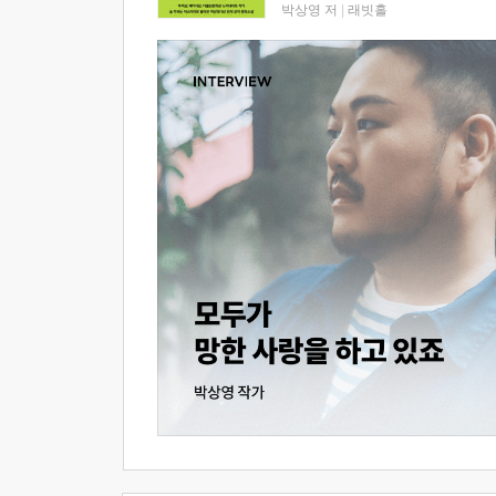
박상영 저
|
래빗홀