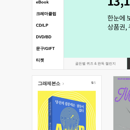
eBook
크레마클럽
CD/LP
DVD/BD
문구/GIFT
티켓
골든벨 퀴즈 & 완독 챌린지
그래제본소
5
/5