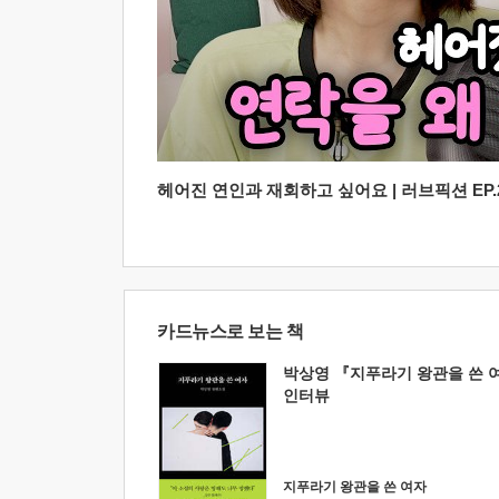
헤어진 연인과 재회하고 싶어요 | 러브픽션 EP.2
카드뉴스로 보는 책
박상영 『지푸라기 왕관을 쓴 
인터뷰
지푸라기 왕관을 쓴 여자