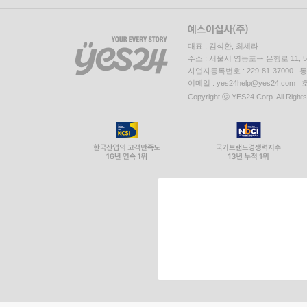
대표 : 김석환, 최세라
주소 : 서울시 영등포구 은행로 11,
사업자등록번호 : 229-81-37000 
이메일 : yes24help@yes24.c
Copyright ⓒ YES24 Corp. All Right