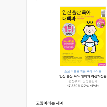
초보 부모를 위한 육아 바이블
임신 출산 육아 대백과 최신개정판
편집부 저
|
삼성출판사
17,550
원
(10%
+5%
)
고양이라는 세계