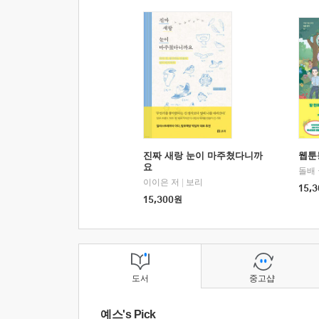
진짜 새랑 눈이 마주쳤다니까
웹툰
요
돌배
이이은 저
|
보리
15,3
15,300
원
도서
중고샵
예스's Pick