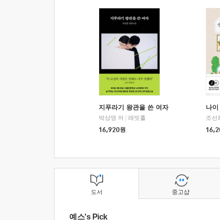
지푸라기 왕관을 쓴 여자
나이 
박상영 저
|
래빗홀
조선
16,920
원
16,2
도서
중고샵
예스's Pick