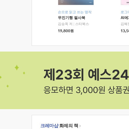
손으로 읽고 쓰는 명작
로그
무진기행 필사북
AI
김승옥 저
|
스타북스
김혜
19,800
원
13,5
크레마샵
화제의 책