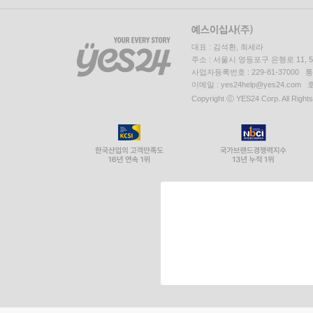
대표 : 김석환, 최세라
주소 : 서울시 영등포구 은행로 11,
사업자등록번호 : 229-81-37000 
이메일 : yes24help@yes24.c
Copyright ⓒ YES24 Corp. All Right