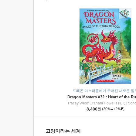
드래곤 마스터들에게 주어진 새로운 임
Tracey West/ Graham Howells (ILT)
|
Scholasti
8,400
원
(30%
+2%
)
고양이라는 세계