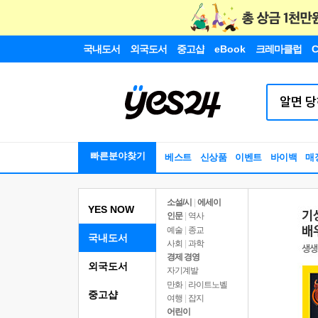
국내도서
외국도서
중고샵
eBook
크레마클럽
C
빠른분야찾기
베스트
신상품
이벤트
바이백
매
소설/시
|
에세이
YES NOW
인문
|
역사
예술
|
종교
국내도서
사회
|
과학
경제 경영
외국도서
자기계발
만화
|
라이트노벨
중고샵
여행
|
잡지
어린이