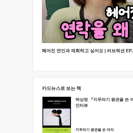
헤어진 연인과 재회하고 싶어요 | 러브픽션 EP.2
카드뉴스로 보는 책
박상영 『지푸라기 왕관을 쓴 
인터뷰
지푸라기 왕관을 쓴 여자