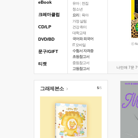
eBook
유아
|
전집
청소년
크레마클럽
요리
|
육아
가정 살림
CD/LP
건강 취미
대학교재
DVD/BD
국어와 외국어
IT 모바일
수험서 자격증
문구/GIFT
초등참고서
중등참고서
티켓
나민애 7문 
고등참고서
그래제본소
5
/5