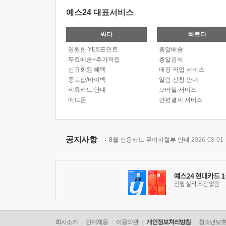
예스24 대표서비스
싸다
빠르다
영원한 YES포인트
총알배송
무료배송+추가적립
총알검색
신규회원 혜택
매장 픽업 서비스
중고샵/바이백
알림 신청 안내
제휴카드 안내
모바일 서비스
애드온
간편결제 서비스
공지사항
8월 신용카드 무이자할부 안내
2026-08-01
회사소개
인재채용
이용약관
개인정보처리방침
청소년보