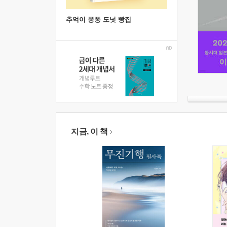
추억이 퐁퐁 도넛 빵집
지금, 이 책