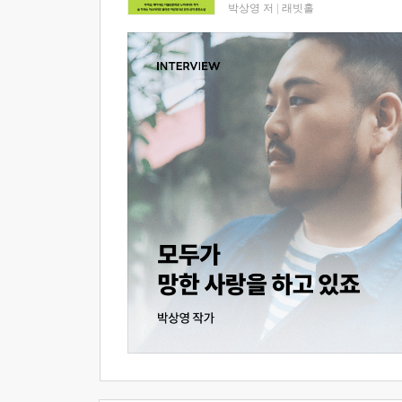
박상영 저
|
래빗홀