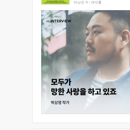
박상영 저
|
래빗홀