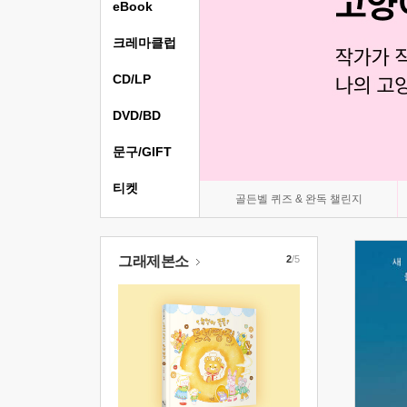
eBook
크레마클럽
CD/LP
DVD/BD
문구/GIFT
티켓
골든벨 퀴즈 & 완독 챌린지
그래제본소
2
/5