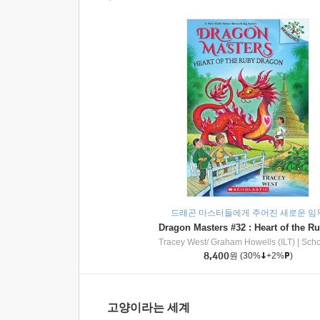
드래곤 마스터들에게 주어진 새로운 임
Tracey West/ Graham Howells (ILT)
|
Scholasti
8,400
원
(30%
+2%
)
고양이라는 세계