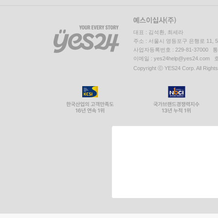
대표 : 김석환, 최세라
주소 : 서울시 영등포구 은행로 11,
사업자등록번호 : 229-81-37000 
이메일 : yes24help@yes24.c
Copyright ⓒ YES24 Corp. All Right