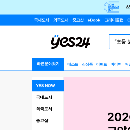
국내도서
외국도서
중고샵
eBook
크레마클럽
C
빠른분야찾기
베스트
신상품
이벤트
바이백
매
YES NOW
국내도서
외국도서
중고샵