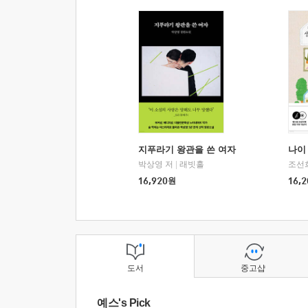
지푸라기 왕관을 쓴 여자
나이 
박상영 저
|
래빗홀
조선
16,920
원
16,2
도서
중고샵
예스's Pick