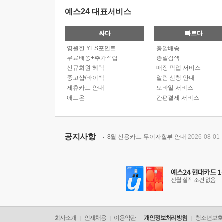
예스24 대표서비스
싸다
빠르다
영원한 YES포인트
총알배송
무료배송+추가적립
총알검색
신규회원 혜택
매장 픽업 서비스
중고샵/바이백
알림 신청 안내
제휴카드 안내
모바일 서비스
애드온
간편결제 서비스
공지사항
8월 신용카드 무이자할부 안내
2026-08-01
회사소개
인재채용
이용약관
개인정보처리방침
청소년보