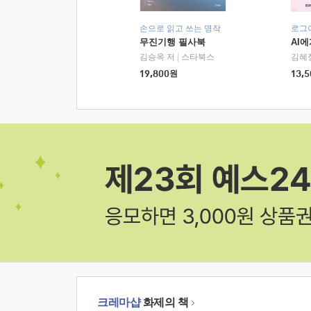
손으로 읽고 쓰는 명작
로그
무진기행 필사북
AI
김승옥 저
|
스타북스
김혜
19,800
원
13,5
크레마샵
화제의 책