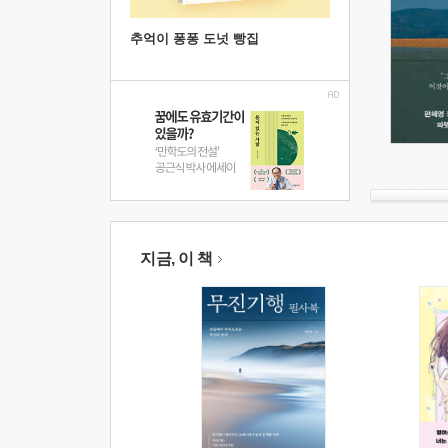
추억이 퐁퐁 도넛 빵집
지금, 이 책