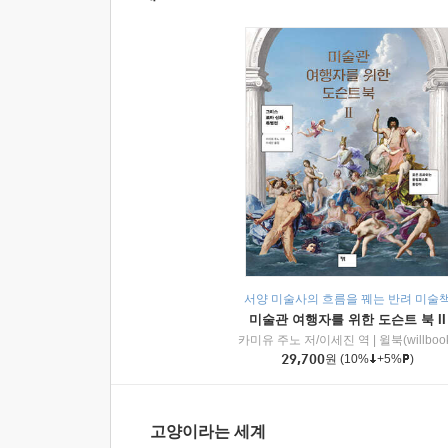
서양 미술사의 흐름을 꿰는 반려 미술
미술관 여행자를 위한 도슨트 북 II
카미유 주노 저/이세진 역
|
윌북(willboo
29,700
원
(10%
+5%
)
고양이라는 세계