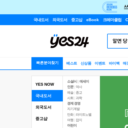
국내도서
외국도서
중고샵
eBook
크레마클럽
C
빠른분야찾기
베스트
신상품
이벤트
바이백
매
소설/시
|
에세이
YES NOW
인문
|
역사
예술
|
종교
국내도서
사회
|
과학
경제 경영
외국도서
자기계발
만화
|
라이트노벨
중고샵
여행
|
잡지
어린이