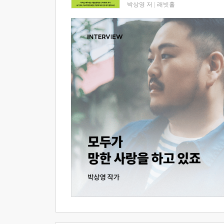
박상영 저
|
래빗홀