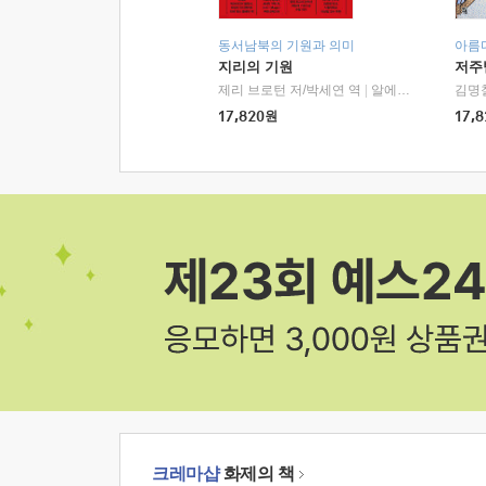
동서남북의 기원과 의미
아름
지리의 기원
저주
제리 브로턴 저/박세연 역
|
알에이치코리아(RHK)
김명
17,820
원
17,8
크레마샵
화제의 책