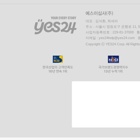
대표 : 김석환, 최세라
주소 : 서울시 영등포구 은행로 11,
사업자등록번호 : 229-81-37000 
이메일 : yes24help@yes24.c
Copyright ⓒ YES24 Corp. All Right