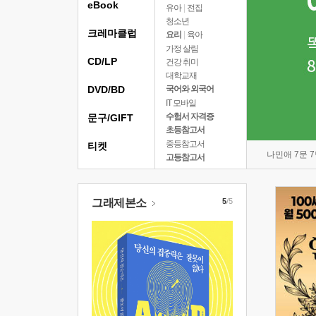
eBook
유아
|
전집
청소년
크레마클럽
요리
|
육아
가정 살림
CD/LP
건강 취미
대학교재
DVD/BD
국어와 외국어
IT 모바일
수험서 자격증
문구/GIFT
초등참고서
중등참고서
티켓
나민애 7문 
고등참고서
그래제본소
5
/5