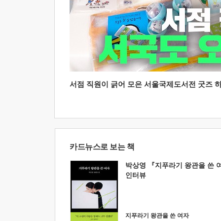
서점 직원이 긁어 모은 서울국제도서전 굿즈 하울
카드뉴스로 보는 책
박상영 『지푸라기 왕관을 쓴 
인터뷰
지푸라기 왕관을 쓴 여자