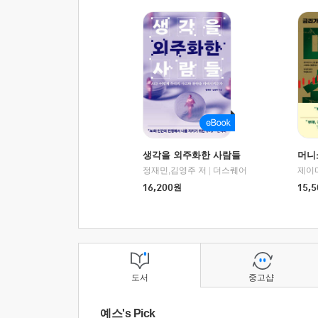
생각을 외주화한 사람들
머니
정재민,김영주 저
|
더스퀘어
16,200
원
15,5
도서
중고샵
예스's Pick