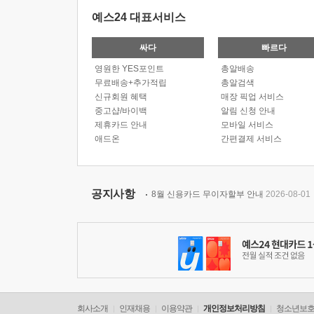
예스24 대표서비스
싸다
빠르다
영원한 YES포인트
총알배송
무료배송+추가적립
총알검색
신규회원 혜택
매장 픽업 서비스
중고샵/바이백
알림 신청 안내
제휴카드 안내
모바일 서비스
애드온
간편결제 서비스
공지사항
8월 신용카드 무이자할부 안내
2026-08-01
회사소개
인재채용
이용약관
개인정보처리방침
청소년보