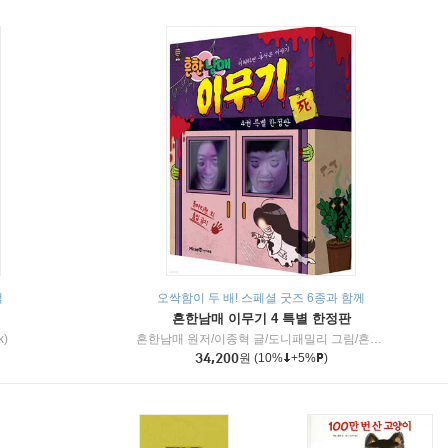
책
오싹함이 두 배! 스페셜 굿즈 6종과 함께
흔한남매 이무기 4 특별 한정판
k)
흔한남매 원저/이종혁 글/도니패밀리 그림/흔한컴퍼니 감수
34,200
원
(10%
+5%
)