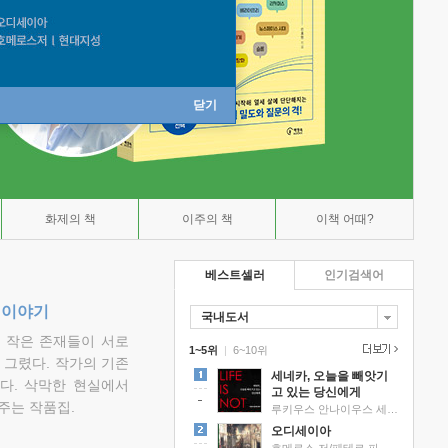
닫기
화제의 책
이주의 책
이책 어때?
베스트셀러
인기검색어
 이야기
국내도서
고 작은 존재들이 서로
1~5위
|
6~10위
그렸다. 작가의 기존
세네카, 오늘을 빼앗기
다. 삭막한 현실에서
고 있는 당신에게
주는 작품집.
루키우스 안나이우스 세네카 저/하와이 대저택 편역
오디세이아