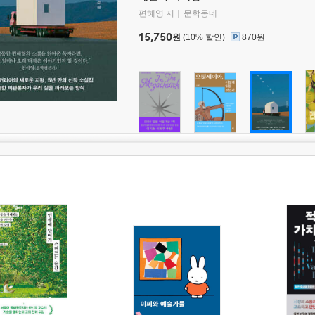
편혜영 저
문학동네
15,750
원
(10% 할인)
870원