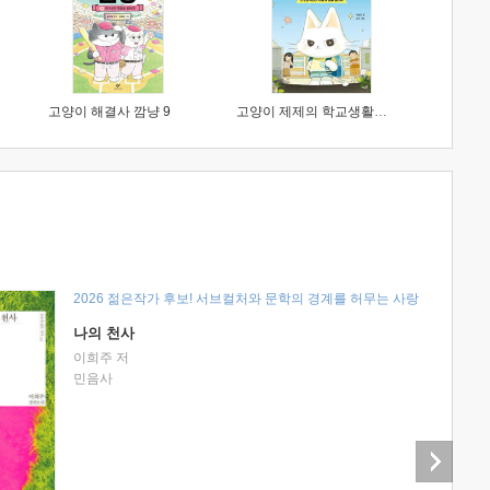
고양이 해결사 깜냥 9
고양이 제제의 학교생활 1 : 초등학생이 이렇게 힘들 줄이야
2026 젊은작가 후보! 서브컬처와 문학의 경계를 허무는 사랑
나의 천사
이희주 저
민음사