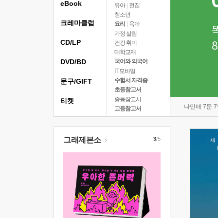
eBook
유아
|
전집
청소년
크레마클럽
요리
|
육아
가정 살림
CD/LP
건강 취미
대학교재
DVD/BD
국어와 외국어
IT 모바일
수험서 자격증
문구/GIFT
초등참고서
중등참고서
티켓
나민애 7문 
고등참고서
그래제본소
3
/5