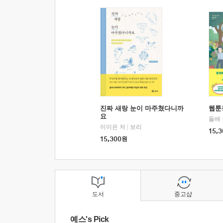
진짜 새랑 눈이 마주쳤다니까
웹툰
요
돌배
이이은 저
|
보리
15,3
15,300
원
도서
중고샵
예스's Pick