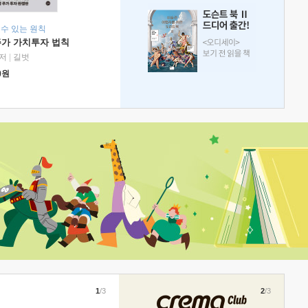
 수 있는 원칙
주가 가치투자 법칙
저
|
길벗
0
원
1
/3
2
/3