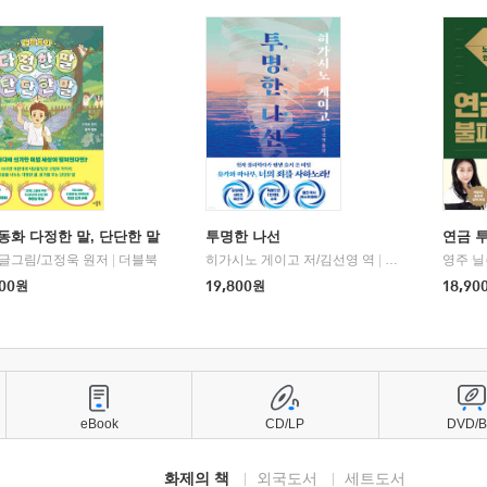
동화 다정한 말, 단단한 말
투명한 나선
연금 
 글그림/고정욱 원저
|
더블북
히가시노 게이고 저/김선영 역
|
북다
영주 닐
00
원
19,800
원
18,90
eBook
CD/LP
DVD/
화제의 책
외국도서
세트도서