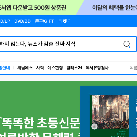
D/LP
DVD/BD
문구
/GIFT
티켓
장안내
채널예스
사락
예스펀딩
클래스24
독서유형검사
여
RBTI Lab
독서유형검사