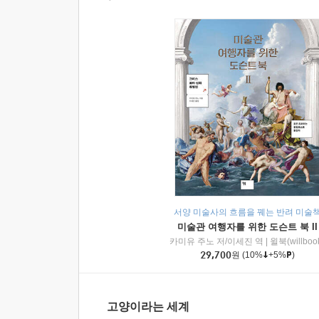
서양 미술사의 흐름을 꿰는 반려 미술
미술관 여행자를 위한 도슨트 북 II
카미유 주노 저/이세진 역
|
윌북(willboo
29,700
원
(10%
+5%
)
고양이라는 세계