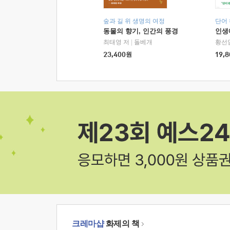
숲과 길 위 생명의 여정
단어
동물의 향기, 인간의 풍경
인생
최태영 저
|
돌베개
황선
23,400
원
19,8
크레마샵
화제의 책