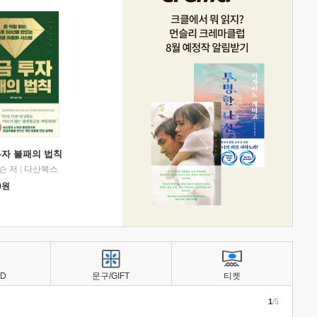
투자 불패의 법칙
슨 저
|
다산북스
0
원
BD
문구/GIFT
티켓
1
/5