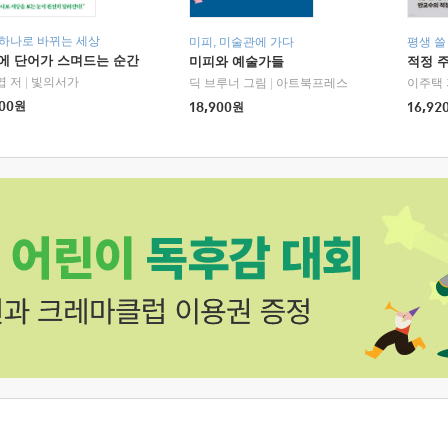
 하나로 바뀌는 세상
미피, 미술관에 가다
평생 쓸
에 단어가 스며드는 순간
미피와 예술가들
적정 
엽 저
|
빛의서가
딕 브루너 그림
|
아트북프레스
이주택 
00
원
18,900
원
16,92