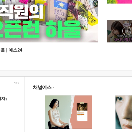
 | 예스24
1
/3
채널예스
여자』