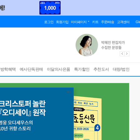
로그인
회원가입
마이페이지
카트
주문/배송
고객센터
Gl
름방학혜택
예사단독판매
이달의사은품
특가할인
추천도서
대량/법인