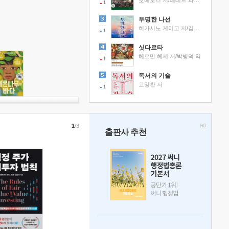
호메로스 저/페테르 파울 루벤스 그림/박문재 역
1
투명한 나선
히가시노 게이고 저/김선영 역
1
싯다르타
헤르만 헤세 저/박병덕 역
1
독서의 기술
고명환 저
1
1
/3
출판사 추천