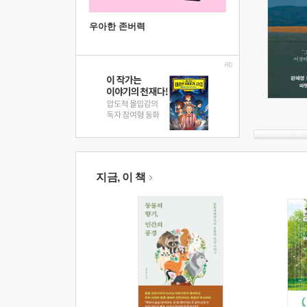
우아한 존버력
지금, 이 책