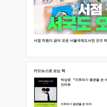
서점 직원이 긁어 모은 서울국제도서전 굿즈 하울
카드뉴스로 보는 책
박상영 『지푸라기 왕관을 쓴 
인터뷰
지푸라기 왕관을 쓴 여자