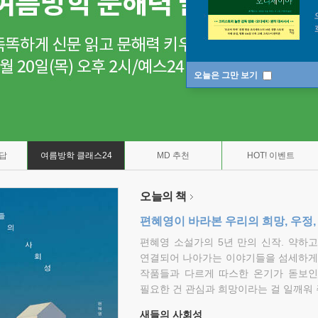
오늘은 그만 보기
7답
여름방학 클래스24
MD 추천
HOT! 이벤트
오늘의 책
편혜영이 바라본 우리의 희망, 우정,
편혜영 소설가의 5년 만의 신작. 약하
연결되어 나아가는 이야기들을 섬세하게 
작품들과 다르게 따스한 온기가 돋보인
필요한 건 관심과 희망이라는 걸 일깨워 
새들의 사회성