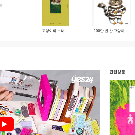
는
고양이의 노래
100만 번 산 고양이
관련상품