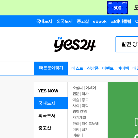
국내도서
외국도서
중고샵
eBook
크레마클럽
C
빠른분야찾기
베스트
신상품
이벤트
바이백
매
소설/시
|
에세이
YES NOW
인문
|
역사
예술
|
종교
국내도서
사회
|
과학
경제 경영
외국도서
자기계발
만화
|
라이트노벨
중고샵
여행
|
잡지
어린이