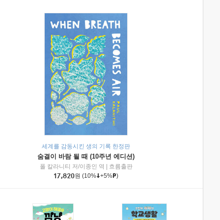
세계를 감동시킨 생의 기록 한정판
숨결이 바람 될 때 (10주년 에디션)
|
미래엔아이세움
폴 칼라니티 저/이종인 역
|
흐름출판
17,820
원
(10%
+5%
)