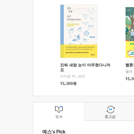
진짜 새랑 눈이 마주쳤다니까
웹툰
요
돌배
이이은 저
|
보리
15,3
15,300
원
도서
중고샵
예스's Pick