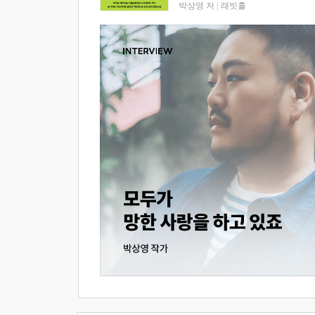
박상영 저
|
래빗홀