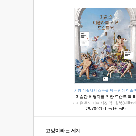
서양 미술사의 흐름을 꿰는 반려 미술
미술관 여행자를 위한 도슨트 북 II
카미유 주노 저/이세진 역
|
윌북(willboo
29,700
원
(10%
+5%
)
고양이라는 세계