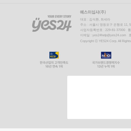
대표 : 김석환, 최세라
주소 : 서울시 영등포구 은행로 11,
사업자등록번호 : 229-81-37000 
이메일 : yes24help@yes24.c
Copyright ⓒ YES24 Corp. All Right