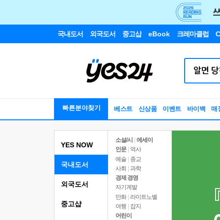
국내도서
외국도서
중고샵
eBook
크레마클럽
C
빠른분야찾기
베스트
신상품
이벤트
바이백
매
소설/시
|
에세이
YES NOW
인문
|
역사
예술
|
종교
국내도서
사회
|
과학
경제 경영
외국도서
자기계발
만화
|
라이트노벨
중고샵
여행
|
잡지
어린이