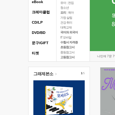
eBook
유아
|
전집
청소년
크레마클럽
요리
|
육아
가정 살림
CD/LP
건강 취미
대학교재
DVD/BD
국어와 외국어
IT 모바일
수험서 자격증
문구/GIFT
초등참고서
중등참고서
티켓
나민애 7문 
고등참고서
그래제본소
1
/5