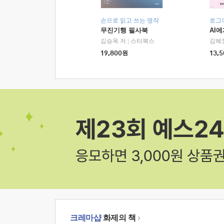
손으로 읽고 쓰는 명작
로그
무진기행 필사북
AI
김승옥 저
|
스타북스
김혜
19,800
원
13,5
크레마샵
화제의 책