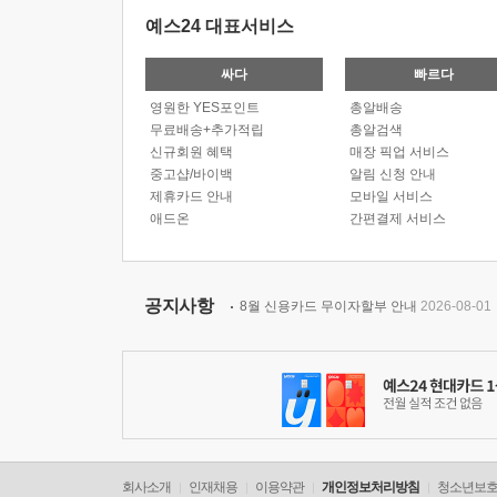
예스24 대표서비스
싸다
빠르다
영원한 YES포인트
총알배송
무료배송+추가적립
총알검색
신규회원 혜택
매장 픽업 서비스
중고샵/바이백
알림 신청 안내
제휴카드 안내
모바일 서비스
애드온
간편결제 서비스
공지사항
8월 신용카드 무이자할부 안내
2026-08-01
회사소개
인재채용
이용약관
개인정보처리방침
청소년보