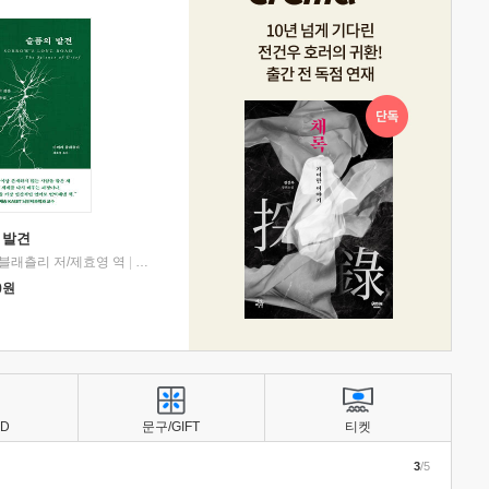
 발견
블래츨리 저/제효영 역
|
디플롯
0
원
BD
문구/GIFT
티켓
3
/5