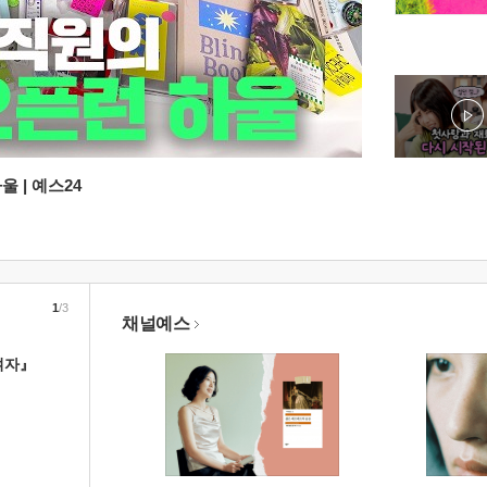
 | 예스24
1
/3
채널예스
여자』