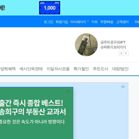
로그인
회원가입
마이페이지
카트
주문/배송
고객센터
Gl
름방학혜택
예사단독판매
이달의사은품
특가할인
추천도서
대량/법인