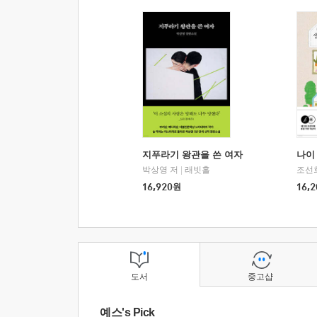
지푸라기 왕관을 쓴 여자
나이 
박상영 저
|
래빗홀
조선
16,920
원
16,2
도서
중고샵
예스's Pick