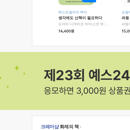
베스트셀러의 뿌리
손절
생각에도 산책이 필요하다
파동
도야마 시게히코 저/지소연 역
|
알에이치코리아(
파동
14,400
원
15,0
크레마샵
화제의 책