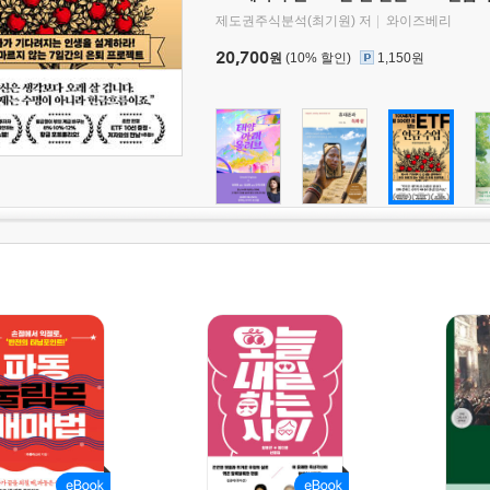
제도권주식분석(최기원) 저
와이즈베리
20,700
원
(10% 할인)
1,150원