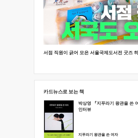
서점 직원이 긁어 모은 서울국제도서전 굿즈 하울
카드뉴스로 보는 책
박상영 『지푸라기 왕관을 쓴 
인터뷰
지푸라기 왕관을 쓴 여자