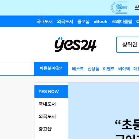
국내도서
외국도서
중고샵
eBook
크레마클럽
C
빠른분야찾기
베스트
신상품
이벤트
바이백
매
YES NOW
국내도서
외국도서
중고샵