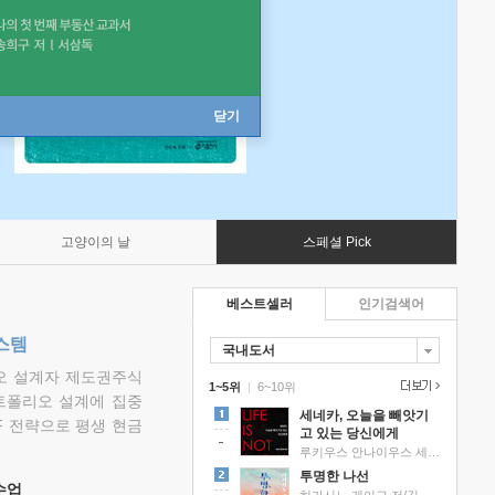
닫기
고양이의 날
스페셜 Pick
베스트셀러
인기검색어
스템
국내도서
리오 설계자 제도권주식
1~5위
|
6~10위
트폴리오 설계에 집중
세네카, 오늘을 빼앗기
F 전략으로 평생 현금
고 있는 당신에게
루키우스 안나이우스 세네카 저/하와이 대저택 편역
투명한 나선
 수업