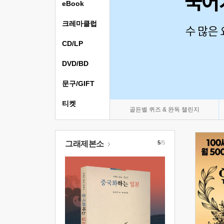
eBook
크레마클럽
CD/LP
DVD/BD
문구/GIFT
티켓
골든벨 퀴즈 & 완독 챌린지
그래제본소
5
/5