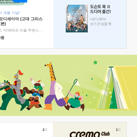
 개봉 기념!
 오디세이아 (고대 그리스
본)
호메로스 저/페테르 파울 루벤스 그림/박문재 역
|
현대지성
0
원
2
/3
1
/3