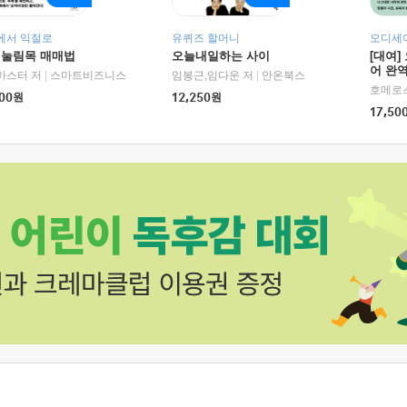
에서 익절로
유퀴즈 할머니
오디세이
 눌림목 매매법
오늘내일하는 사이
[대여]
어 완역
RHK)
마스터 저
|
스마트비즈니스
임봉근,임다운 저
|
안온북스
00
원
12,250
원
17,50