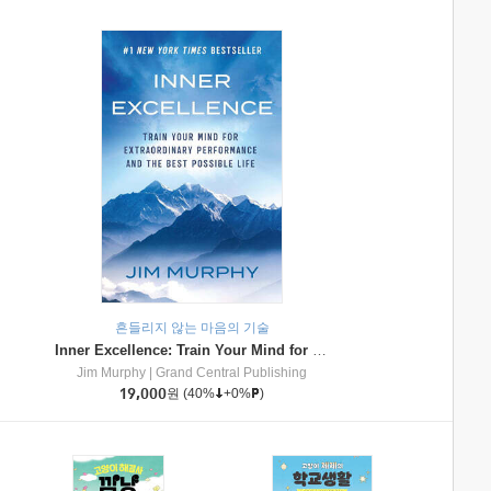
흔들리지 않는 마음의 기술
Inner Excellence: Train Your Mind for Extraordinary Performance and the Best Possible Life
Jim Murphy
|
Grand Central Publishing
19,000
원
(40%
+0%
)