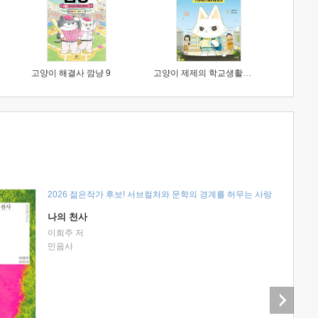
고양이 해결사 깜냥 9
고양이 제제의 학교생활 1 : 초등학생이 이렇게 힘들 줄이야
2026 젊은작가 후보! 서브컬처와 문학의 경계를 허무는 사랑
나의 천사
이희주 저
민음사