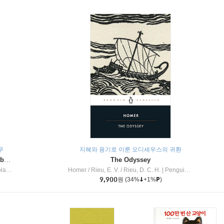
무
지혜와 용기로 이룬 오디세우스의 귀환
Dragon Masters #32 : Heart of the Ruby Dragon (A Branches Book)
The Odyssey
c Inc
Homer / Rieu, E. V. / Rieu, D. C. H.
|
Penguin Group
9,900
원
(34%
+1%
)