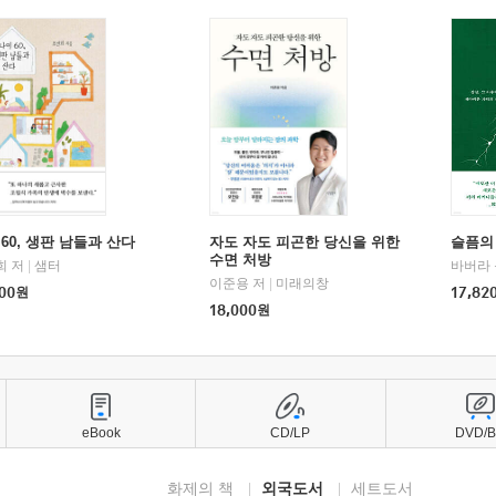
60, 생판 남들과 산다
자도 자도 피곤한 당신을 위한
슬픔의
수면 처방
희 저
|
샘터
바버라 
이준용 저
|
미래의창
00
원
17,82
18,000
원
eBook
CD/LP
DVD/
화제의 책
외국도서
세트도서