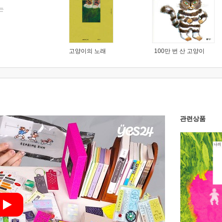
는
고양이의 노래
100만 번 산 고양이
관련상품