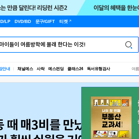
D/LP
DVD/BD
문구
/GIFT
티켓
장안내
채널예스
사락
예스펀딩
클래스24
독서유형검사
여
RBTI Lab
독서유형검사