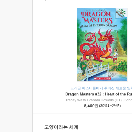
드래곤 마스터들에게 주어진 새로운 임
Tracey West/ Graham Howells (ILT)
|
Scholasti
8,400
원
(30%
+2%
)
고양이라는 세계