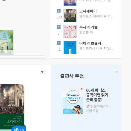
히가시노 게이고 저/김선영 역
오디세이아
호메로스 저/페테르 파울 루벤스 그림/박문재 역
10
독서의 기술
고명환 저
니체의 초월자
프리드리히 니체 저/김철 편역
2
3
/3
출판사 추천