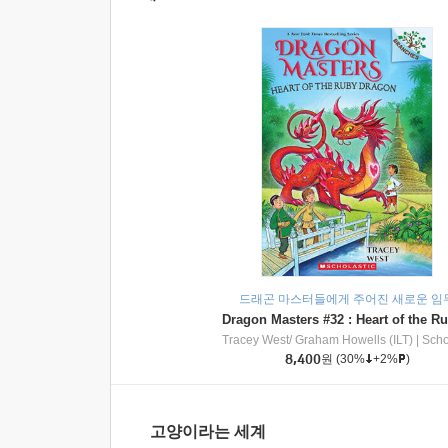
드래곤 마스터들에게 주어진 새로운 임
Tracey West/ Graham Howells (ILT)
|
Scholasti
8,400
원
(30%
+2%
)
고양이라는 세계