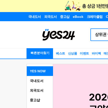
국내도서
외국도서
중고샵
eBook
크레마클럽
C
빠른분야찾기
베스트
신상품
이벤트
바이백
매
YES NOW
국내도서
외국도서
중고샵