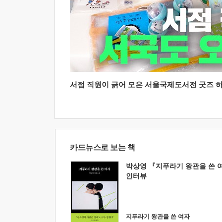
서점 직원이 긁어 모은 서울국제도서전 굿즈 하울
카드뉴스로 보는 책
박상영 『지푸라기 왕관을 쓴 
인터뷰
지푸라기 왕관을 쓴 여자