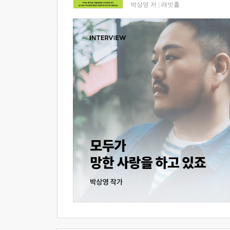
박상영 저
|
래빗홀