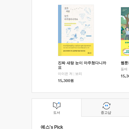
진짜 새랑 눈이 마주쳤다니까
웹툰
요
돌배
이이은 저
|
보리
15,3
15,300
원
도서
중고샵
예스's Pick