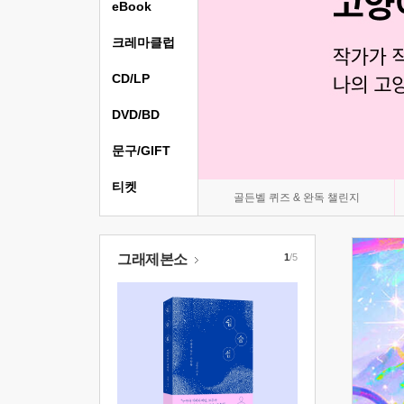
eBook
크레마클럽
CD/LP
DVD/BD
문구/GIFT
티켓
골든벨 퀴즈 & 완독 챌린지
그래제본소
1
/5