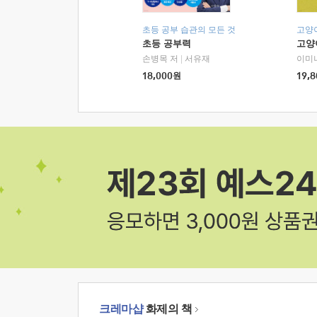
초등 공부 습관의 모든 것
고양
초등 공부력
고양
손병목 저
|
서유재
이미
18,000
원
19,8
크레마샵
화제의 책