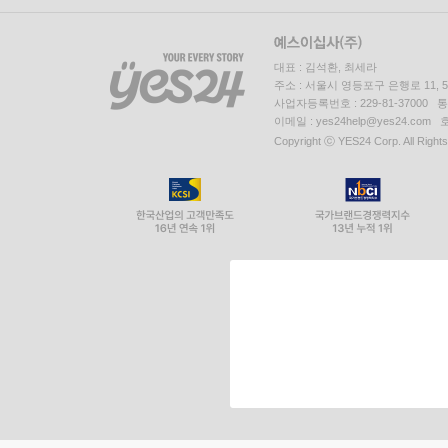
대표 : 김석환, 최세라
주소 : 서울시 영등포구 은행로 11,
사업자등록번호 : 229-81-37000 
이메일 : yes24help@yes24.c
Copyright ⓒ YES24 Corp. All Right