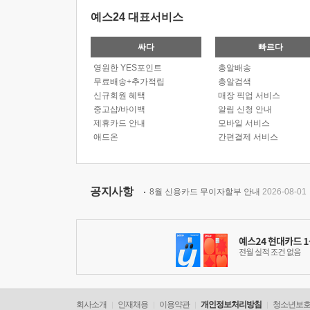
예스24 대표서비스
싸다
빠르다
영원한 YES포인트
총알배송
무료배송+추가적립
총알검색
신규회원 혜택
매장 픽업 서비스
중고샵/바이백
알림 신청 안내
제휴카드 안내
모바일 서비스
애드온
간편결제 서비스
공지사항
8월 신용카드 무이자할부 안내
2026-08-01
회사소개
인재채용
이용약관
개인정보처리방침
청소년보