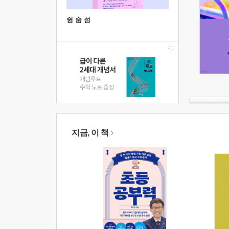
쉼 숨 섬
지금, 이 책