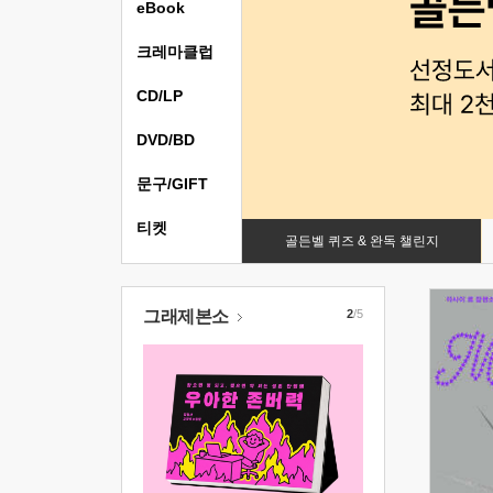
eBook
크레마클럽
CD/LP
DVD/BD
문구/GIFT
티켓
골든벨 퀴즈 & 완독 챌린지
그래제본소
2
/5