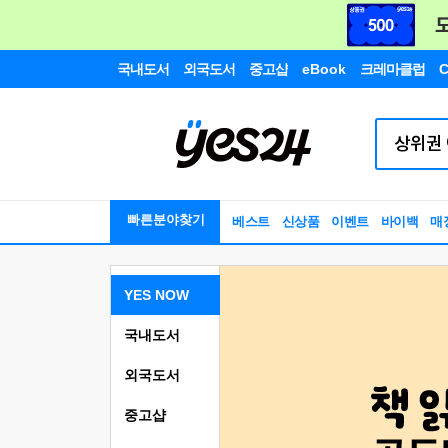
국내도서
외국도서
중고샵
eBook
크레마클럽
C
빠른분야찾기
베스트
신상품
이벤트
바이백
매
YES NOW
국내도서
외국도서
중고샵