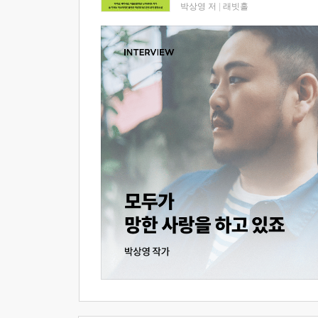
박상영 저
|
래빗홀