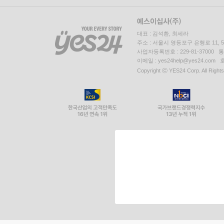
대표 : 김석환, 최세라
주소 : 서울시 영등포구 은행로 11,
사업자등록번호 : 229-81-37000 
이메일 : yes24help@yes24.c
Copyright ⓒ YES24 Corp. All Right