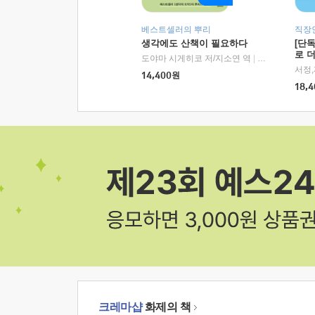
베스트셀러의 뿌리
직장
생각에도 산책이 필요하다
[단
로 
도야마 시게히코 저/지소연 역
|
알에이치코리아(
14,400
원
18,4
크레마샵
화제의 책