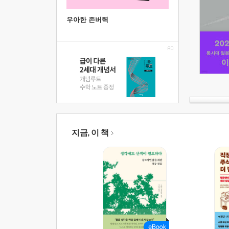
우아한 존버력
지금, 이 책