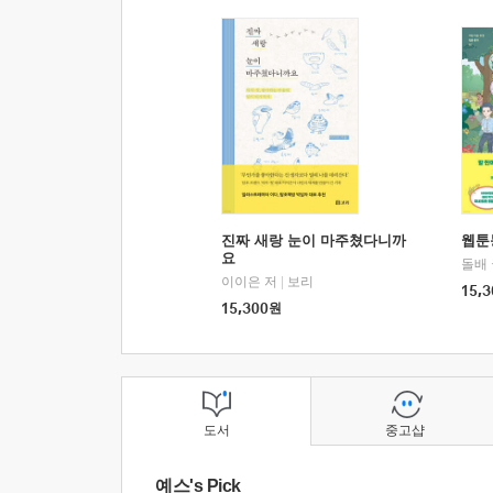
진짜 새랑 눈이 마주쳤다니까
웹툰
요
돌배
이이은 저
|
보리
15,3
15,300
원
도서
중고샵
예스's Pick