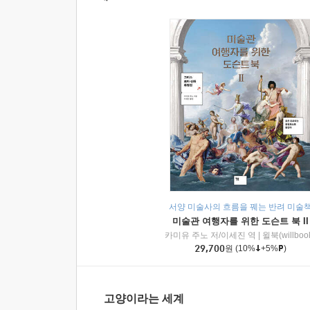
서양 미술사의 흐름을 꿰는 반려 미술
미술관 여행자를 위한 도슨트 북 II
카미유 주노 저/이세진 역
|
윌북(willboo
29,700
원
(10%
+5%
)
고양이라는 세계