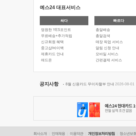
예스24 대표서비스
싸다
빠르다
영원한 YES포인트
총알배송
무료배송+추가적립
총알검색
신규회원 혜택
매장 픽업 서비스
중고샵/바이백
알림 신청 안내
제휴카드 안내
모바일 서비스
애드온
간편결제 서비스
공지사항
8월 신용카드 무이자할부 안내
2026-08-01
회사소개
인재채용
이용약관
개인정보처리방침
청소년보