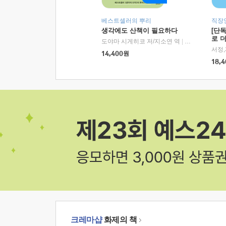
베스트셀러의 뿌리
직장
생각에도 산책이 필요하다
[단
로 
도야마 시게히코 저/지소연 역
|
알에이치코리아(
14,400
원
18,4
크레마샵
화제의 책