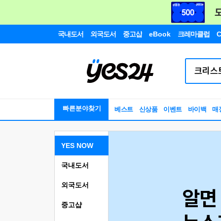
국내도서
외국도서
중고샵
eBook
크레마클럽
C
빠른분야찾기
베스트
신상품
이벤트
바이백
매
YES NOW
국내도서
외국도서
중고샵