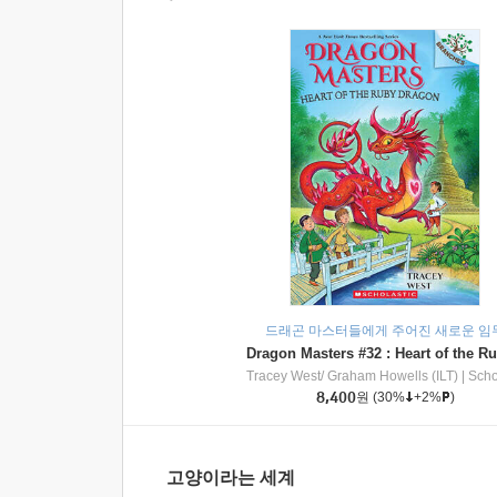
드래곤 마스터들에게 주어진 새로운 임
Tracey West/ Graham Howells (ILT)
|
Scholasti
8,400
원
(30%
+2%
)
고양이라는 세계