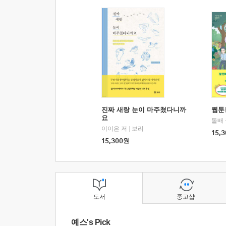
진짜 새랑 눈이 마주쳤다니까
웹툰
요
돌배
이이은 저
|
보리
15,3
15,300
원
도서
중고샵
예스's Pick