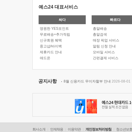
예스24 대표서비스
싸다
빠르다
영원한 YES포인트
총알배송
무료배송+추가적립
총알검색
신규회원 혜택
매장 픽업 서비스
중고샵/바이백
알림 신청 안내
제휴카드 안내
모바일 서비스
애드온
간편결제 서비스
공지사항
8월 신용카드 무이자할부 안내
2026-08-01
회사소개
인재채용
이용약관
개인정보처리방침
청소년보