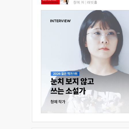
청예 저
|
래빗홀