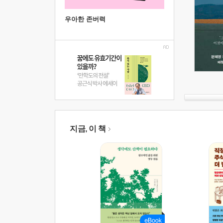
우아한 존버력
지금, 이 책