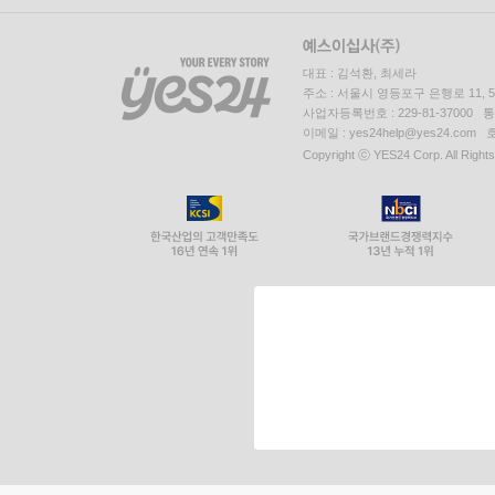
대표 : 김석환, 최세라
주소 : 서울시 영등포구 은행로 11,
사업자등록번호 : 229-81-37000 
이메일 : yes24help@yes24.c
Copyright ⓒ YES24 Corp. All Right