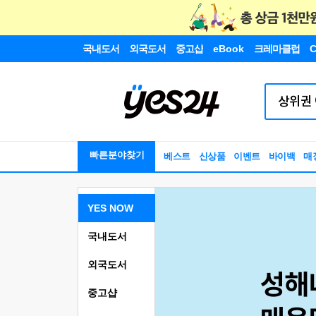
국내도서
외국도서
중고샵
eBook
크레마클럽
C
빠른분야찾기
베스트
신상품
이벤트
바이백
매
YES NOW
국내도서
외국도서
중고샵