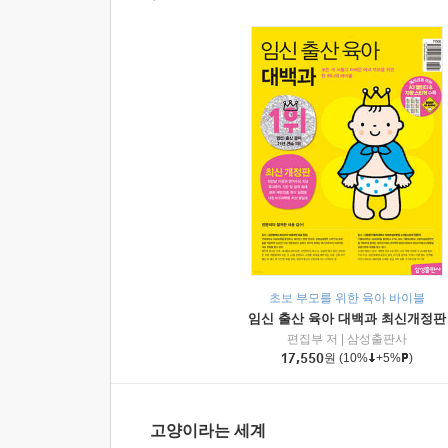
초보 부모를 위한 육아 바이블
임신 출산 육아 대백과 최신개정판
편집부 저
|
삼성출판사
17,550
원
(10%
+5%
)
고양이라는 세계