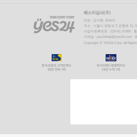
대표 : 김석환, 최세라
주소 : 서울시 영등포구 은행로 11,
사업자등록번호 : 229-81-37000 
이메일 : yes24help@yes24.c
Copyright ⓒ YES24 Corp. All Right