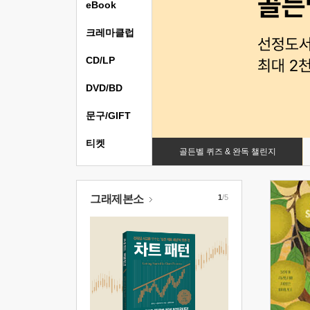
eBook
크레마클럽
CD/LP
DVD/BD
문구/GIFT
티켓
골든벨 퀴즈 & 완독 챌린지
그래제본소
1
/5