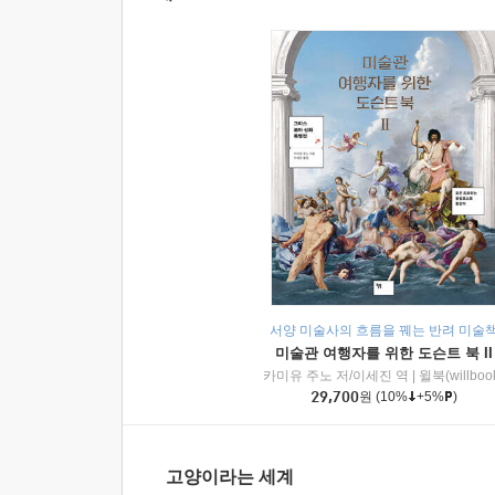
서양 미술사의 흐름을 꿰는 반려 미술
미술관 여행자를 위한 도슨트 북 II
카미유 주노 저/이세진 역
|
윌북(willboo
29,700
원
(10%
+5%
)
고양이라는 세계