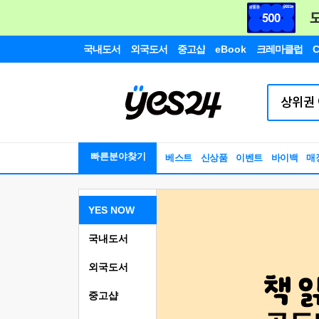
국내도서
외국도서
중고샵
eBook
크레마클럽
C
빠른분야찾기
베스트
신상품
이벤트
바이백
매
YES NOW
국내도서
외국도서
중고샵