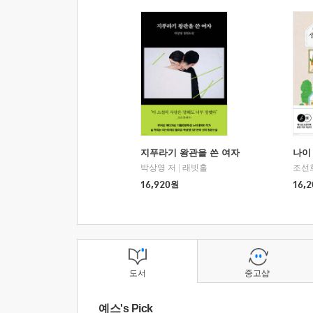
지푸라기 왕관을 쓴 여자
나이 
박상영 저
|
래빗홀
조선
16,920
원
16,2
도서
중고샵
예스's Pick