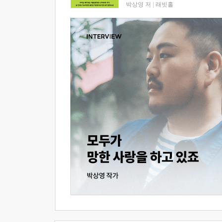
박상영 저
|
래빗홀