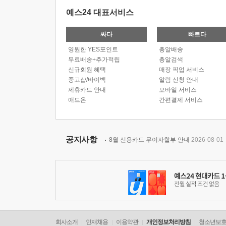
예스24 대표서비스
싸다
빠르다
영원한 YES포인트
총알배송
무료배송+추가적립
총알검색
신규회원 혜택
매장 픽업 서비스
중고샵/바이백
알림 신청 안내
제휴카드 안내
모바일 서비스
애드온
간편결제 서비스
공지사항
8월 신용카드 무이자할부 안내
2026-08-01
회사소개
인재채용
이용약관
개인정보처리방침
청소년보