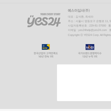
대표 : 김석환, 최세라
주소 : 서울시 영등포구 은행로 11,
사업자등록번호 : 229-81-37000 
이메일 : yes24help@yes24.c
Copyright ⓒ YES24 Corp. All Right