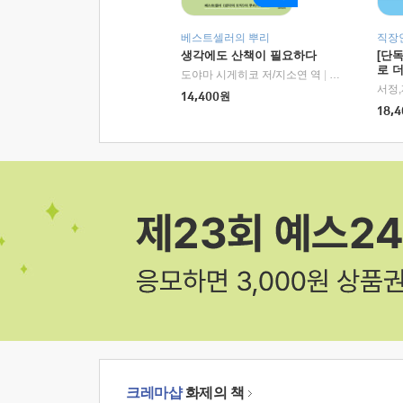
베스트셀러의 뿌리
직장
생각에도 산책이 필요하다
[단
로 
도야마 시게히코 저/지소연 역
|
알에이치코리아(
14,400
원
18,4
크레마샵
화제의 책