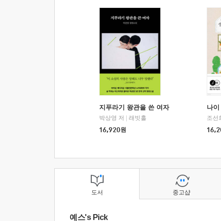
지푸라기 왕관을 쓴 여자
나이 
박상영 저
|
래빗홀
조선
16,920
원
16,2
도서
중고샵
예스's Pick