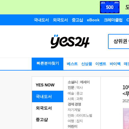
국내도서
외국도서
중고샵
eBook
크레마클럽
C
빠른분야찾기
베스트
신상품
이벤트
바이백
매
소설/시
|
에세이
YES NOW
인문
|
역사
예술
|
종교
국내도서
사회
|
과학
경제 경영
외국도서
자기계발
만화
|
라이트노벨
중고샵
여행
|
잡지
어린이