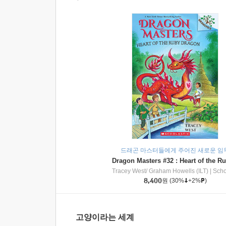
드래곤 마스터들에게 주어진 새로운 임
Tracey West/ Graham Howells (ILT)
|
Scholasti
8,400
원
(30%
+2%
)
고양이라는 세계