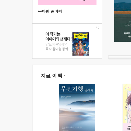
우아한 존버력
지금, 이 책