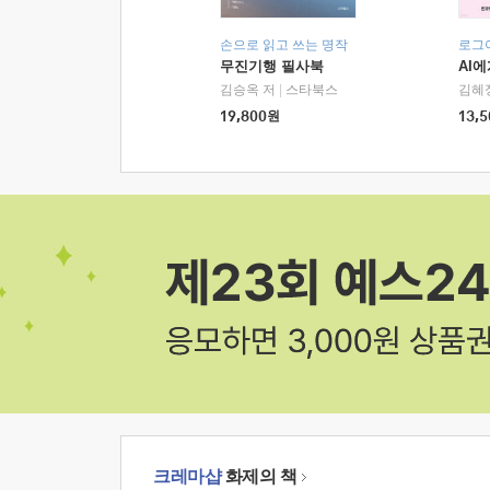
손으로 읽고 쓰는 명작
로그
무진기행 필사북
AI
김승옥 저
|
스타북스
김혜
19,800
원
13,5
크레마샵
화제의 책