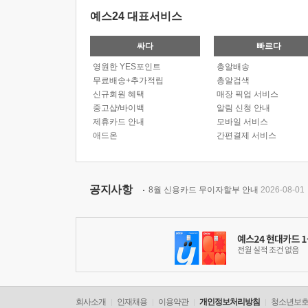
예스24 대표서비스
싸다
빠르다
영원한 YES포인트
총알배송
무료배송+추가적립
총알검색
신규회원 혜택
매장 픽업 서비스
중고샵/바이백
알림 신청 안내
제휴카드 안내
모바일 서비스
애드온
간편결제 서비스
공지사항
8월 신용카드 무이자할부 안내
2026-08-01
회사소개
인재채용
이용약관
개인정보처리방침
청소년보