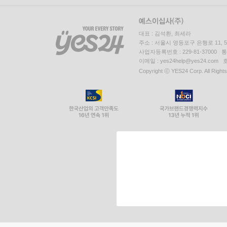
대표 : 김석환, 최세라
주소 : 서울시 영등포구 은행로 11,
사업자등록번호 : 229-81-37000 
이메일 : yes24help@yes24.c
Copyright ⓒ YES24 Corp. All Right