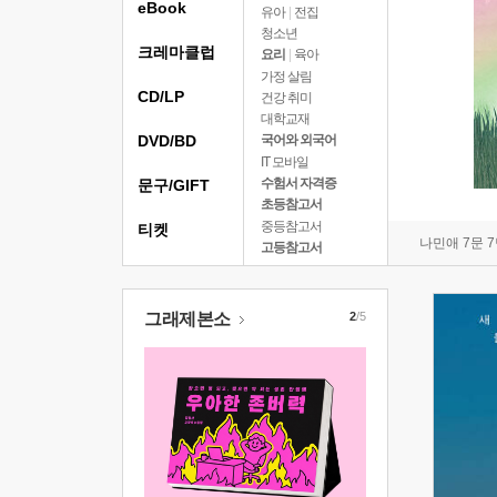
eBook
유아
|
전집
청소년
크레마클럽
요리
|
육아
가정 살림
CD/LP
건강 취미
대학교재
DVD/BD
국어와 외국어
IT 모바일
수험서 자격증
문구/GIFT
초등참고서
중등참고서
티켓
나민애 7문 
고등참고서
그래제본소
2
/5