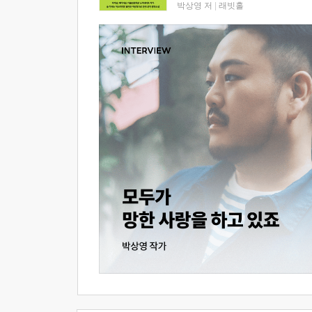
박상영 저
|
래빗홀