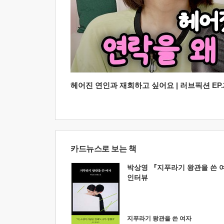
헤어진 연인과 재회하고 싶어요 | 러브픽션 EP.2
카드뉴스로 보는 책
박상영 『지푸라기 왕관을 쓴 
인터뷰
지푸라기 왕관을 쓴 여자