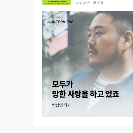
박상영 저
|
래빗홀