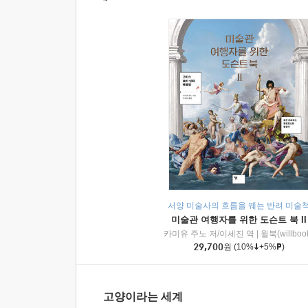
서양 미술사의 흐름을 꿰는 반려 미술
미술관 여행자를 위한 도슨트 북 II
카미유 주노 저/이세진 역
|
윌북(willboo
29,700
원
(10%
+5%
)
고양이라는 세계