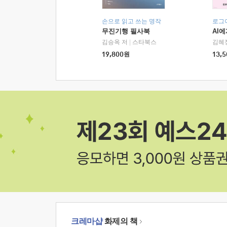
손으로 읽고 쓰는 명작
로그
무진기행 필사북
AI
김승옥 저
|
스타북스
김혜
19,800
원
13,5
크레마샵
화제의 책