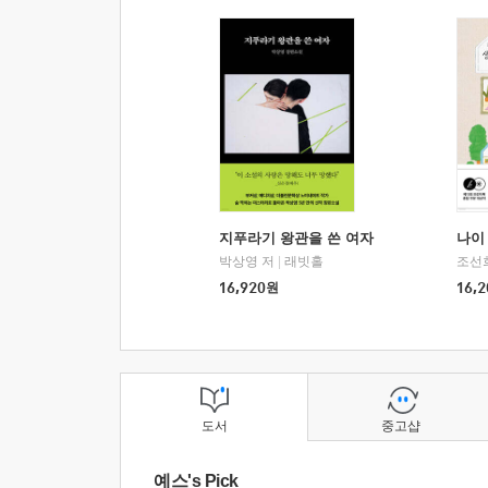
지푸라기 왕관을 쓴 여자
나이 
박상영 저
|
래빗홀
조선
16,920
원
16,2
도서
중고샵
예스's Pick