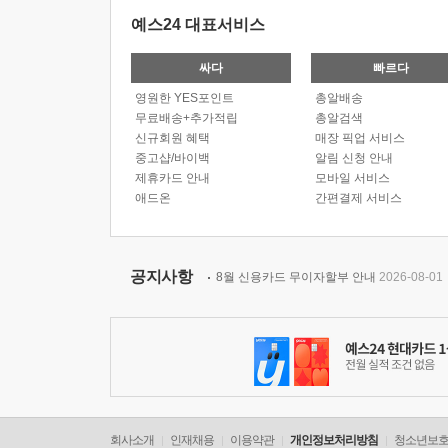
예스24 대표서비스
싸다
빠르다
영원한 YES포인트
총알배송
무료배송+추가적립
총알검색
신규회원 혜택
매장 픽업 서비스
중고샵/바이백
알림 신청 안내
제휴카드 안내
모바일 서비스
애드온
간편결제 서비스
공지사항
8월 신용카드 무이자할부 안내
2026-08-01
회사소개
인재채용
이용약관
개인정보처리방침
청소년보