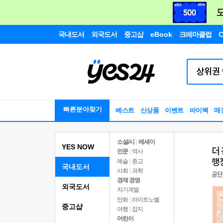
국내도서
외국도서
중고샵
eBook
크레마클럽
C
빠른분야찾기
베스트
신상품
이벤트
바이백
매
소설/시
|
에세이
YES NOW
인문
|
역사
예술
|
종교
국내도서
사회
|
과학
경제 경영
외국도서
자기계발
만화
|
라이트노벨
중고샵
여행
|
잡지
어린이