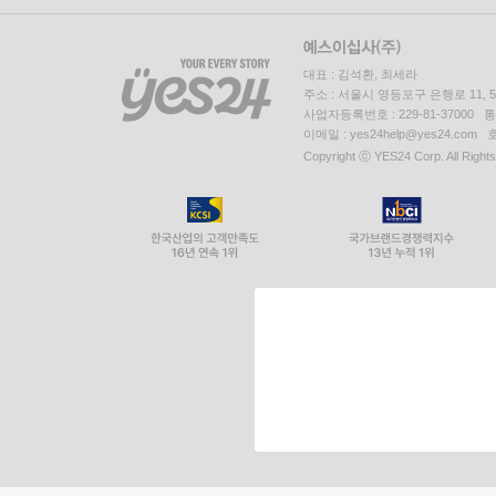
대표 : 김석환, 최세라
주소 : 서울시 영등포구 은행로 11,
사업자등록번호 : 229-81-37000 
이메일 : yes24help@yes24.c
Copyright ⓒ YES24 Corp. All Right