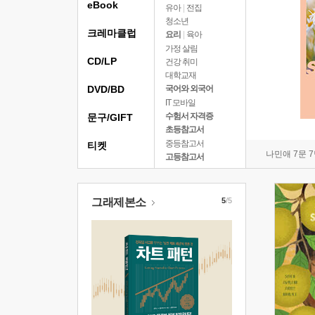
eBook
유아
|
전집
청소년
크레마클럽
요리
|
육아
가정 살림
CD/LP
건강 취미
대학교재
DVD/BD
국어와 외국어
IT 모바일
수험서 자격증
문구/GIFT
초등참고서
중등참고서
티켓
나민애 7문 
고등참고서
그래제본소
5
/5