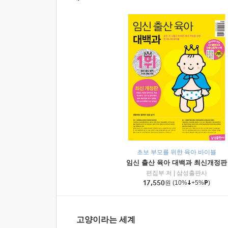
초보 부모를 위한 육아 바이블
임신 출산 육아 대백과 최신개정판
편집부 저
|
삼성출판사
17,550
원
(10%
+5%
)
고양이라는 세계