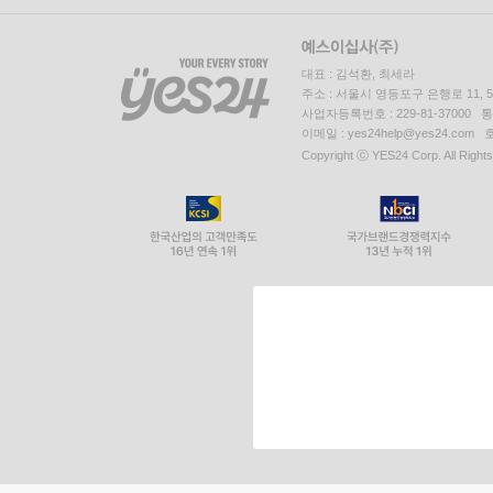
대표 : 김석환, 최세라
주소 : 서울시 영등포구 은행로 11,
사업자등록번호 : 229-81-37000 
이메일 : yes24help@yes24.c
Copyright ⓒ YES24 Corp. All Right