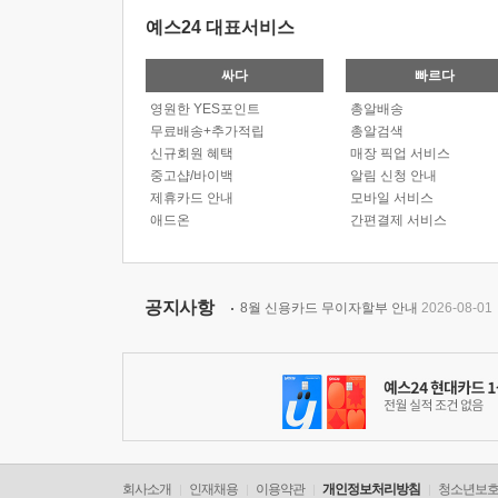
예스24 대표서비스
싸다
빠르다
영원한 YES포인트
총알배송
무료배송+추가적립
총알검색
신규회원 혜택
매장 픽업 서비스
중고샵/바이백
알림 신청 안내
제휴카드 안내
모바일 서비스
애드온
간편결제 서비스
공지사항
8월 신용카드 무이자할부 안내
2026-08-01
회사소개
인재채용
이용약관
개인정보처리방침
청소년보