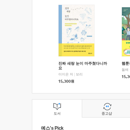
진짜 새랑 눈이 마주쳤다니까
웹툰
요
돌배
이이은 저
|
보리
15,3
15,300
원
도서
중고샵
예스's Pick