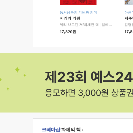
동서남북의 기원과 의미
아름
지리의 기원
저주
제리 브로턴 저/박세연 역
|
알에이치코리아(RHK)
김명
17,820
원
17,8
크레마샵
화제의 책