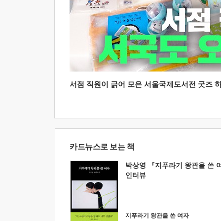
서점 직원이 긁어 모은 서울국제도서전 굿즈 하울
카드뉴스로 보는 책
박상영 『지푸라기 왕관을 쓴 
인터뷰
지푸라기 왕관을 쓴 여자