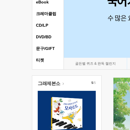
eBook
크레마클럽
CD/LP
DVD/BD
문구/GIFT
티켓
골든벨 퀴즈 & 완독 챌린지
그래제본소
5
/5