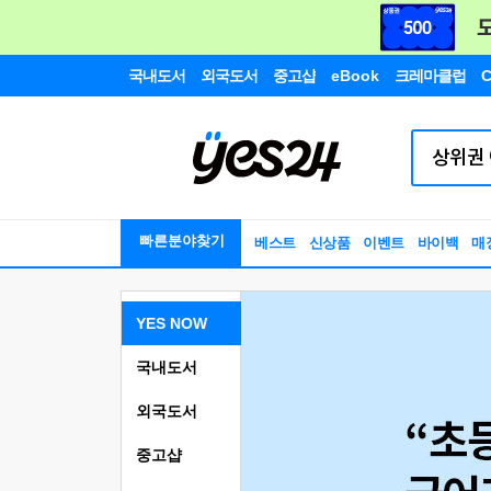
국내도서
외국도서
중고샵
eBook
크레마클럽
C
빠른분야찾기
베스트
신상품
이벤트
바이백
매
YES NOW
국내도서
외국도서
중고샵