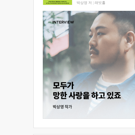
박상영 저
|
래빗홀