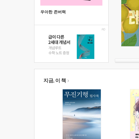
우아한 존버력
지금, 이 책