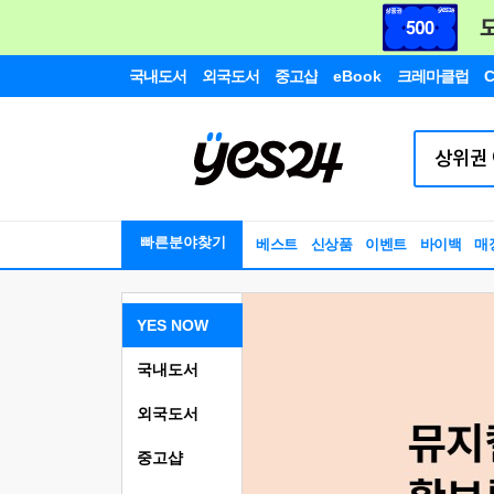
국내도서
외국도서
중고샵
eBook
크레마클럽
C
빠른분야찾기
베스트
신상품
이벤트
바이백
매
YES NOW
국내도서
외국도서
중고샵