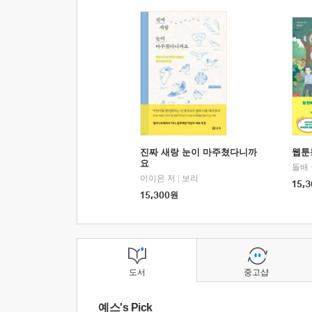
진짜 새랑 눈이 마주쳤다니까
웹툰
요
돌배
이이은 저
|
보리
15,3
15,300
원
도서
중고샵
예스's Pick