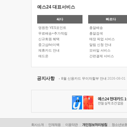
예스24 대표서비스
싸다
빠르다
영원한 YES포인트
총알배송
무료배송+추가적립
총알검색
신규회원 혜택
매장 픽업 서비스
중고샵/바이백
알림 신청 안내
제휴카드 안내
모바일 서비스
애드온
간편결제 서비스
공지사항
8월 신용카드 무이자할부 안내
2026-08-01
회사소개
인재채용
이용약관
개인정보처리방침
청소년보