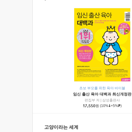
초보 부모를 위한 육아 바이블
임신 출산 육아 대백과 최신개정판
편집부 저
|
삼성출판사
17,550
원
(10%
+5%
)
고양이라는 세계