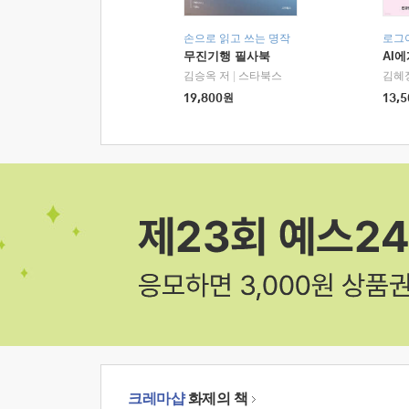
손으로 읽고 쓰는 명작
로그
무진기행 필사북
AI
김승옥 저
|
스타북스
김혜
19,800
원
13,5
크레마샵
화제의 책