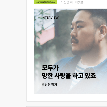
박상영 저
|
래빗홀