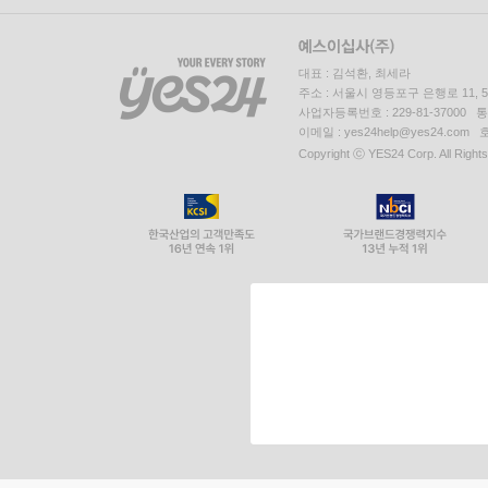
대표 : 김석환, 최세라
주소 : 서울시 영등포구 은행로 11,
사업자등록번호 : 229-81-37000 
이메일 : yes24help@yes24.c
Copyright ⓒ YES24 Corp. All Right