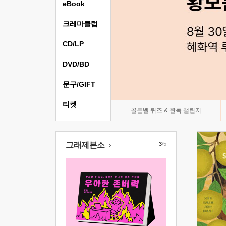
eBook
크레마클럽
CD/LP
DVD/BD
문구/GIFT
티켓
골든벨 퀴즈 & 완독 챌린지
그래제본소
3
/5