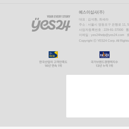
대표 : 김석환, 최세라
주소 : 서울시 영등포구 은행로 11,
사업자등록번호 : 229-81-37000 
이메일 : yes24help@yes24.c
Copyright ⓒ YES24 Corp. All Right