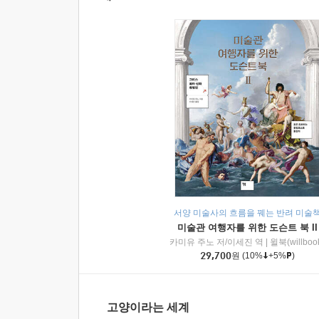
서양 미술사의 흐름을 꿰는 반려 미술
미술관 여행자를 위한 도슨트 북 II
카미유 주노 저/이세진 역
|
윌북(willboo
29,700
원
(10%
+5%
)
고양이라는 세계