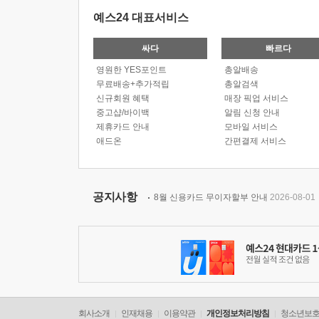
예스24 대표서비스
싸다
빠르다
영원한 YES포인트
총알배송
무료배송+추가적립
총알검색
신규회원 혜택
매장 픽업 서비스
중고샵/바이백
알림 신청 안내
제휴카드 안내
모바일 서비스
애드온
간편결제 서비스
공지사항
8월 신용카드 무이자할부 안내
2026-08-01
회사소개
인재채용
이용약관
개인정보처리방침
청소년보