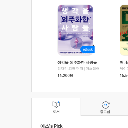
생각을 외주화한 사람들
머니
정재민,김영주 저
|
더스퀘어
16,200
원
15,5
도서
중고샵
예스's Pick