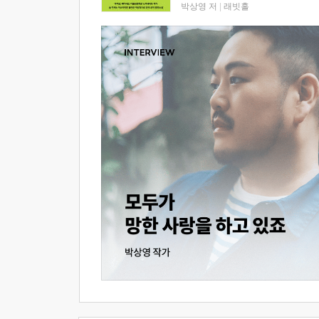
박상영 저
|
래빗홀