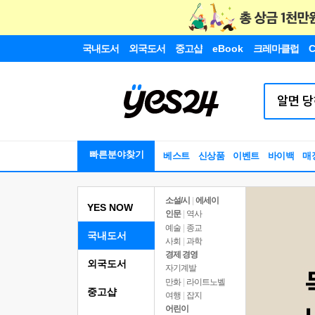
국내도서
외국도서
중고샵
eBook
크레마클럽
C
빠른분야찾기
베스트
신상품
이벤트
바이백
매
소설/시
|
에세이
YES NOW
인문
|
역사
예술
|
종교
국내도서
사회
|
과학
경제 경영
외국도서
자기계발
만화
|
라이트노벨
중고샵
여행
|
잡지
어린이