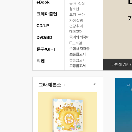
eBook
유아
|
전집
청소년
크레마클럽
요리
|
육아
가정 살림
CD/LP
건강 취미
대학교재
DVD/BD
국어와 외국어
IT 모바일
수험서 자격증
문구/GIFT
초등참고서
중등참고서
티켓
나민애 7문 
고등참고서
그래제본소
3
/5