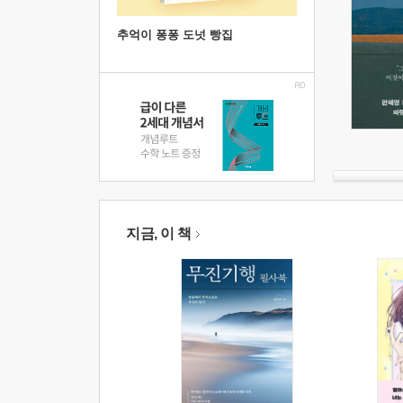
추억이 퐁퐁 도넛 빵집
지금, 이 책