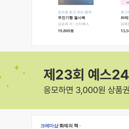
손으로 읽고 쓰는 명작
로그
무진기행 필사북
AI
김승옥 저
|
스타북스
김혜
19,800
원
13,5
크레마샵
화제의 책