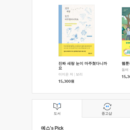
진짜 새랑 눈이 마주쳤다니까
웹툰
요
돌배
이이은 저
|
보리
15,3
15,300
원
도서
중고샵
예스's Pick