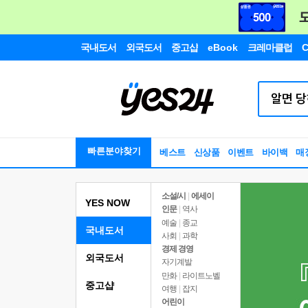
국내도서
외국도서
중고샵
eBook
크레마클럽
C
빠른분야찾기
베스트
신상품
이벤트
바이백
매
소설/시
|
에세이
YES NOW
인문
|
역사
예술
|
종교
국내도서
사회
|
과학
경제 경영
외국도서
자기계발
만화
|
라이트노벨
중고샵
여행
|
잡지
어린이