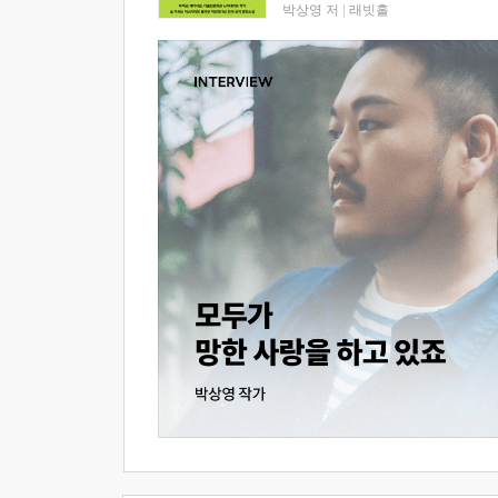
박상영 저
|
래빗홀