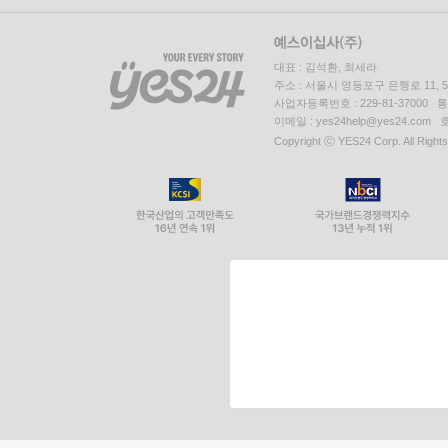
대표 : 김석환, 최세라
주소 : 서울시 영등포구 은행로 11,
사업자등록번호 : 229-81-37000 
이메일 : yes24help@yes24.c
Copyright ⓒ YES24 Corp. All Right