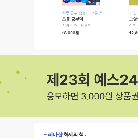
초등 공부 습관의 모든 것
고양
초등 공부력
고양
손병목 저
|
서유재
이미
18,000
원
19,8
크레마샵
화제의 책