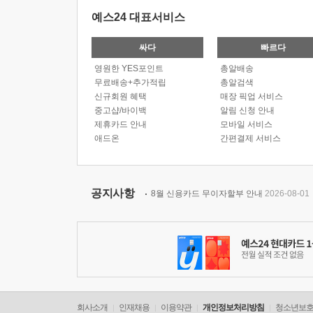
예스24 대표서비스
싸다
빠르다
영원한 YES포인트
총알배송
무료배송+추가적립
총알검색
신규회원 혜택
매장 픽업 서비스
중고샵/바이백
알림 신청 안내
제휴카드 안내
모바일 서비스
애드온
간편결제 서비스
공지사항
8월 신용카드 무이자할부 안내
2026-08-01
회사소개
인재채용
이용약관
개인정보처리방침
청소년보