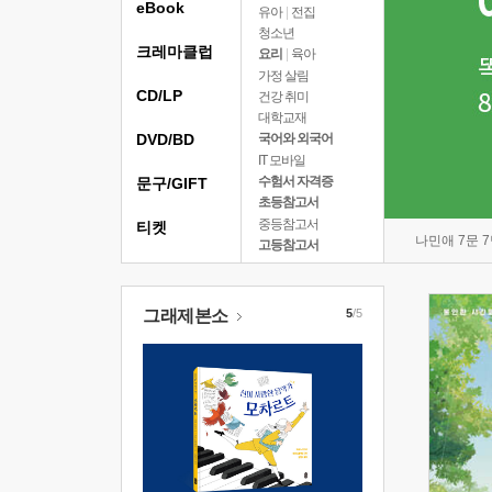
eBook
유아
|
전집
청소년
크레마클럽
요리
|
육아
가정 살림
CD/LP
건강 취미
대학교재
DVD/BD
국어와 외국어
IT 모바일
수험서 자격증
문구/GIFT
초등참고서
중등참고서
티켓
나민애 7문 
고등참고서
그래제본소
5
/5