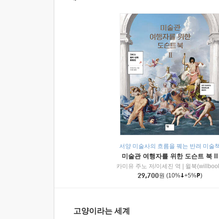
서양 미술사의 흐름을 꿰는 반려 미술
미술관 여행자를 위한 도슨트 북 II
카미유 주노 저/이세진 역
|
윌북(willboo
29,700
원
(10%
+5%
)
고양이라는 세계