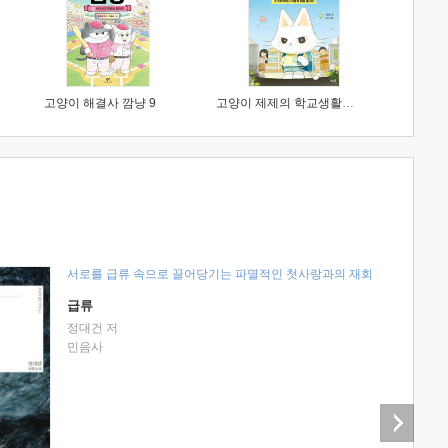
고양이 해결사 깜냥 9
고양이 제제의 학교생활 1 : 초등학생이 이렇게 힘들 줄이야
서로를 급류 속으로 끌어당기는 파멸적인 첫사랑과의 재회
급류
정대건 저
민음사