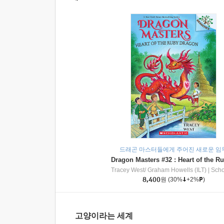
드래곤 마스터들에게 주어진 새로운 임
Tracey West/ Graham Howells (ILT)
|
Scholasti
8,400
원
(30%
+2%
)
고양이라는 세계