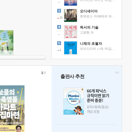
히가시노 게이고 저/김선영 역
오디세이아
호메로스 저/페테르 파울 루벤스 그림/박문재 역
10
독서의 기술
고명환 저
니체의 초월자
프리드리히 니체 저/김철 편역
2
1
/3
출판사 추천