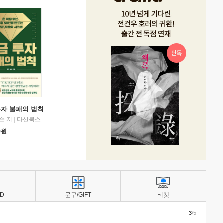
투자 불패의 법칙
슨 저
|
다산북스
0
원
BD
문구/GIFT
티켓
3
/5