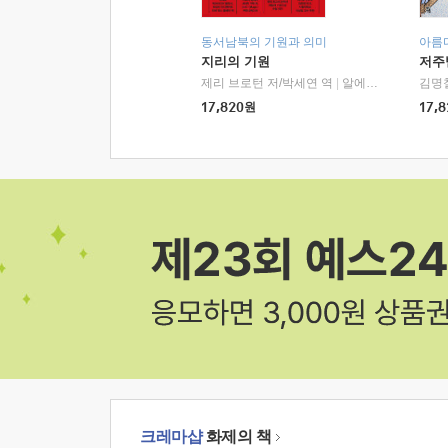
동서남북의 기원과 의미
아름
지리의 기원
저주
제리 브로턴 저/박세연 역
|
알에이치코리아(RHK)
김명
17,820
원
17,8
크레마샵
화제의 책