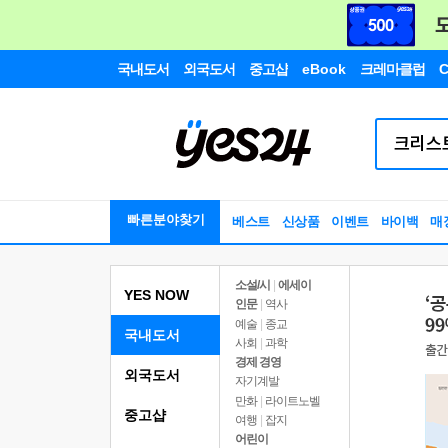
국내도서
외국도서
중고샵
eBook
크레마클럽
C
빠른분야찾기
베스트
신상품
이벤트
바이백
매
소설/시
|
에세이
YES NOW
인문
|
역사
예술
|
종교
국내도서
사회
|
과학
경제 경영
외국도서
자기계발
만화
|
라이트노벨
중고샵
여행
|
잡지
어린이