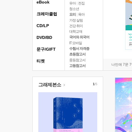
eBook
유아
|
전집
청소년
크레마클럽
요리
|
육아
가정 살림
CD/LP
건강 취미
대학교재
DVD/BD
국어와 외국어
IT 모바일
수험서 자격증
문구/GIFT
초등참고서
중등참고서
티켓
나민애 7문 
고등참고서
그래제본소
1
/5