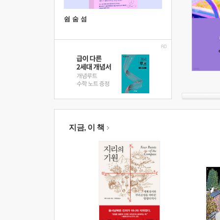
쉼 숨 섬
지금, 이 책