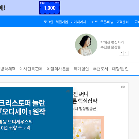
로그인
회원가입
마이페이지
카트
주문/배송
고객센터
Gl
름방학혜택
예사단독판매
이달의사은품
특가할인
추천도서
대량/법인