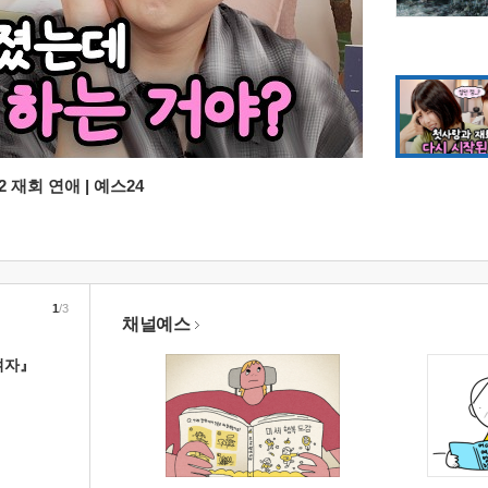
 재회 연애 | 예스24
1
/3
채널예스
여자』