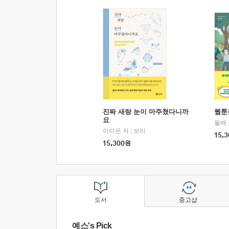
진짜 새랑 눈이 마주쳤다니까
웹툰
요
돌배
이이은 저
|
보리
15,3
15,300
원
도서
중고샵
예스's Pick