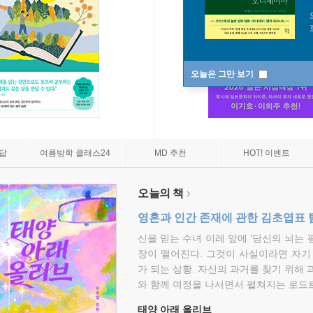
오늘은 그만 보기
7답
여름방학 클래스24
MD 추천
HOT! 이벤트
오늘의 책
영혼과 인간 존재에 관한 김초엽표 
신을 믿는 수녀 이레 앞에 ‘당신의 뇌는 
장이 떨어진다. 그것이 사실이라면 자기
가 되는 상황. 자신의 과거를 찾기 위해 
와 함께 여정을 나서면서 펼쳐지는 로드트
태양 아래 올리브