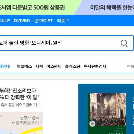
D/LP
DVD/BD
문구
/GIFT
티켓
독서유형검사
장안내
채널예스
사락
예스펀딩
클래스24
여
RBTI Lab
독서유형검사