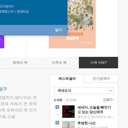
닫기
화제의 책
이주의 책
이책 어때?
베스트셀러
인기검색어
탐구
국내도서
평범하지 않다’라는 주
1~5위
|
6~10위
 존재 자체가 큰 문제
세네카, 오늘을 빼앗기
과학 유튜버인 옛 친구
고 있는 당신에게
립 소설.
루키우스 안나이우스 세네카 저/하와이 대저택 편역
투명한 나선