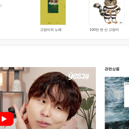
는
고양이의 노래
100만 번 산 고양이
관련상품