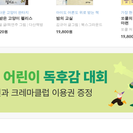
다운 고양이 판타지
아이도 어른도 위로 받는 책
가장 
받은 고양이 펠리스
밤의 교실
쏘쿨의
마련
철 글/최연주 그림
|
다산책방
김규아 글그림
|
북스그라운드
쏘쿨 저
20
원
19,800
원
19,80