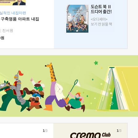
현실적인 내집마련
 구축명품 아파트 내집
|
진서원
0
원
1
/3
1
/3