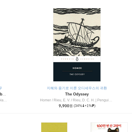
무
지혜와 용기로 이룬 오디세우스의 귀환
Dragon Masters #32 : Heart of the Ruby Dragon (A Branches Book)
The Odyssey
c Inc
Homer / Rieu, E. V. / Rieu, D. C. H.
|
Penguin Group
9,900
원
(34%
+1%
)