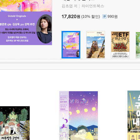
김초엽 저
자이언트북스
17,820
원
(10% 할인)
990원