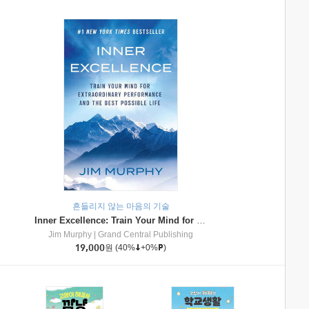
흔들리지 않는 마음의 기술
Inner Excellence: Train Your Mind for Extraordinary Performance and the Best Possible Life
Jim Murphy
|
Grand Central Publishing
19,000
원
(40%
+0%
)