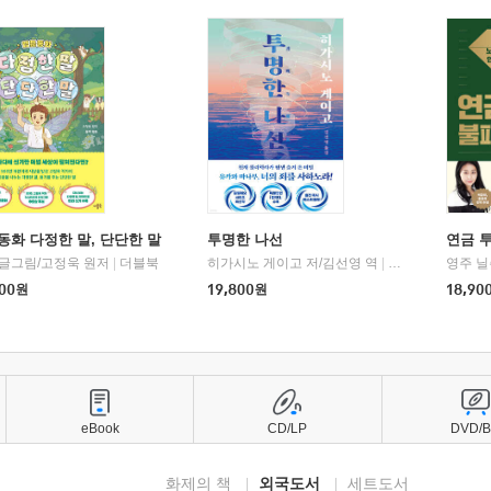
동화 다정한 말, 단단한 말
투명한 나선
연금 
 글그림/고정욱 원저
|
더블북
히가시노 게이고 저/김선영 역
|
북다
영주 닐
00
원
19,800
원
18,90
eBook
CD/LP
DVD/
화제의 책
외국도서
세트도서