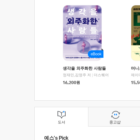
생각을 외주화한 사람들
머니
정재민,김영주 저
|
더스퀘어
16,200
원
15,5
도서
중고샵
예스's Pick