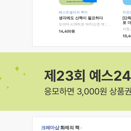
베스트셀러의 뿌리
직장
생각에도 산책이 필요하다
[단
로 
도야마 시게히코 저/지소연 역
|
알에이치코리아(
14,400
원
18,4
크레마샵
화제의 책