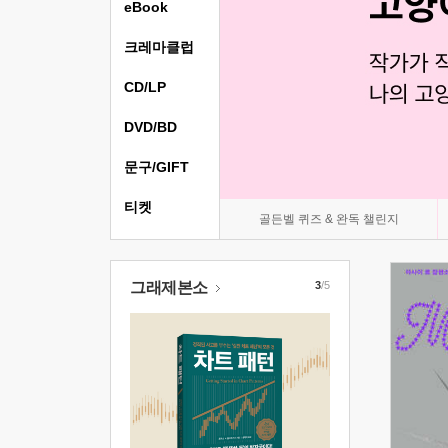
eBook
크레마클럽
CD/LP
DVD/BD
문구/GIFT
티켓
골든벨 퀴즈 & 완독 챌린지
그래제본소
3
/5