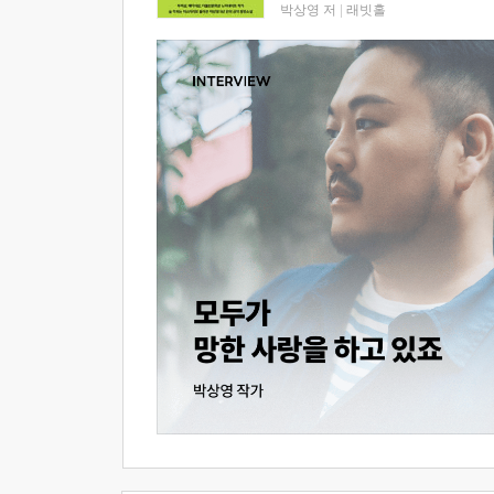
박상영 저
|
래빗홀