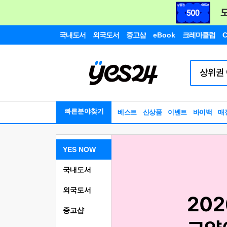
국내도서
외국도서
중고샵
eBook
크레마클럽
C
빠른분야찾기
베스트
신상품
이벤트
바이백
매
YES NOW
국내도서
외국도서
중고샵