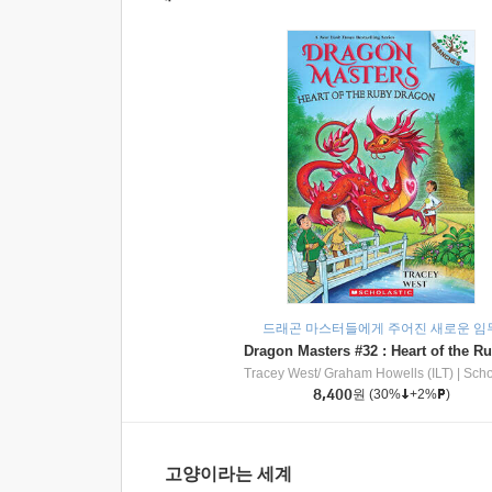
드래곤 마스터들에게 주어진 새로운 임
Tracey West/ Graham Howells (ILT)
|
Scholasti
8,400
원
(30%
+2%
)
고양이라는 세계