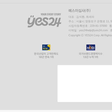
대표 : 김석환, 최세라
주소 : 서울시 영등포구 은행로 11,
사업자등록번호 : 229-81-37000 
이메일 : yes24help@yes24.c
Copyright ⓒ YES24 Corp. All Right