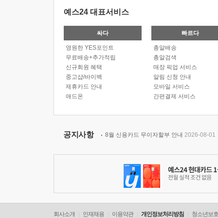
예스24 대표서비스
싸다
빠르다
영원한 YES포인트
총알배송
무료배송+추가적립
총알검색
신규회원 혜택
매장 픽업 서비스
중고샵/바이백
알림 신청 안내
제휴카드 안내
모바일 서비스
애드온
간편결제 서비스
공지사항
8월 신용카드 무이자할부 안내
2026-08-01
회사소개
인재채용
이용약관
개인정보처리방침
청소년보