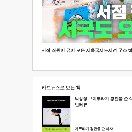
서점 직원이 긁어 모은 서울국제도서전 굿즈 하울
카드뉴스로 보는 책
박상영 『지푸라기 왕관을 쓴 
인터뷰
지푸라기 왕관을 쓴 여자