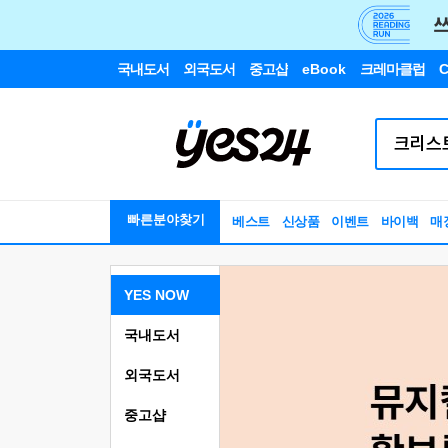
국내도서
외국도서
중고샵
eBook
크레마클럽
C
빠른분야찾기
베스트
신상품
이벤트
바이백
매
YES NOW
국내도서
외국도서
중고샵