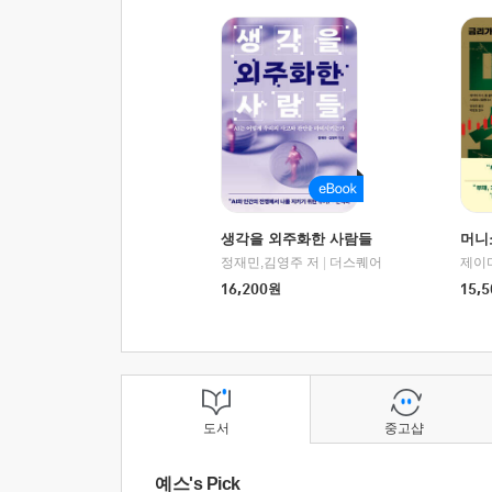
생각을 외주화한 사람들
머니
정재민,김영주 저
|
더스퀘어
16,200
원
15,5
도서
중고샵
예스's Pick