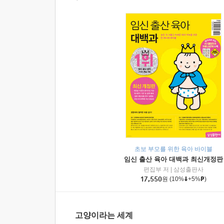
초보 부모를 위한 육아 바이블
임신 출산 육아 대백과 최신개정판
편집부 저
|
삼성출판사
17,550
원
(10%
+5%
)
고양이라는 세계