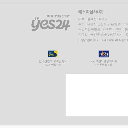
대표 : 김석환, 최세라
주소 : 서울시 영등포구 은행로 11,
사업자등록번호 : 229-81-37000 
이메일 : yes24help@yes24.c
Copyright ⓒ YES24 Corp. All Right