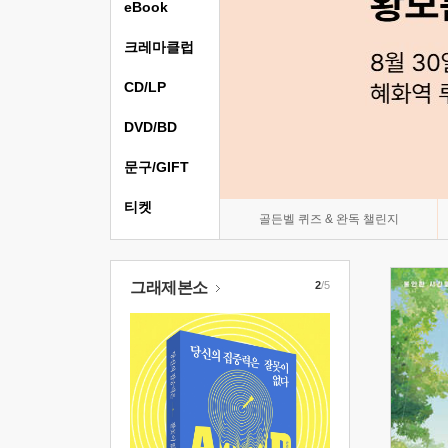
eBook
크레마클럽
CD/LP
DVD/BD
문구/GIFT
티켓
골든벨 퀴즈 & 완독 챌린지
그래제본소
2
/5