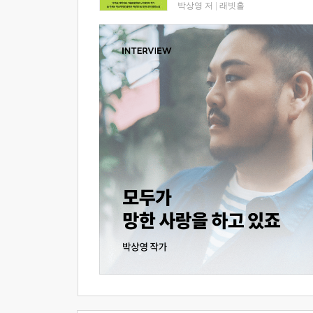
박상영 저
|
래빗홀