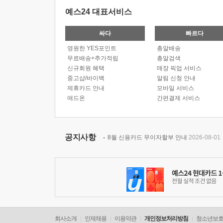
예스24 대표서비스
싸다
빠르다
영원한 YES포인트
총알배송
무료배송+추가적립
총알검색
신규회원 혜택
매장 픽업 서비스
중고샵/바이백
알림 신청 안내
제휴카드 안내
모바일 서비스
애드온
간편결제 서비스
공지사항
8월 신용카드 무이자할부 안내
2026-08-01
회사소개
인재채용
이용약관
개인정보처리방침
청소년보