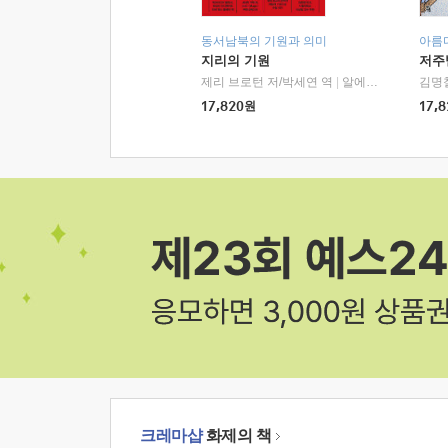
동서남북의 기원과 의미
아름
지리의 기원
저주
제리 브로턴 저/박세연 역
|
알에이치코리아(RHK)
김명
17,820
원
17,8
크레마샵
화제의 책