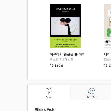
지푸라기 왕관을 쓴 여자
나이 
박상영 저
|
래빗홀
조선
16,920
원
16,2
도서
중고샵
예스's Pick