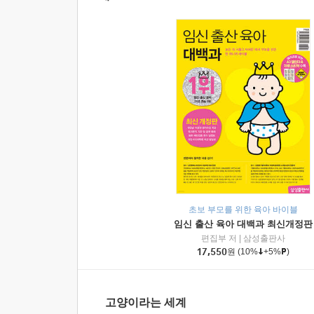
초보 부모를 위한 육아 바이블
임신 출산 육아 대백과 최신개정판
편집부 저
|
삼성출판사
17,550
원
(10%
+5%
)
고양이라는 세계