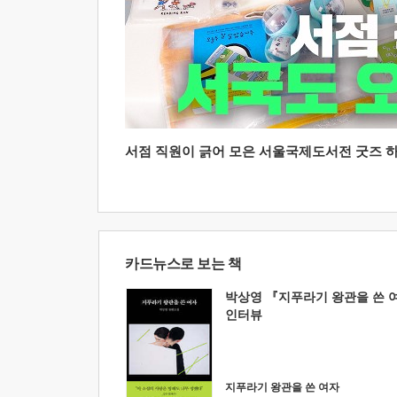
서점 직원이 긁어 모은 서울국제도서전 굿즈 하울
카드뉴스로 보는 책
박상영 『지푸라기 왕관을 쓴 
인터뷰
지푸라기 왕관을 쓴 여자