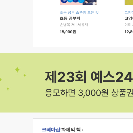
초등 공부 습관의 모든 것
고양
초등 공부력
고양
손병목 저
|
서유재
이미
18,000
원
19,8
크레마샵
화제의 책