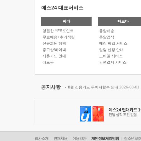
예스24 대표서비스
싸다
빠르다
영원한 YES포인트
총알배송
무료배송+추가적립
총알검색
신규회원 혜택
매장 픽업 서비스
중고샵/바이백
알림 신청 안내
제휴카드 안내
모바일 서비스
애드온
간편결제 서비스
공지사항
8월 신용카드 무이자할부 안내
2026-08-01
회사소개
인재채용
이용약관
개인정보처리방침
청소년보