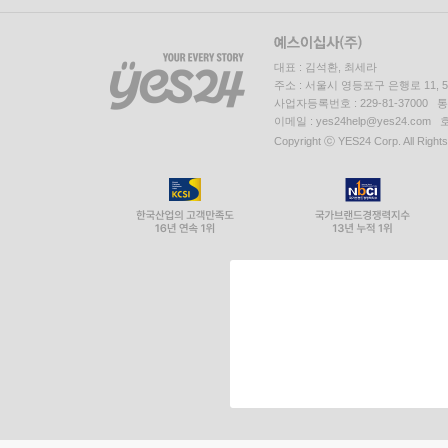
대표 : 김석환, 최세라
주소 : 서울시 영등포구 은행로 11,
사업자등록번호 : 229-81-37000 
이메일 : yes24help@yes24.c
Copyright ⓒ YES24 Corp. All Right