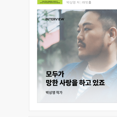
박상영 저
|
래빗홀