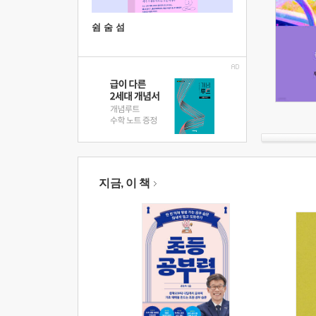
쉼 숨 섬
지금, 이 책