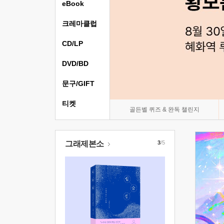
eBook
크레마클럽
CD/LP
DVD/BD
문구/GIFT
티켓
골든벨 퀴즈 & 완독 챌린지
그래제본소
3
/5