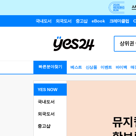
국내도서
외국도서
중고샵
eBook
크레마클럽
C
빠른분야찾기
베스트
신상품
이벤트
바이백
매
YES NOW
국내도서
외국도서
중고샵