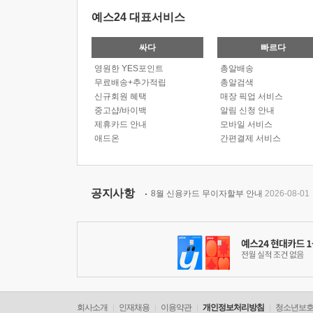
예스24 대표서비스
싸다
빠르다
영원한 YES포인트
총알배송
무료배송+추가적립
총알검색
신규회원 혜택
매장 픽업 서비스
중고샵/바이백
알림 신청 안내
제휴카드 안내
모바일 서비스
애드온
간편결제 서비스
공지사항
8월 신용카드 무이자할부 안내
2026-08-01
회사소개
인재채용
이용약관
개인정보처리방침
청소년보