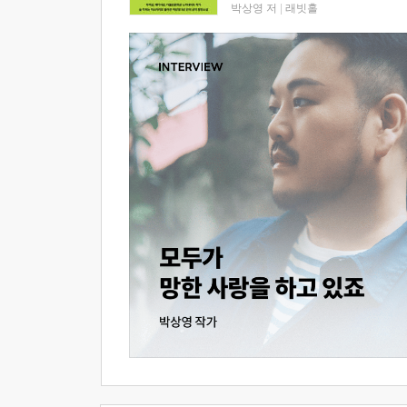
박상영 저
|
래빗홀