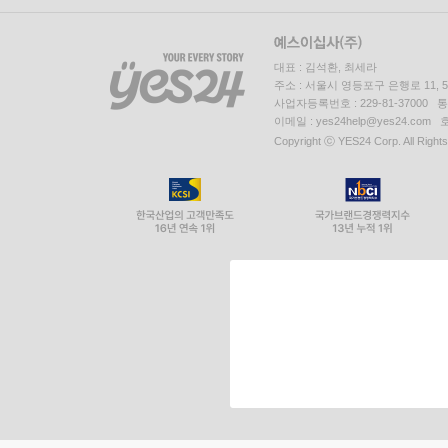
대표 : 김석환, 최세라
주소 : 서울시 영등포구 은행로 11,
사업자등록번호 : 229-81-37000 
이메일 : yes24help@yes24.c
Copyright ⓒ YES24 Corp. All Right