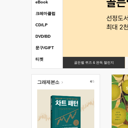
eBook
크레마클럽
CD/LP
DVD/BD
문구/GIFT
티켓
골든벨 퀴즈 & 완독 챌린지
그래제본소
4
/5