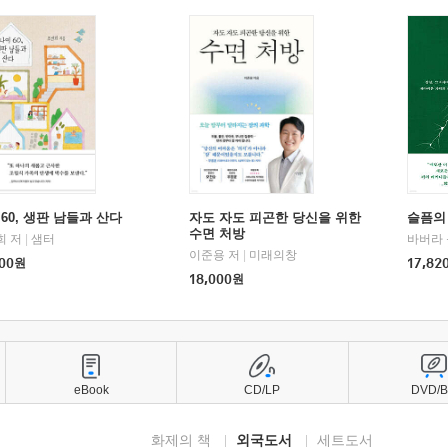
60, 생판 남들과 산다
자도 자도 피곤한 당신을 위한
슬픔의
수면 처방
희 저
|
샘터
바버라 
이준용 저
|
미래의창
00
원
17,82
18,000
원
eBook
CD/LP
DVD/
화제의 책
외국도서
세트도서