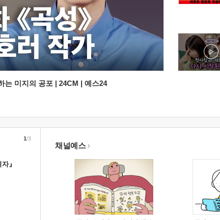
 미지의 공포 | 24CM | 예스24
1
/3
채널예스
여자』