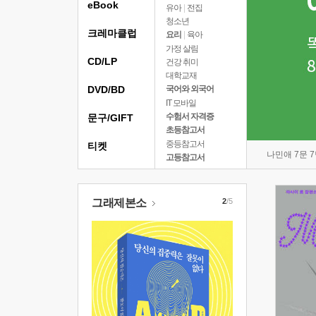
eBook
유아
|
전집
청소년
크레마클럽
요리
|
육아
가정 살림
CD/LP
건강 취미
대학교재
DVD/BD
국어와 외국어
IT 모바일
수험서 자격증
문구/GIFT
초등참고서
중등참고서
티켓
나민애 7문 
고등참고서
그래제본소
2
/5