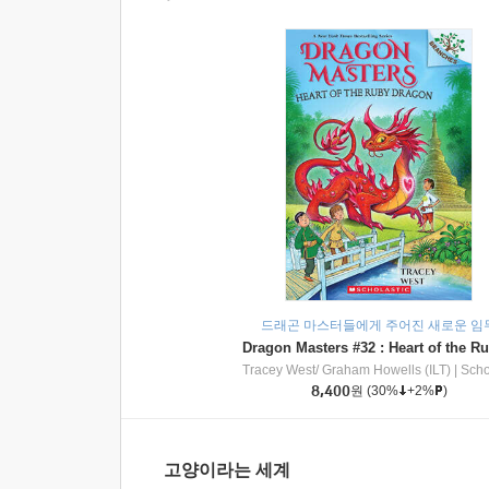
드래곤 마스터들에게 주어진 새로운 임
Tracey West/ Graham Howells (ILT)
|
Scholasti
8,400
원
(30%
+2%
)
고양이라는 세계