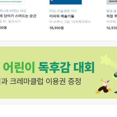
 하나로 바뀌는 세상
미피, 미술관에 가다
평생 쓸
에 단어가 스며드는 순간
미피와 예술가들
적정 
엽 저
|
빛의서가
딕 브루너 그림
|
아트북프레스
이주택 
00
원
18,900
원
16,92