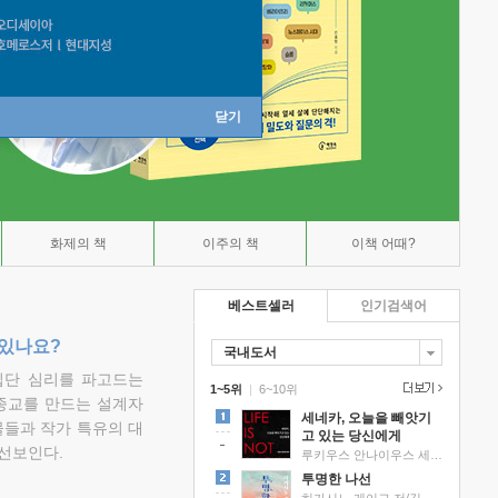
닫기
화제의 책
이주의 책
이책 어때?
베스트셀러
인기검색어
 있나요?
국내도서
집단 심리를 파고드는
1~5위
|
6~10위
 종교를 만드는 설계자
세네카, 오늘을 빼앗기
물들과 작가 특유의 대
고 있는 당신에게
선보인다.
루키우스 안나이우스 세네카 저/하와이 대저택 편역
투명한 나선