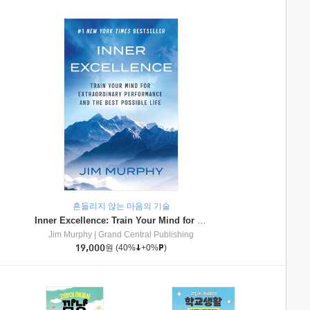
흔들리지 않는 마음의 기술
Inner Excellence: Train Your Mind for Extraordinary Performance and the Best Possible Life
Jim Murphy
|
Grand Central Publishing
19,000
원
(40%
+0%
)