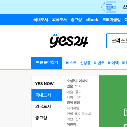
국내도서
외국도서
중고샵
eBook
크레마클럽
C
빠른분야찾기
베스트
신상품
이벤트
바이백
매
소설/시
|
에세이
YES NOW
인문
|
역사
예술
|
종교
국내도서
사회
|
과학
경제 경영
외국도서
자기계발
만화
|
라이트노벨
중고샵
여행
|
잡지
어린이