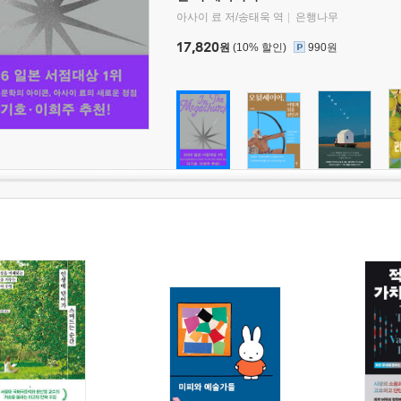
아사이 료 저/송태욱 역
은행나무
17,820
원
(10% 할인)
990원