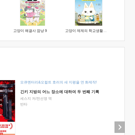
고양이 해결사 깜냥 9
고양이 제제의 학교생활 1 : 초등학생이 이렇게 힘들 줄이야
모큐멘터리&오컬트 호러의 새 지평을 연 화제작!
긴키 지방의 어느 장소에 대하여 두 번째 기록
세스지 저/전선영 역
반타