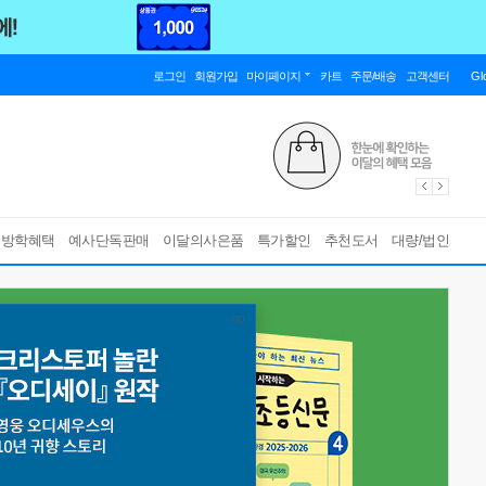
로그인
회원가입
마이페이지
카트
주문/배송
고객센터
Gl
름방학혜택
예사단독판매
이달의사은품
특가할인
추천도서
대량/법인