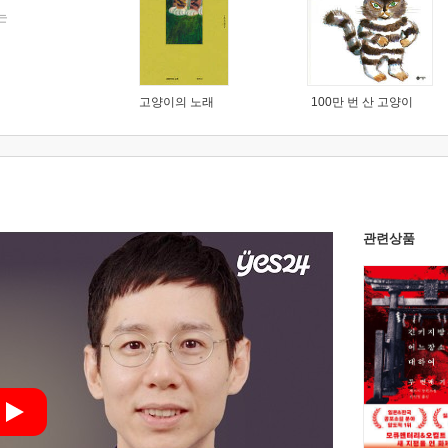
는
고양이의 노래
100만 번 산 고양이
관련상품