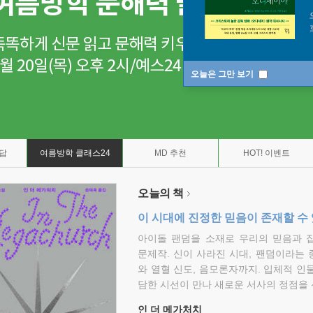
오늘은 그만 보기
7답
여름방학 클래스24
MD 추천
HOT! 이벤트
오늘의 책
이 시대에 진정한 믿음이 존재할 수
아이돌 팬덤을 소재로 우리의 믿음과 
문제작. 신이 사라진 시대, 팬덤이라는
와 열혈 신도, 음모론자까지. 입체적 인
담한 시선이 만나 새로운 서사의 정점을 
인 더 메가처치