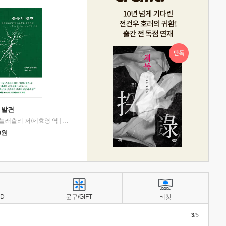
 발견
블래츨리 저/제효영 역
|
디플롯
0
원
BD
문구/GIFT
티켓
3
/5