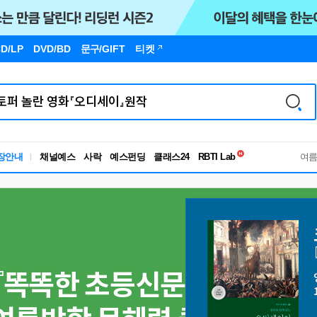
D/LP
DVD/BD
문구
/GIFT
티켓
독서유형검사
장안내
채널예스
사락
예스펀딩
클래스24
RBTI Lab
여
독서유형검사