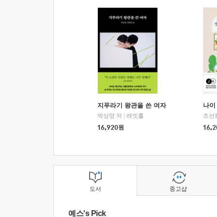
지푸라기 왕관을 쓴 여자
나이 
박상영 저
|
래빗홀
조선
16,920
원
16,2
도서
중고샵
예스's Pick