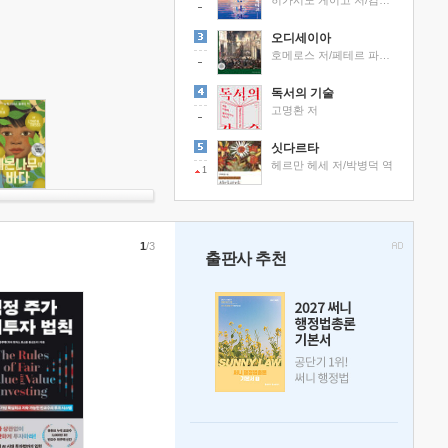
히가시노 게이고 저/김선영 역
오디세이아
호메로스 저/페테르 파울 루벤스 그림/박문재 역
독서의 기술
고명환 저
싯다르타
헤르만 헤세 저/박병덕 역
1
1
/3
출판사 추천