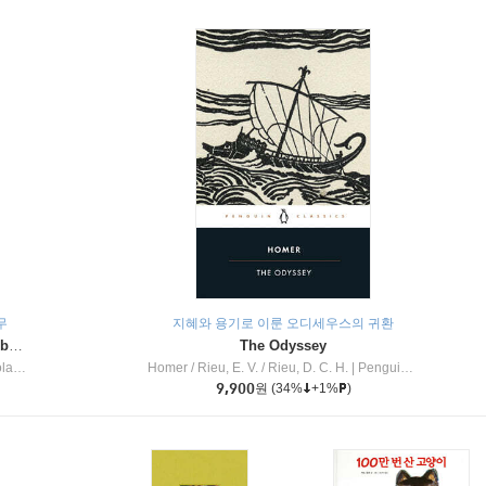
무
지혜와 용기로 이룬 오디세우스의 귀환
Dragon Masters #32 : Heart of the Ruby Dragon (A Branches Book)
The Odyssey
c Inc
Homer / Rieu, E. V. / Rieu, D. C. H.
|
Penguin Group
9,900
원
(34%
+1%
)