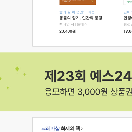
숲과 길 위 생명의 여정
단어
동물의 향기, 인간의 풍경
인생
최태영 저
|
돌베개
황선
23,400
원
19,8
크레마샵
화제의 책