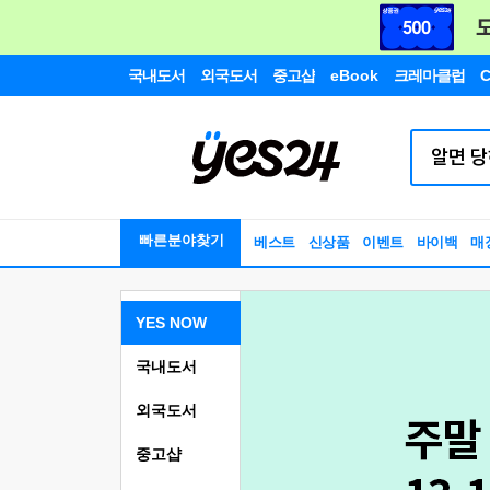
국내도서
외국도서
중고샵
eBook
크레마클럽
C
빠른분야찾기
베스트
신상품
이벤트
바이백
매
YES NOW
국내도서
외국도서
중고샵