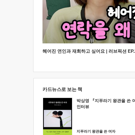
헤어진 연인과 재회하고 싶어요 | 러브픽션 EP.2
카드뉴스로 보는 책
박상영 『지푸라기 왕관을 쓴 
인터뷰
지푸라기 왕관을 쓴 여자