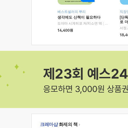
베스트셀러의 뿌리
직장
생각에도 산책이 필요하다
[단
로 
도야마 시게히코 저/지소연 역
|
알에이치코리아(
14,400
원
18,4
크레마샵
화제의 책