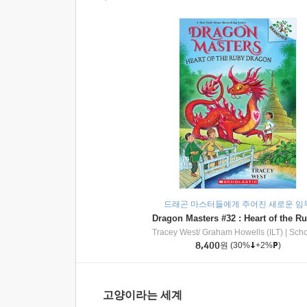
드래곤 마스터들에게 주어진 새로운 임
Tracey West/ Graham Howells (ILT)
|
Scholasti
8,400
원
(30%
+2%
)
고양이라는 세계