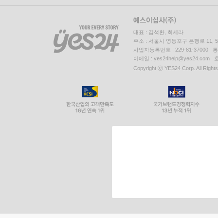
대표 : 김석환, 최세라
주소 : 서울시 영등포구 은행로 11,
사업자등록번호 : 229-81-37000 
이메일 : yes24help@yes24.c
Copyright ⓒ YES24 Corp. All Right