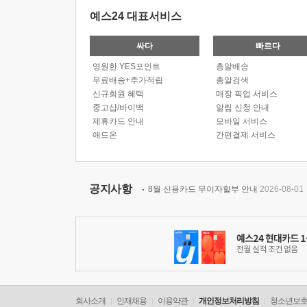
예스24 대표서비스
싸다
빠르다
영원한 YES포인트
총알배송
무료배송+추가적립
총알검색
신규회원 혜택
매장 픽업 서비스
중고샵/바이백
알림 신청 안내
제휴카드 안내
모바일 서비스
애드온
간편결제 서비스
공지사항
8월 신용카드 무이자할부 안내
2026-08-01
회사소개
인재채용
이용약관
개인정보처리방침
청소년보