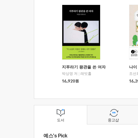
지푸라기 왕관을 쓴 여자
나이 
박상영 저
|
래빗홀
조선
16,920
원
16,2
도서
중고샵
예스's Pick