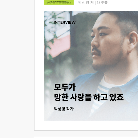
박상영 저
|
래빗홀