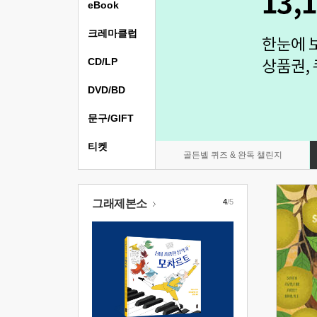
eBook
크레마클럽
CD/LP
DVD/BD
문구/GIFT
티켓
골든벨 퀴즈 & 완독 챌린지
그래제본소
4
/5