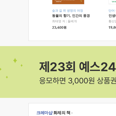
숲과 길 위 생명의 여정
단어
동물의 향기, 인간의 풍경
인생
최태영 저
|
돌베개
황선
23,400
원
19,8
크레마샵
화제의 책