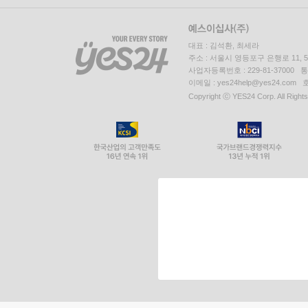
대표 : 김석환, 최세라
주소 : 서울시 영등포구 은행로 11,
사업자등록번호 : 229-81-37000 
이메일 : yes24help@yes24.c
Copyright ⓒ YES24 Corp. All Right