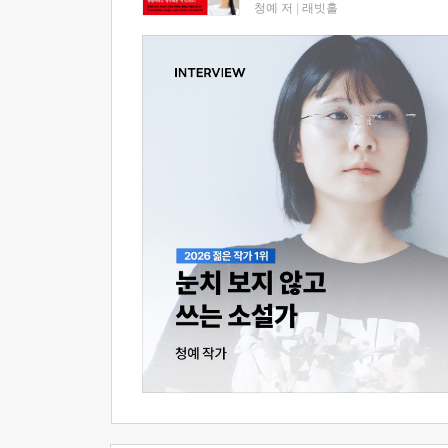
청예 저
|
래빗홀