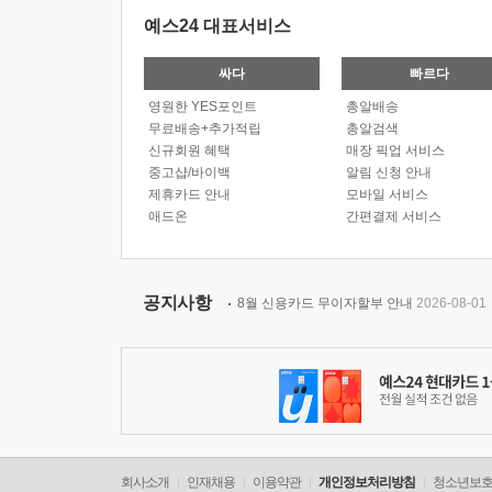
예스24 대표서비스
싸다
빠르다
영원한 YES포인트
총알배송
무료배송+추가적립
총알검색
신규회원 혜택
매장 픽업 서비스
중고샵/바이백
알림 신청 안내
제휴카드 안내
모바일 서비스
애드온
간편결제 서비스
공지사항
8월 신용카드 무이자할부 안내
2026-08-01
회사소개
인재채용
이용약관
개인정보처리방침
청소년보