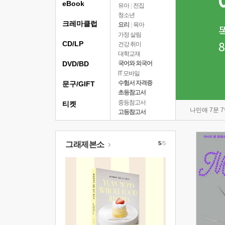
eBook
유아
|
전집
청소년
크레마클럽
요리
|
육아
가정 살림
CD/LP
건강 취미
대학교재
DVD/BD
국어와 외국어
IT 모바일
수험서 자격증
문구/GIFT
초등참고서
중등참고서
티켓
나민애 7문 
고등참고서
그래제본소
5
/5