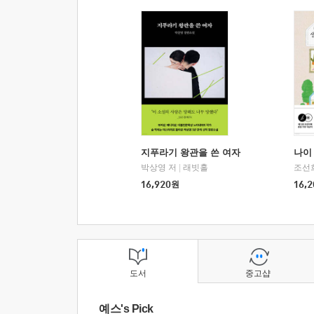
지푸라기 왕관을 쓴 여자
나이 
박상영 저
|
래빗홀
조선
16,920
원
16,2
도서
중고샵
예스's Pick