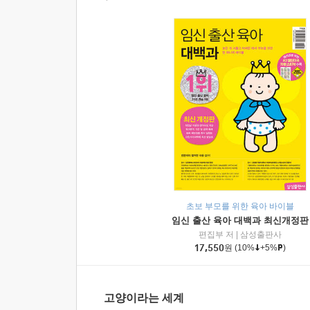
초보 부모를 위한 육아 바이블
임신 출산 육아 대백과 최신개정판
편집부 저
|
삼성출판사
17,550
원
(10%
+5%
)
고양이라는 세계