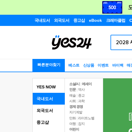
국내도서
외국도서
중고샵
eBook
크레마클럽
C
빠른분야찾기
베스트
신상품
이벤트
바이백
매
소설/시
|
에세이
YES NOW
인문
|
역사
예술
|
종교
국내도서
사회
|
과학
경제 경영
외국도서
자기계발
만화
|
라이트노벨
중고샵
여행
|
잡지
어린이