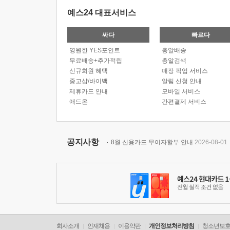
예스24 대표서비스
싸다
빠르다
영원한 YES포인트
총알배송
무료배송+추가적립
총알검색
신규회원 혜택
매장 픽업 서비스
중고샵/바이백
알림 신청 안내
제휴카드 안내
모바일 서비스
애드온
간편결제 서비스
공지사항
8월 신용카드 무이자할부 안내
2026-08-01
회사소개
인재채용
이용약관
개인정보처리방침
청소년보