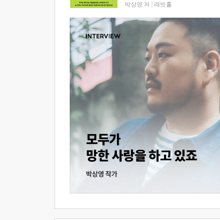
박상영 저
|
래빗홀