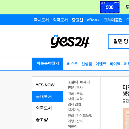
국내도서
외국도서
중고샵
eBook
크레마클럽
C
빠른분야찾기
베스트
신상품
이벤트
바이백
매
소설/시
|
에세이
YES NOW
인문
|
역사
예술
|
종교
국내도서
사회
|
과학
경제 경영
외국도서
자기계발
만화
|
라이트노벨
중고샵
여행
|
잡지
어린이