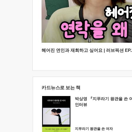
헤어진 연인과 재회하고 싶어요 | 러브픽션 EP.2
카드뉴스로 보는 책
박상영 『지푸라기 왕관을 쓴 
인터뷰
지푸라기 왕관을 쓴 여자