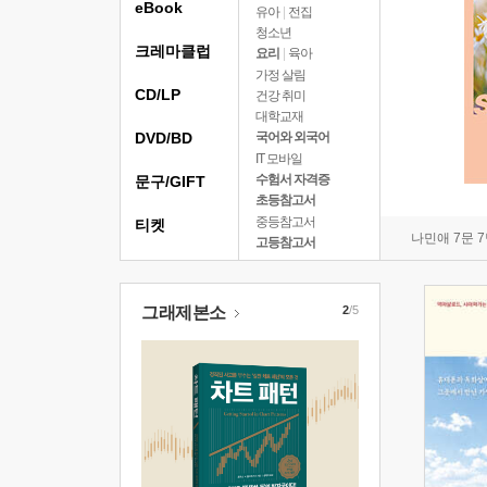
eBook
유아
|
전집
청소년
크레마클럽
요리
|
육아
가정 살림
CD/LP
건강 취미
대학교재
DVD/BD
국어와 외국어
IT 모바일
수험서 자격증
문구/GIFT
초등참고서
중등참고서
티켓
나민애 7문 
고등참고서
그래제본소
2
/5