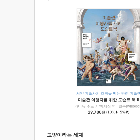
서양 미술사의 흐름을 꿰는 반려 미술
미술관 여행자를 위한 도슨트 북 II
카미유 주노 저/이세진 역
|
윌북(willboo
29,700
원
(10%
+5%
)
고양이라는 세계