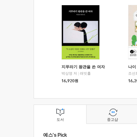
지푸라기 왕관을 쓴 여자
나이 
박상영 저
|
래빗홀
조선
16,920
원
16,2
도서
중고샵
예스's Pick