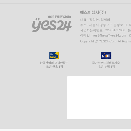
대표 : 김석환, 최세라
주소 : 서울시 영등포구 은행로 11,
사업자등록번호 : 229-81-37000 
이메일 : yes24help@yes24.c
Copyright ⓒ YES24 Corp. All Right