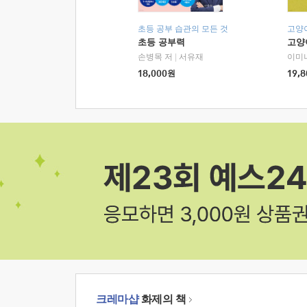
초등 공부 습관의 모든 것
고양
초등 공부력
고양
손병목 저
|
서유재
이미
18,000
원
19,8
크레마샵
화제의 책