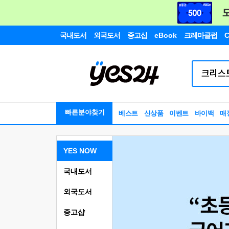
국내도서
외국도서
중고샵
eBook
크레마클럽
C
빠른분야찾기
베스트
신상품
이벤트
바이백
매
YES NOW
국내도서
외국도서
중고샵