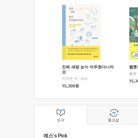
진짜 새랑 눈이 마주쳤다니까
웹툰
요
돌배
이이은 저
|
보리
15,3
15,300
원
도서
중고샵
예스's Pick