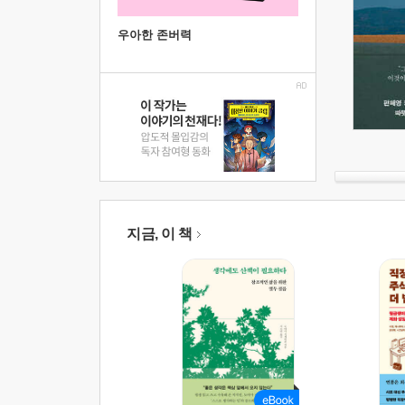
우아한 존버력
지금, 이 책