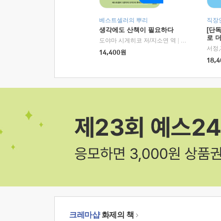
베스트셀러의 뿌리
직장
생각에도 산책이 필요하다
[단
로 
도야마 시게히코 저/지소연 역
|
알에이치코리아(
14,400
원
18,4
크레마샵
화제의 책