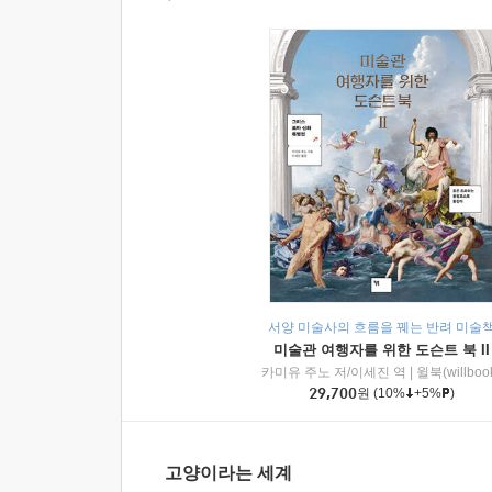
서양 미술사의 흐름을 꿰는 반려 미술
미술관 여행자를 위한 도슨트 북 II
카미유 주노 저/이세진 역
|
윌북(willboo
29,700
원
(10%
+5%
)
고양이라는 세계