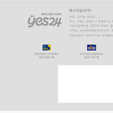
대표 : 김석환, 최세라
주소 : 서울시 영등포구 은행로 11,
사업자등록번호 : 229-81-37000 
이메일 : yes24help@yes24.c
Copyright ⓒ YES24 Corp. All Right