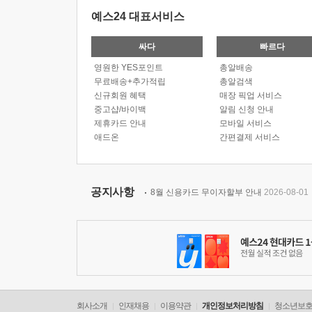
예스24 대표서비스
싸다
빠르다
영원한 YES포인트
총알배송
무료배송+추가적립
총알검색
신규회원 혜택
매장 픽업 서비스
중고샵/바이백
알림 신청 안내
제휴카드 안내
모바일 서비스
애드온
간편결제 서비스
공지사항
8월 신용카드 무이자할부 안내
2026-08-01
회사소개
인재채용
이용약관
개인정보처리방침
청소년보