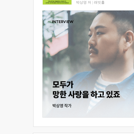
박상영 저
|
래빗홀