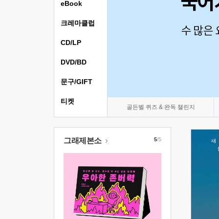
eBook
크레마클럽
CD/LP
DVD/BD
문구/GIFT
티켓
골든벨 퀴즈 & 완독 챌린지
그래제본소
5
/5