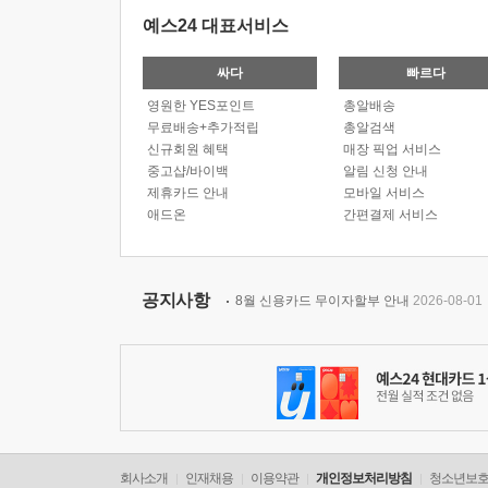
예스24 대표서비스
싸다
빠르다
영원한 YES포인트
총알배송
무료배송+추가적립
총알검색
신규회원 혜택
매장 픽업 서비스
중고샵/바이백
알림 신청 안내
제휴카드 안내
모바일 서비스
애드온
간편결제 서비스
공지사항
8월 신용카드 무이자할부 안내
2026-08-01
회사소개
인재채용
이용약관
개인정보처리방침
청소년보