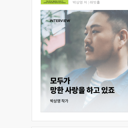
박상영 저
|
래빗홀