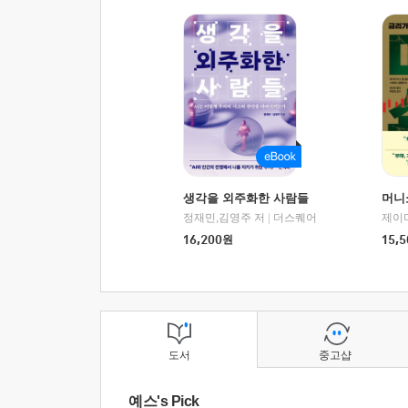
생각을 외주화한 사람들
머니
정재민,김영주 저
|
더스퀘어
16,200
원
15,5
도서
중고샵
예스's Pick