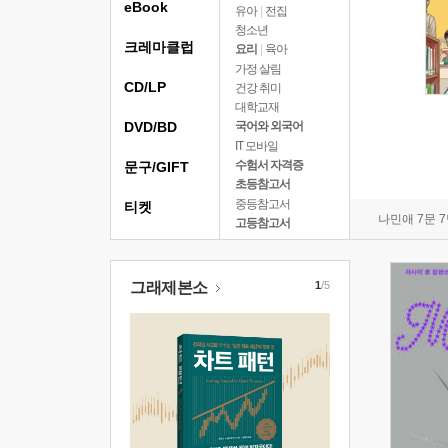
eBook
유아
|
전집
청소년
크레마클럽
요리
|
육아
가정 살림
CD/LP
건강 취미
대학교재
DVD/BD
국어와 외국어
IT 모바일
수험서 자격증
문구/GIFT
초등참고서
중등참고서
티켓
나민애 7문 
고등참고서
그래제본소
1
/5