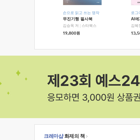
손으로 읽고 쓰는 명작
로그
무진기행 필사북
AI
김승옥 저
|
스타북스
김혜
19,800
원
13,5
크레마샵
화제의 책