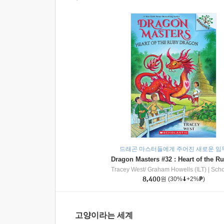
드래곤 마스터들에게 주어진 새로운 임
Tracey West/ Graham Howells (ILT)
|
Scholasti
8,400
원
(30%
+2%
)
고양이라는 세계