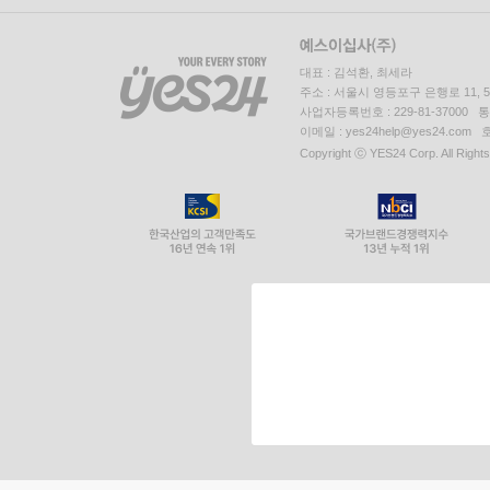
대표 : 김석환, 최세라
주소 : 서울시 영등포구 은행로 11,
사업자등록번호 : 229-81-37000 
이메일 : yes24help@yes24.c
Copyright ⓒ YES24 Corp. All Right