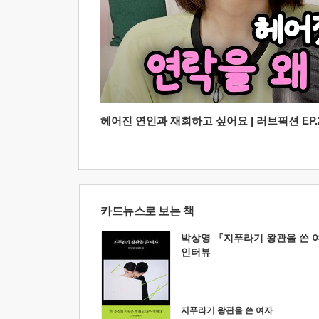
헤어진 연인과 재회하고 싶어요 | 러브픽션 EP.2
카드뉴스로 보는 책
박상영 『지푸라기 왕관을 쓴 
인터뷰
지푸라기 왕관을 쓴 여자