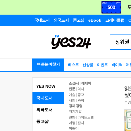
국내도서
외국도서
중고샵
eBook
크레마클럽
C
빠른분야찾기
베스트
신상품
이벤트
바이백
매
소설/시
|
에세이
YES NOW
인문
|
역사
예술
|
종교
국내도서
사회
|
과학
경제 경영
외국도서
자기계발
만화
|
라이트노벨
중고샵
여행
|
잡지
어린이