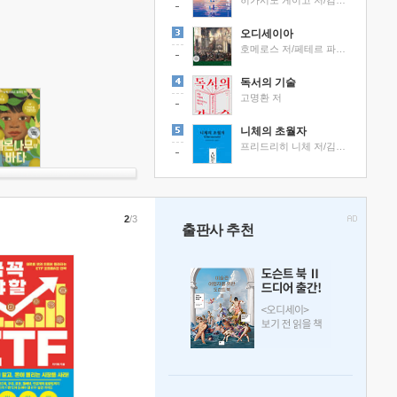
히가시노 게이고 저/김선영 역
오디세이아
호메로스 저/페테르 파울 루벤스 그림/박문재 역
독서의 기술
고명환 저
니체의 초월자
프리드리히 니체 저/김철 편역
2
/3
출판사 추천