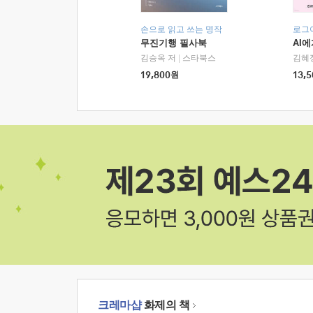
손으로 읽고 쓰는 명작
로그
무진기행 필사북
AI
김승옥 저
|
스타북스
김혜
19,800
원
13,5
크레마샵
화제의 책