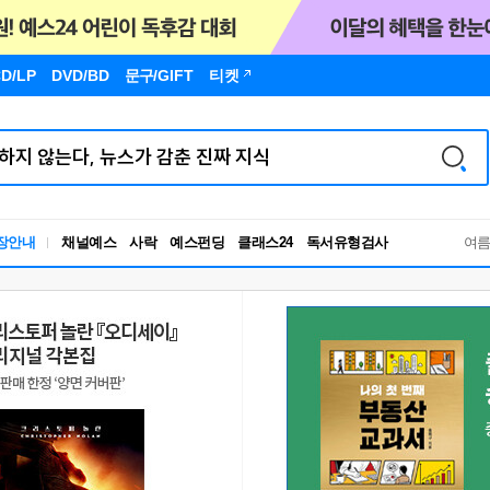
D/LP
DVD/BD
문구
/GIFT
티켓
독서유형검사
장안내
채널예스
사락
예스펀딩
클래스24
RBTI Lab
여
독서유형검사