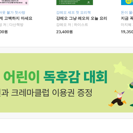
아웃 불가 첫사랑
강레오 셰프 첫 요리책
돈이 몰
에게 고백하지 마세요
걍레오 그냥 레오의 오늘 요리
지금 꼭
정 저
|
다산책방
강레오 저
|
하이스트
마지혜 
00
원
23,400
원
19,35