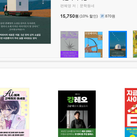
편혜영 저
문학동네
15,750
원
(10% 할인)
870원