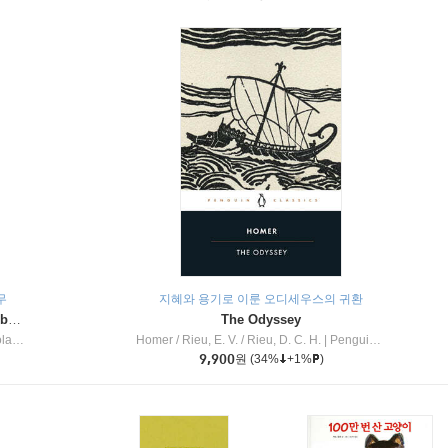
무
지혜와 용기로 이룬 오디세우스의 귀환
Dragon Masters #32 : Heart of the Ruby Dragon (A Branches Book)
The Odyssey
c Inc
Homer / Rieu, E. V. / Rieu, D. C. H.
|
Penguin Group
9,900
원
(34%
+1%
)