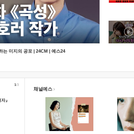
 미지의 공포 | 24CM | 예스24
1
/3
채널예스
여자』