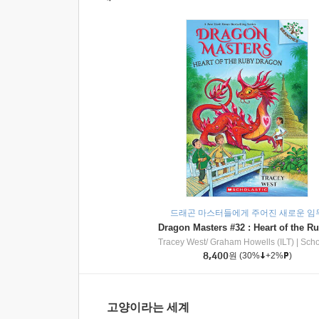
드래곤 마스터들에게 주어진 새로운 임
Tracey West/ Graham Howells (ILT)
|
Scholasti
8,400
원
(30%
+2%
)
고양이라는 세계