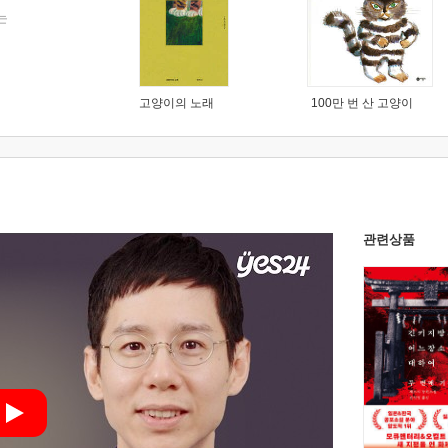
는
고양이의 노래
100만 번 산 고양이
관련상품