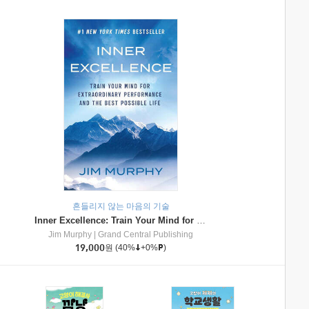
흔들리지 않는 마음의 기술
Inner Excellence: Train Your Mind for Extraordinary Performance and the Best Possible Life
Jim Murphy
|
Grand Central Publishing
19,000
원
(40%
+0%
)