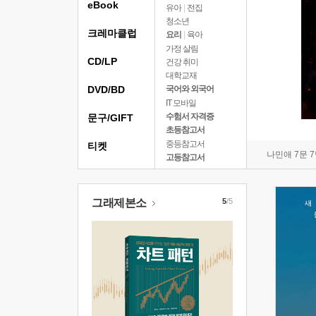
eBook
유아
|
전집
청소년
크레마클럽
요리
|
육아
가정 살림
CD/LP
건강 취미
대학교재
DVD/BD
국어와 외국어
IT 모바일
수험서 자격증
문구/GIFT
초등참고서
중등참고서
티켓
나민애 7문 
고등참고서
그래제본소
5
/5