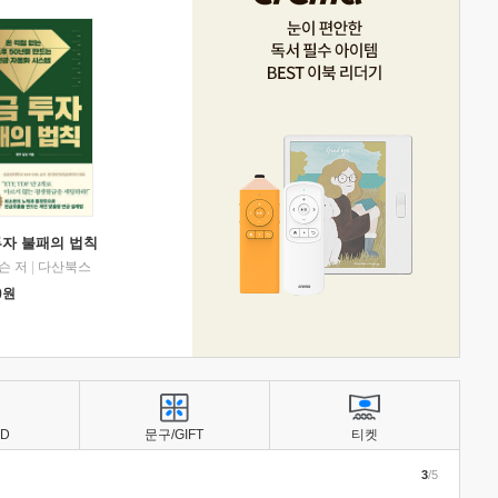
투자 불패의 법칙
슨 저
|
다산북스
0
원
BD
문구/GIFT
티켓
3
/5