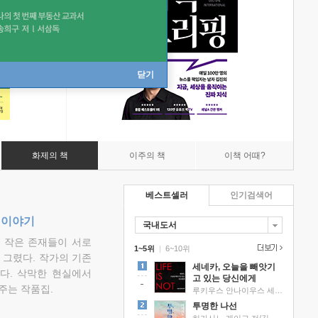
닫기
화제의 책
이주의 책
이책 어때?
베스트셀러
인기검색어
 이야기
국내도서
고 작은 존재들이 서로
1~5위
|
6~10위
그렸다. 작가의 기존
세네카, 오늘을 빼앗기
다. 삭막한 현실에서
고 있는 당신에게
주는 작품집.
루키우스 안나이우스 세네카 저/하와이 대저택 편역
투명한 나선