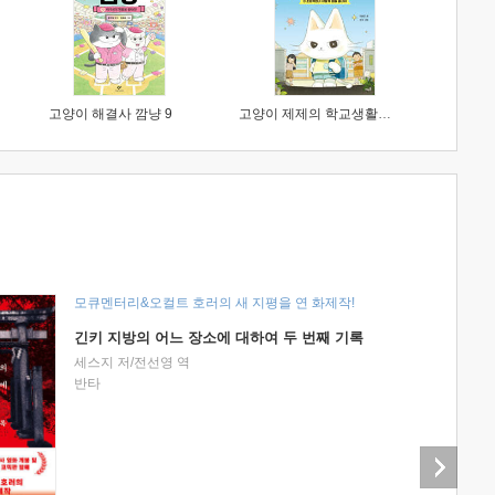
고양이 해결사 깜냥 9
고양이 제제의 학교생활 1 : 초등학생이 이렇게 힘들 줄이야
모큐멘터리&오컬트 호러의 새 지평을 연 화제작!
긴키 지방의 어느 장소에 대하여 두 번째 기록
세스지 저/전선영 역
반타