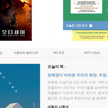
오늘은 그만 보기
7답
여름방학 클래스24
MD 추천
HOT! 이벤트
오늘의 책
편혜영이 바라본 우리의 희망, 우정,
편혜영 소설가의 5년 만의 신작. 약하
연결되어 나아가는 이야기들을 섬세하게 
작품들과 다르게 따스한 온기가 돋보인
필요한 건 관심과 희망이라는 걸 일깨워 
새들의 사회성