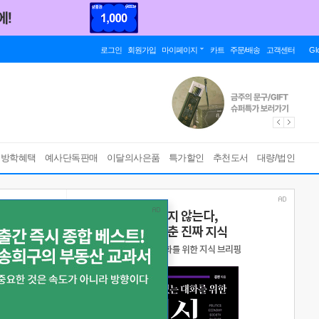
로그인
회원가입
마이페이지
카트
주문/배송
고객센터
Gl
름방학혜택
예사단독판매
이달의사은품
특가할인
추천도서
대량/법인