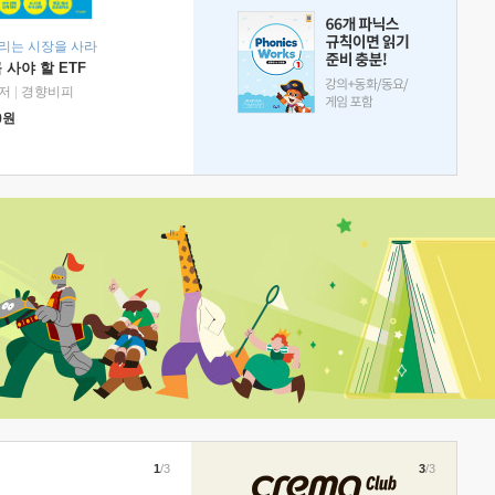
리는 시장을 사라
 사야 할 ETF
저
|
경향비피
0
원
1
/3
3
/3