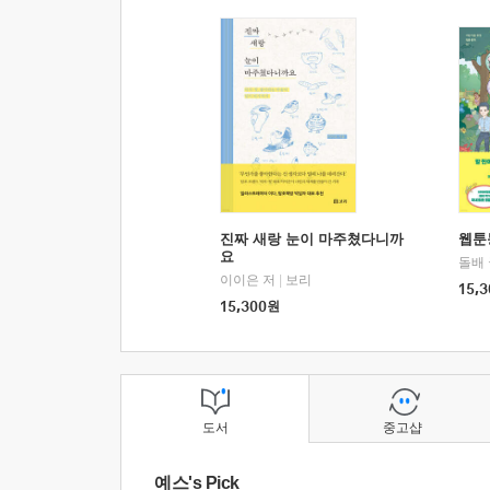
진짜 새랑 눈이 마주쳤다니까
웹툰
요
돌배
이이은 저
|
보리
15,3
15,300
원
도서
중고샵
예스's Pick