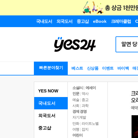
국내도서
외국도서
중고샵
eBook
크레마클럽
C
빠른분야찾기
베스트
신상품
이벤트
바이백
매
소설/시
|
에세이
YES NOW
인문
|
역사
예술
|
종교
국내도서
사회
|
과학
경제 경영
외국도서
자기계발
만화
|
라이트노벨
중고샵
여행
|
잡지
어린이