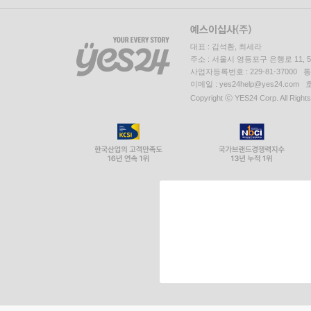
대표 : 김석환, 최세라
주소 : 서울시 영등포구 은행로 11,
사업자등록번호 : 229-81-37000 
이메일 : yes24help@yes24.c
Copyright ⓒ YES24 Corp. All Right