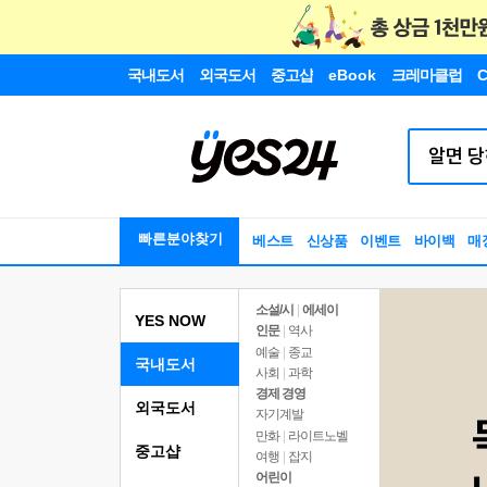
국내도서
외국도서
중고샵
eBook
크레마클럽
C
빠른분야찾기
베스트
신상품
이벤트
바이백
매
소설/시
|
에세이
YES NOW
인문
|
역사
예술
|
종교
국내도서
사회
|
과학
경제 경영
외국도서
자기계발
만화
|
라이트노벨
중고샵
여행
|
잡지
어린이