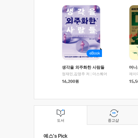
생각을 외주화한 사람들
머니
정재민,김영주 저
|
더스퀘어
16,200
원
15,5
도서
중고샵
예스's Pick