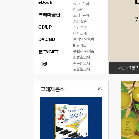
eBook
유아
|
전집
청소년
크레마클럽
요리
|
육아
가정 살림
CD/LP
건강 취미
대학교재
DVD/BD
국어와 외국어
IT 모바일
수험서 자격증
문구/GIFT
초등참고서
중등참고서
티켓
나민애 7문 
고등참고서
그래제본소
5
/5