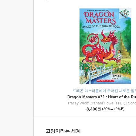
드래곤 마스터들에게 주어진 새로운 임
Tracey West/ Graham Howells (ILT)
|
Scholasti
8,400
원
(30%
+2%
)
고양이라는 세계