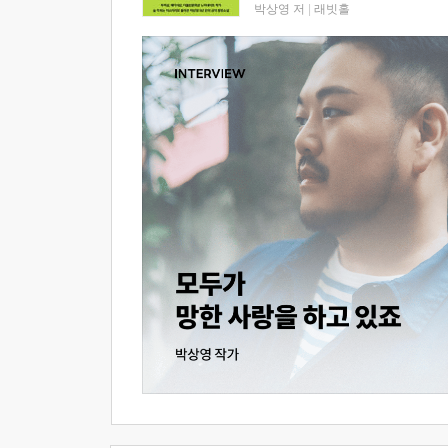
박상영 저
|
래빗홀