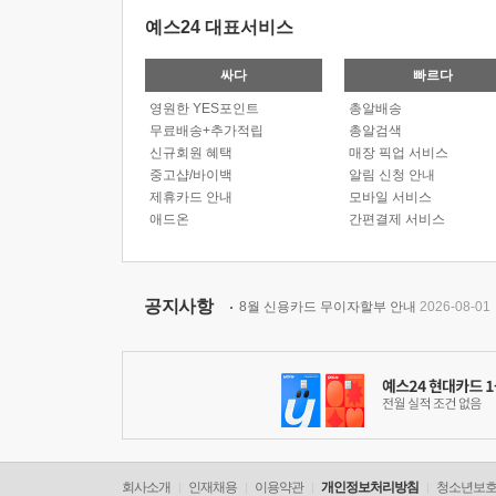
예스24 대표서비스
싸다
빠르다
영원한 YES포인트
총알배송
무료배송+추가적립
총알검색
신규회원 혜택
매장 픽업 서비스
중고샵/바이백
알림 신청 안내
제휴카드 안내
모바일 서비스
애드온
간편결제 서비스
공지사항
8월 신용카드 무이자할부 안내
2026-08-01
회사소개
인재채용
이용약관
개인정보처리방침
청소년보