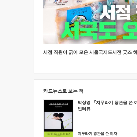
서점 직원이 긁어 모은 서울국제도서전 굿즈 하울
카드뉴스로 보는 책
박상영 『지푸라기 왕관을 쓴 
인터뷰
지푸라기 왕관을 쓴 여자