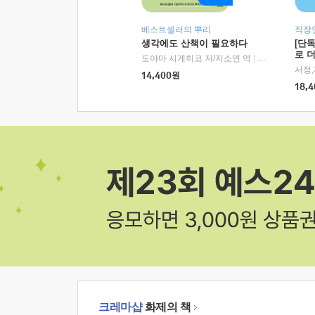
베스트셀러의 뿌리
직장
생각에도 산책이 필요하다
[단
로 
도야마 시게히코 저/지소연 역
|
알에이치코리아(
14,400
원
18,4
크레마샵
화제의 책