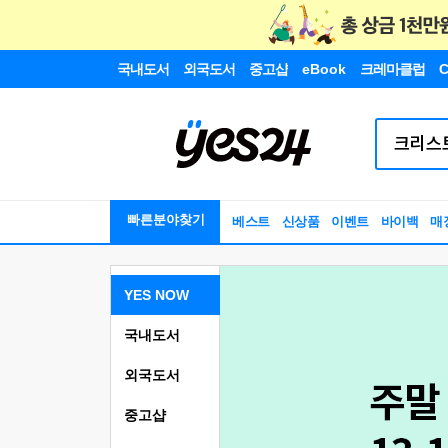
국내도서
외국도서
중고샵
eBook
크레마클럽
C
빠른분야찾기
베스트
신상품
이벤트
바이백
매
YES NOW
국내도서
외국도서
중고샵