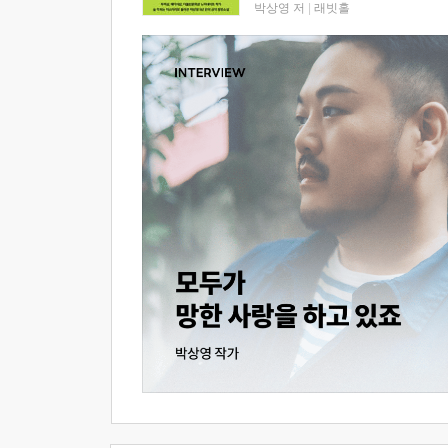
박상영 저
|
래빗홀