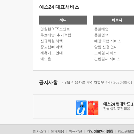
예스24 대표서비스
싸다
빠르다
영원한 YES포인트
총알배송
무료배송+추가적립
총알검색
신규회원 혜택
매장 픽업 서비스
중고샵/바이백
알림 신청 안내
제휴카드 안내
모바일 서비스
애드온
간편결제 서비스
공지사항
8월 신용카드 무이자할부 안내
2026-08-01
회사소개
인재채용
이용약관
개인정보처리방침
청소년보