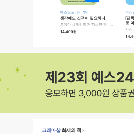
베스트셀러의 뿌리
직장
생각에도 산책이 필요하다
[단
로 
도야마 시게히코 저/지소연 역
|
알에이치코리아(
14,400
원
18,4
크레마샵
화제의 책