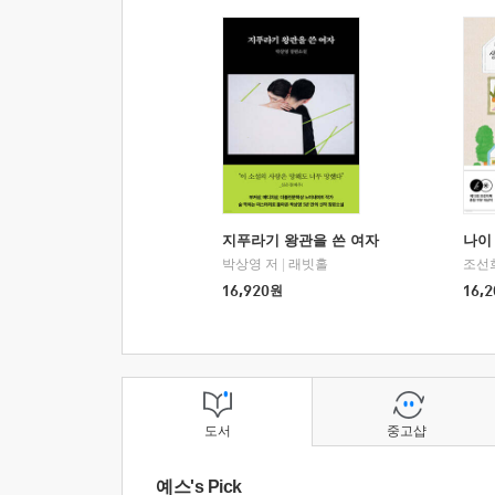
지푸라기 왕관을 쓴 여자
나이 
박상영 저
|
래빗홀
조선
16,920
원
16,2
도서
중고샵
예스's Pick