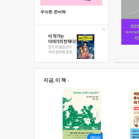
우아한 존버력
지금, 이 책