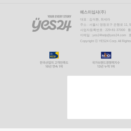
대표 : 김석환, 최세라
주소 : 서울시 영등포구 은행로 11,
사업자등록번호 : 229-81-37000 
이메일 : yes24help@yes24.c
Copyright ⓒ YES24 Corp. All Right