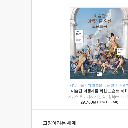
서양 미술사의 흐름을 꿰는 반려 미술
미술관 여행자를 위한 도슨트 북 II
카미유 주노 저/이세진 역
|
윌북(willboo
29,700
원
(10%
+5%
)
고양이라는 세계