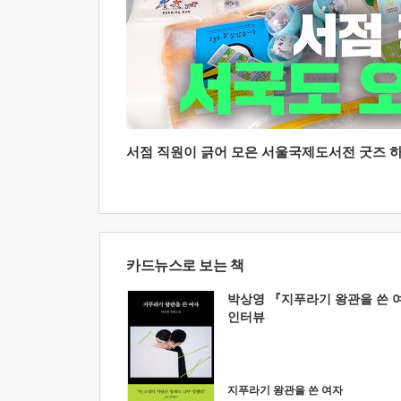
서점 직원이 긁어 모은 서울국제도서전 굿즈 하울
카드뉴스로 보는 책
박상영 『지푸라기 왕관을 쓴 
인터뷰
지푸라기 왕관을 쓴 여자