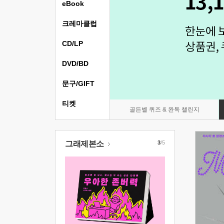
eBook
크레마클럽
CD/LP
DVD/BD
문구/GIFT
티켓
골든벨 퀴즈 & 완독 챌린지
그래제본소
3
/5