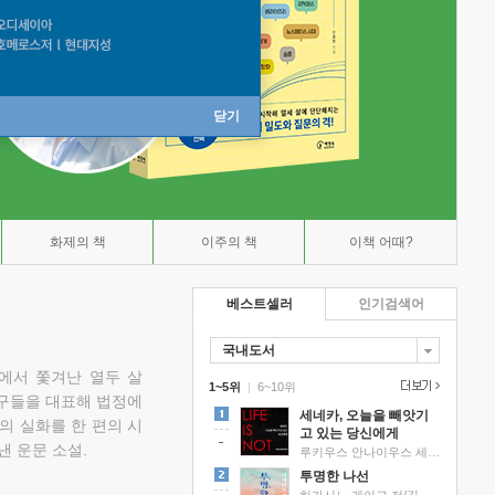
닫기
화제의 책
이주의 책
이책 어때?
베스트셀러
인기검색어
국내도서
에서 쫓겨난 열두 살
1~5위
|
6~10위
친구들을 대표해 법정에
세네카, 오늘을 빼앗기
의 실화를 한 편의 시
고 있는 당신에게
낸 운문 소설.
루키우스 안나이우스 세네카 저/하와이 대저택 편역
투명한 나선