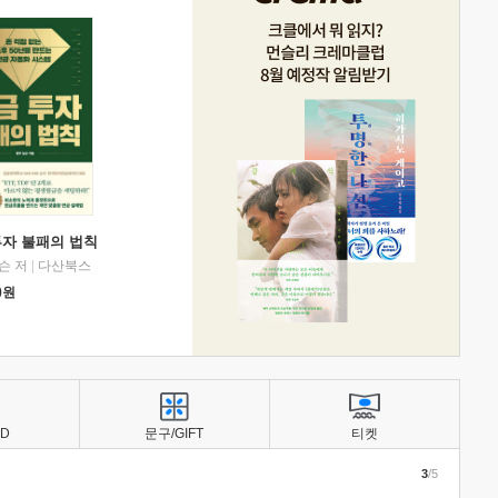
투자 불패의 법칙
슨 저
|
다산북스
0
원
BD
문구/GIFT
티켓
3
/5