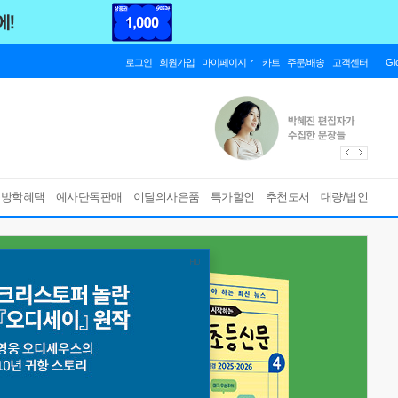
로그인
회원가입
마이페이지
카트
주문/배송
고객센터
Gl
름방학혜택
예사단독판매
이달의사은품
특가할인
추천도서
대량/법인