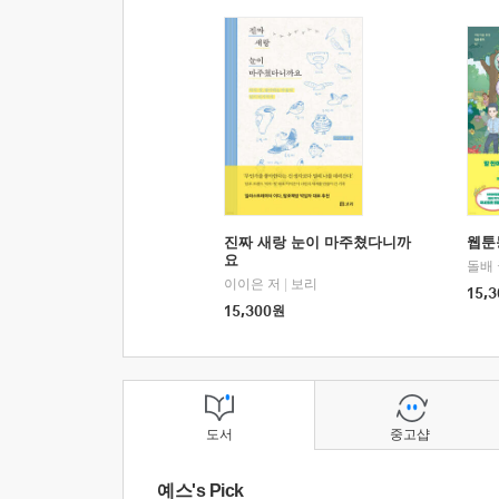
진짜 새랑 눈이 마주쳤다니까
웹툰
요
돌배
이이은 저
|
보리
15,3
15,300
원
도서
중고샵
예스's Pick