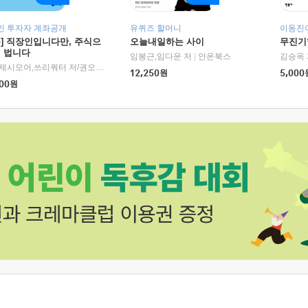
인 투자자 계좌공개
유퀴즈 할머니
이동진이
독] 직장인입니다만, 주식으
오늘내일하는 사이
무진기행
더 법니다
RHK)
임봉근,임다운 저
|
안온북스
김승옥 
서정,제시모어,쓰리쿼터 저/권오태,시그널리포트 편
|
경이로움
12,250
원
5,000
00
원