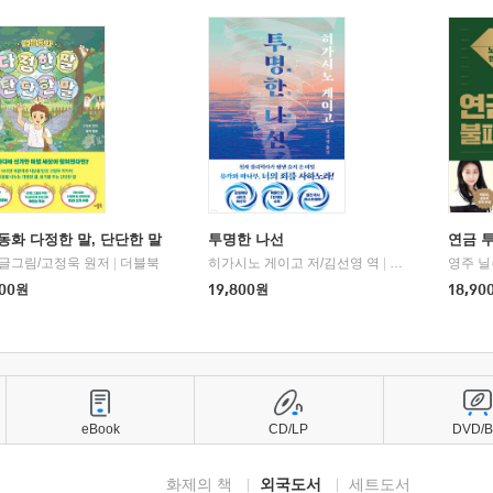
동화 다정한 말, 단단한 말
투명한 나선
연금 
 글그림/고정욱 원저
|
더블북
히가시노 게이고 저/김선영 역
|
북다
영주 닐
00
원
19,800
원
18,90
eBook
CD/LP
DVD/
화제의 책
외국도서
세트도서