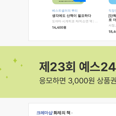
베스트셀러의 뿌리
직장
생각에도 산책이 필요하다
[단
로 
도야마 시게히코 저/지소연 역
|
알에이치코리아(
14,400
원
18,4
크레마샵
화제의 책