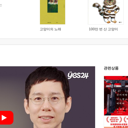
는
고양이의 노래
100만 번 산 고양이
관련상품