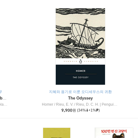
무
지혜와 용기로 이룬 오디세우스의 귀환
Dragon Masters #32 : Heart of the Ruby Dragon (A Branches Book)
The Odyssey
c Inc
Homer / Rieu, E. V. / Rieu, D. C. H.
|
Penguin Group
9,900
원
(34%
+1%
)