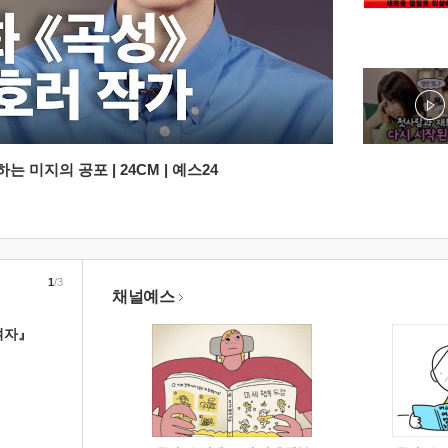
 미지의 공포 | 24CM | 예스24
1
/3
채널예스
여자』