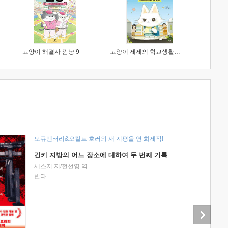
고양이 해결사 깜냥 9
고양이 제제의 학교생활 1 : 초등학생이 이렇게 힘들 줄이야
모큐멘터리&오컬트 호러의 새 지평을 연 화제작!
긴키 지방의 어느 장소에 대하여 두 번째 기록
세스지 저/전선영 역
반타