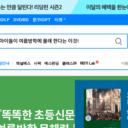
D/LP
DVD/BD
문구
/GIFT
티켓
독서유형검사
장안내
채널예스
사락
예스펀딩
클래스24
RBTI Lab
여
독서유형검사