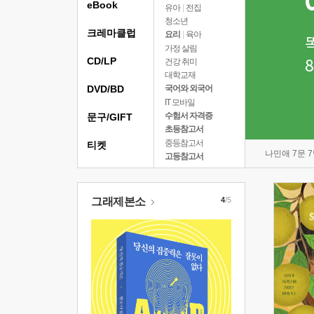
eBook
유아
|
전집
청소년
크레마클럽
요리
|
육아
가정 살림
CD/LP
건강 취미
대학교재
DVD/BD
국어와 외국어
IT 모바일
수험서 자격증
문구/GIFT
초등참고서
중등참고서
티켓
나민애 7문 
고등참고서
그래제본소
4
/5