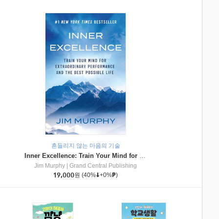
흔들리지 않는 마음의 기술
Inner Excellence: Train Your Mind for Extraordinary Performance and the Best Possible Life
Jim Murphy
|
Grand Central Publishing
19,000
원
(40%
+0%
)