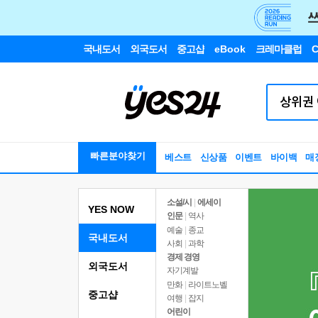
국내도서
외국도서
중고샵
eBook
크레마클럽
C
빠른분야찾기
베스트
신상품
이벤트
바이백
매
소설/시
|
에세이
YES NOW
인문
|
역사
예술
|
종교
국내도서
사회
|
과학
경제 경영
외국도서
자기계발
만화
|
라이트노벨
중고샵
여행
|
잡지
어린이