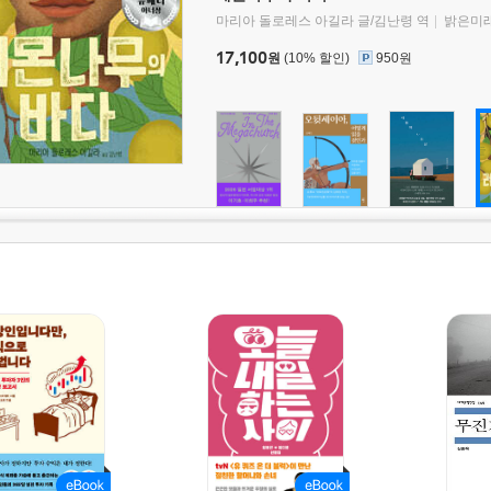
마리아 돌로레스 아길라 글/김난령 역
밝은미
17,100
원
(10% 할인)
950원