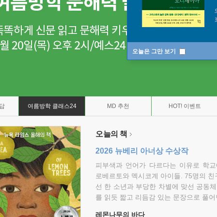
오늘은 그만 보기
7답
여름방학 클래스24
MD 추천
HOT! 이벤트
오늘의 책
2026 뉴베리 아너상 수상작
피부색과 언어가 다르다는 이유로 학교
로베르토와 멕시코계 아이들. 75명의 
선 한 소년과 부당한 차별에 맞선 공동체
를 읽듯 짧고 리듬감 있는 문장으로 풀어
레몬나무의 바다