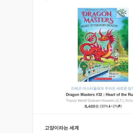
드래곤 마스터들에게 주어진 새로운 임
Tracey West/ Graham Howells (ILT)
|
Scholasti
8,400
원
(30%
+2%
)
고양이라는 세계