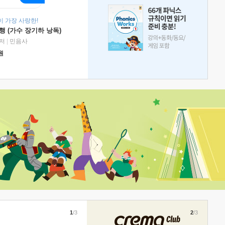
 가장 사랑한!
 (가수 장기하 낭독)
저
|
민음사
원
1
/3
2
/3