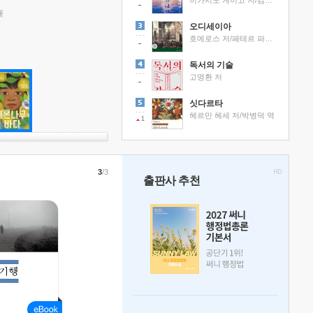
히가시노 게이고 저/김선영 역
래
오디세이아
호메로스 저/페테르 파울 루벤스 그림/박문재 역
독서의 기술
고명환 저
싯다르타
헤르만 헤세 저/박병덕 역
1
3
/3
출판사 추천