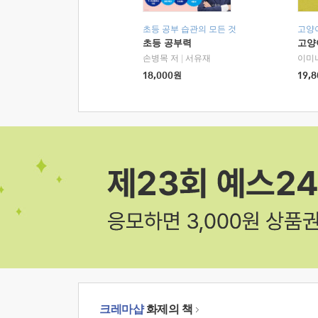
초등 공부 습관의 모든 것
고양
초등 공부력
고양
손병목 저
|
서유재
이미
18,000
원
19,8
크레마샵
화제의 책