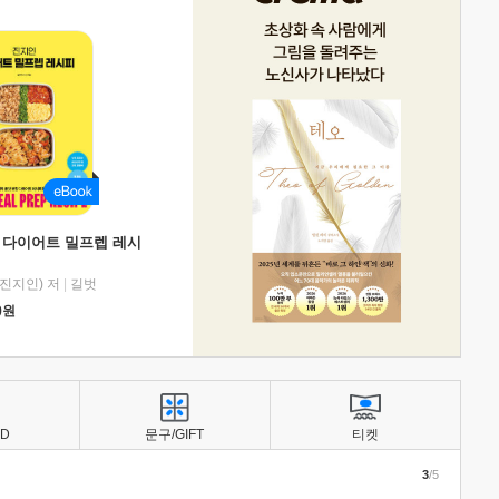
 다이어트 밀프렙 레시
진지인) 저
|
길벗
0
원
BD
문구/GIFT
티켓
3
/5