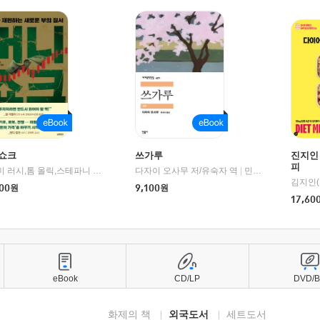
쇼크
쓰가루
진지인
피
제이미 러시,톰 올릭,스테파니 플랜더스 편저/임경은 역/박정호 감수
다자이 오사무 저/유숙자 역
|
교보문고
|
민음사
김지인(
00
원
9,100
원
17,60
eBook
CD/LP
DVD/
화제의 책
외국도서
세트도서