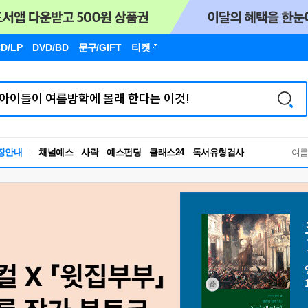
D/LP
DVD/BD
문구
/GIFT
티켓
장안내
채널예스
사락
예스펀딩
클래스24
독서유형검사
여
RBTI Lab
독서유형검사