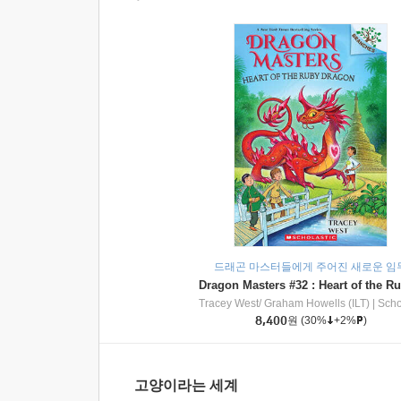
드래곤 마스터들에게 주어진 새로운 임
Tracey West/ Graham Howells (ILT)
|
Scholasti
8,400
원
(30%
+2%
)
고양이라는 세계