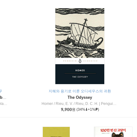
무
지혜와 용기로 이룬 오디세우스의 귀환
Dragon Masters #32 : Heart of the Ruby Dragon (A Branches Book)
The Odyssey
c Inc
Homer / Rieu, E. V. / Rieu, D. C. H.
|
Penguin Group
9,900
원
(34%
+1%
)