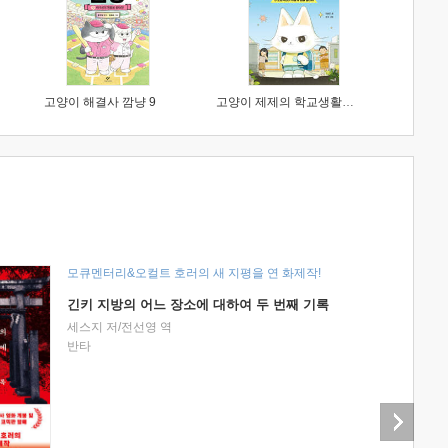
고양이 해결사 깜냥 9
고양이 제제의 학교생활 1 : 초등학생이 이렇게 힘들 줄이야
모큐멘터리&오컬트 호러의 새 지평을 연 화제작!
긴키 지방의 어느 장소에 대하여 두 번째 기록
세스지 저/전선영 역
반타