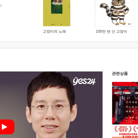
는
고양이의 노래
100만 번 산 고양이
관련상품