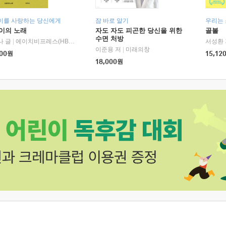
이를 사랑하는 당신에게
잠 바로 알기
우리는
이의 노래
자도 자도 피곤한 당신을 위한
골볼
수면 처방
나 글
|
에이치비프레스(HBPRESS)
서성환 
이준용 저
|
미래의창
00
원
15,12
18,000
원