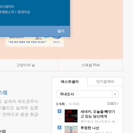
닫기
고양이의 날
스페셜 Pick
베스트셀러
인기검색어
스템
국내도서
리오 설계자 제도권주식
1~5위
|
6~10위
트폴리오 설계에 집중
세네카, 오늘을 빼앗기
F 전략으로 평생 현금
고 있는 당신에게
루키우스 안나이우스 세네카 저/하와이 대저택 편역
투명한 나선
 수업