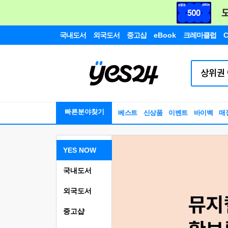
국내도서
외국도서
중고샵
eBook
크레마클럽
C
빠른분야찾기
베스트
신상품
이벤트
바이백
매
YES NOW
국내도서
외국도서
중고샵