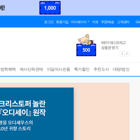
로그인
회원가입
마이페이지
카트
주문/배송
고객센터
Gl
름방학혜택
예사단독판매
이달의사은품
특가할인
추천도서
대량/법인