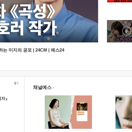
 미지의 공포 | 24CM | 예스24
1
/3
채널예스
여자』