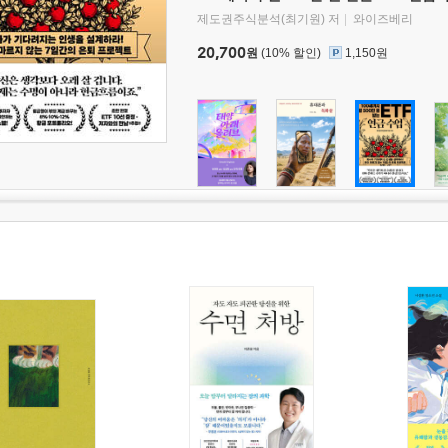
제도권주식분석(최기원) 저
와이즈베리
20,700
원
(10% 할인)
1,150원