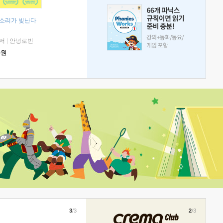
 소리가 빛난다
저
|
안녕로빈
0
원
3
/3
2
/3