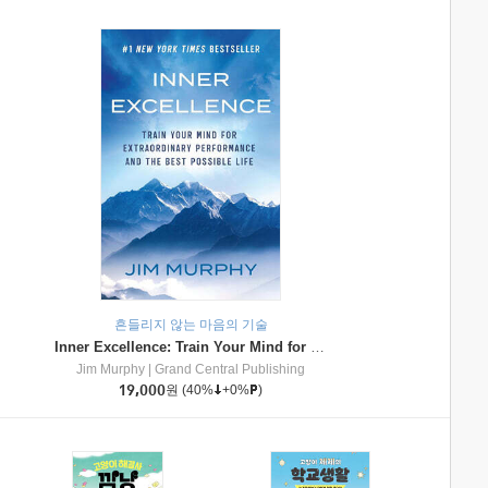
흔들리지 않는 마음의 기술
Inner Excellence: Train Your Mind for Extraordinary Performance and the Best Possible Life
Jim Murphy
|
Grand Central Publishing
19,000
원
(40%
+0%
)