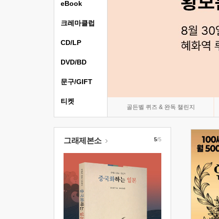
eBook
크레마클럽
CD/LP
DVD/BD
문구/GIFT
티켓
골든벨 퀴즈 & 완독 챌린지
그래제본소
5
/5