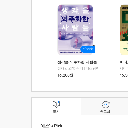
생각을 외주화한 사람들
머니
정재민,김영주 저
|
더스퀘어
16,200
원
15,5
도서
중고샵
예스's Pick