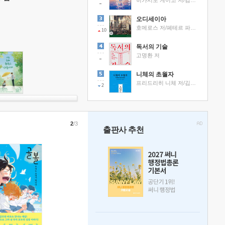
히가시노 게이고 저/김선영 역
오디세이아
호메로스 저/페테르 파울 루벤스 그림/박문재 역
10
독서의 기술
고명환 저
니체의 초월자
프리드리히 니체 저/김철 편역
2
2
/3
출판사 추천