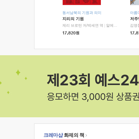
동서남북의 기원과 의미
아름
지리의 기원
저주
제리 브로턴 저/박세연 역
|
알에이치코리아(RHK)
김명
17,820
원
17,8
크레마샵
화제의 책