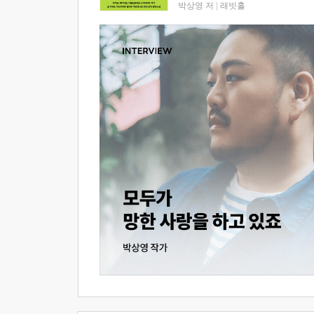
박상영 저
|
래빗홀