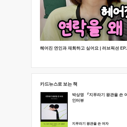
헤어진 연인과 재회하고 싶어요 | 러브픽션 EP.2
카드뉴스로 보는 책
박상영 『지푸라기 왕관을 쓴 
인터뷰
지푸라기 왕관을 쓴 여자