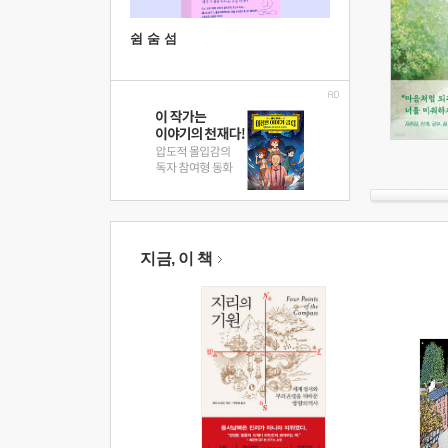
쉼 숨 섬
지금, 이 책