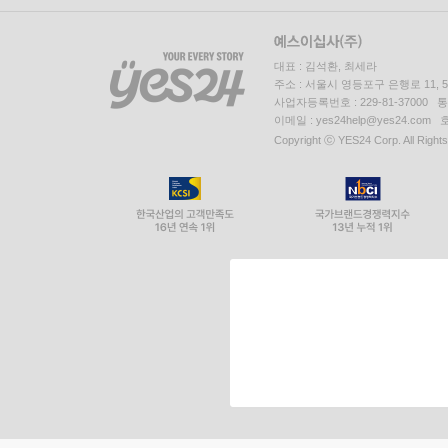
대표 : 김석환, 최세라
주소 : 서울시 영등포구 은행로 11,
사업자등록번호 : 229-81-37000 
이메일 : yes24help@yes24.c
Copyright ⓒ YES24 Corp. All Right