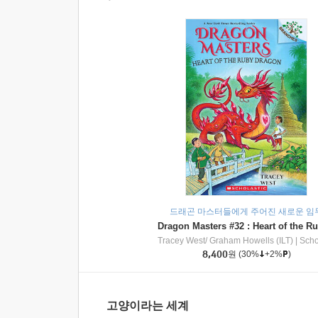
드래곤 마스터들에게 주어진 새로운 임
Tracey West/ Graham Howells (ILT)
|
Scholasti
8,400
원
(30%
+2%
)
고양이라는 세계