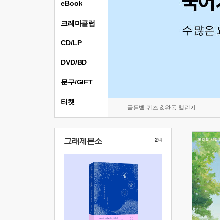
eBook
크레마클럽
CD/LP
DVD/BD
문구/GIFT
티켓
골든벨 퀴즈 & 완독 챌린지
그래제본소
2
/4